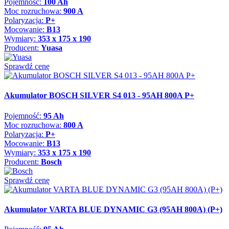
Pojemność:
100 Ah
Moc rozruchowa:
900 A
Polaryzacja:
P+
Mocowanie:
B13
Wymiary:
353 x 175 x 190
Producent:
Yuasa
Sprawdź cenę
Akumulator BOSCH SILVER S4 013 - 95AH 800A P+
Pojemność:
95 Ah
Moc rozruchowa:
800 A
Polaryzacja:
P+
Mocowanie:
B13
Wymiary:
353 x 175 x 190
Producent:
Bosch
Sprawdź cenę
Akumulator VARTA BLUE DYNAMIC G3 (95AH 800A) (P+)