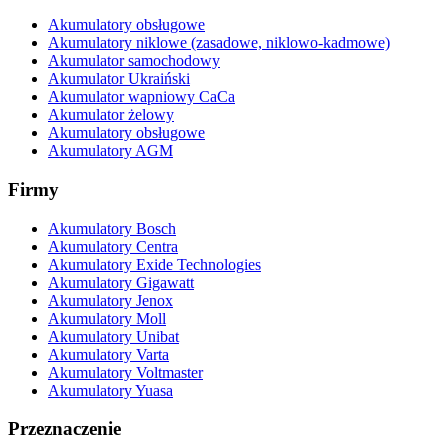
Akumulatory obsługowe
Akumulatory niklowe (zasadowe, niklowo-kadmowe)
Akumulator samochodowy
Akumulator Ukraiński
Akumulator wapniowy CaCa
Akumulator żelowy
Akumulatory obsługowe
Akumulatory AGM
Firmy
Akumulatory Bosch
Akumulatory Centra
Akumulatory Exide Technologies
Akumulatory Gigawatt
Akumulatory Jenox
Akumulatory Moll
Akumulatory Unibat
Akumulatory Varta
Akumulatory Voltmaster
Akumulatory Yuasa
Przeznaczenie