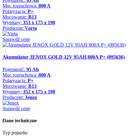
Pojemność:
95 Ah
Moc rozruchowa:
800 A
Polaryzacja:
P+
Mocowanie:
B13
Wymiary:
353 x 175 x 190
Producent:
Varta
Sprawdź cenę
Akumulator JENOX GOLD 12V 95AH 800A P+ (095636)
Pojemność:
95 Ah
Moc rozruchowa:
800 A
Polaryzacja:
P+
Mocowanie:
B13
Wymiary:
352 x 175 x 190
Producent:
Jenox
Sprawdź cenę
Dane techniczne
Typ pojazdu: