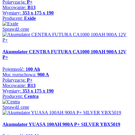
Polaryzacja:
P+
Mocowanie:
B13
Wymiary:
353 x 175 x 190
Producent:
Exide
Sprawdź cenę
Akumulator CENTRA FUTURA CA1000 100AH 900A 12V
P+
Pojemność:
100 Ah
Moc rozruchowa:
900 A
Polaryzacja:
P+
Mocowanie:
B13
Wymiary:
353 x 175 x 190
Producent:
Centra
Sprawdź cenę
Akumulator YUASA 100AH 900A P+ SILVER YBX5019