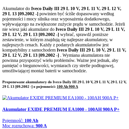
Akumulator do
Iveco Daily III 29 L 10 V, 29 L 11 V, 29 L 12 V,
29 L 13 [09.2002 -]
powinien być ściśle dopasowany według
pojemności i mocy silnika oraz wyposażenia dodatkowego,
wpływającego na zwiększone zużycie prądu w samochodzie. Jeżeli
nie wiesz jaki akumulator do
Iveco Daily III 29 L 10 V, 29 L 11 V,
29 L 12 V, 29 L 13 [09.2002 -]
wybrać, sprawdź poniższe
zestawienie, w którym znajdują się najlepsze akumulatory, w
najlepszych cenach. Każdy z podanych akumulatorów jest
kompatybilny z samochodem
Iveco Daily III 29 L 10 V, 29 L 11 V,
29 L 12 V, 29 L 13 [09.2002 -]
. Wymiana akumulatora nie
powinna przysporzyć wielu problemów. Ważne jest jednak, aby
pamiętać o biegunowości, wymiarach czy strefie podłogowej,
umożliwiającej montaż baterii w samochodzie.
Proponowane akumulatory do Iveco Daily III 29 L 10 V, 29 L 11 V, 29 L 12 V,
29 L 13 [09.2002 -] o pojemności:
100 Ah 900 A
Akumulator EXIDE PREMIUM EA1000 - 100AH 900A P+
Pojemność:
100 Ah
Moc rozruchowa:
900 A