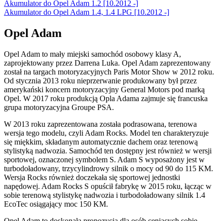
Akumulator do Opel Adam 1.2 [10.2012 -]
Akumulator do Opel Adam 1.4, 1.4 LPG [10.2012 -]
Opel Adam
Opel Adam to mały miejski samochód osobowy klasy A,
zaprojektowany przez Darrena Luka. Opel Adam zaprezentowany
został na targach motoryzacyjnych Paris Motor Show w 2012 roku.
Od stycznia 2013 roku nieprzerwanie produkowany był przez
amerykański koncern motoryzacyjny General Motors pod marką
Opel. W 2017 roku produkcją Opla Adama zajmuje się francuska
grupa motoryzacyjna Groupe PSA.
W 2013 roku zaprezentowana została podrasowana, terenowa
wersja tego modelu, czyli Adam Rocks. Model ten charakteryzuje
się miękkim, składanym automatycznie dachem oraz terenową
stylistyką nadwozia. Samochód ten dostępny jest również w wersji
sportowej, oznaczonej symbolem S. Adam S wyposażony jest w
turbodoładowany, trzycylindrowy silnik o mocy od 90 do 115 KM.
Wersja Rocks również doczekała się sportowej jednostki
napędowej. Adam Rocks S opuścił fabrykę w 2015 roku, łącząc w
sobie terenową stylistykę nadwozia i turbodoładowany silnik 1.4
EcoTec osiągający moc 150 KM.
Opel Adam to doskonała propozycja dla osób ceniących sobie