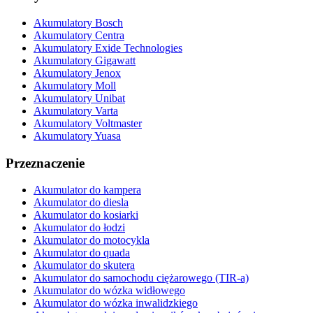
Akumulatory Bosch
Akumulatory Centra
Akumulatory Exide Technologies
Akumulatory Gigawatt
Akumulatory Jenox
Akumulatory Moll
Akumulatory Unibat
Akumulatory Varta
Akumulatory Voltmaster
Akumulatory Yuasa
Przeznaczenie
Akumulator do kampera
Akumulator do diesla
Akumulator do kosiarki
Akumulator do łodzi
Akumulator do motocykla
Akumulator do quada
Akumulator do skutera
Akumulator do samochodu ciężarowego (TIR-a)
Akumulator do wózka widłowego
Akumulator do wózka inwalidzkiego