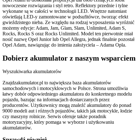
nowoczesne rozwiązania i styl retro. Reflektory przednie i tylne
wykonane są w całości w technologii LED. Wnętrze natomiast
oświetlają LED-y zamontowane w podsufitówce, tworząc efekt
gwieździstego nieba. Ze względu na rodzaj wyposażenia wyróżnić
możemy edycje: Adam, Jam, Glam, Slam, Unlimited, Adam S,
Rocks, Rocks S oraz Rocks Unlimited. Model ten pierwotnie miał
nosić nazwę Opel Junior lub Opel Allegra, jednak finalnie pozostał
Opel Adam, nawiązując do imienia założyciela – Adama Opla.
Dobierz
akumulator
z naszym wsparciem
Wyszukiwarka akumulatorów
Znajdzakumulator.pl to największa baza akumulatorów
samochodowych i motocyklowych w Polsce. Strona umożliwia
łatwy dobór odpowiedniego akumulatora do konkretnego modelu
pojazdu, bazując na informacjach dostarczanych przez
producentów. Użytkownicy mogą znaleźć akumulatory do ponad
9000 modeli aut i różnych pojazdów, takich jak motocykle, łodzie
czy maszyny rolnicze. Serwis oferuje także poradnik
motoryzacyjny, który pomaga w wyborze i użytkowaniu
akumulatorów.
Sprawdź również