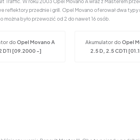
t Traffic. W roku 2003 Opel Movano A wraz z Masterem przech
 reflektory przednie i grill. Opel Movano oferował dwa ty
ano można było przewozić od 2 do nawet 16 osób.
tor do
Opel Movano A
Akumulator do
Opel M
2 DTI [09.2000 -]
2.5 D, 2.5 CDTI [01.