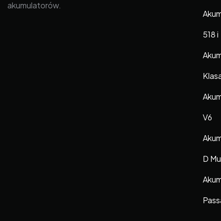
akumulatorów.
Akum
518 i
Akum
Klas
Akumu
V6
Akum
D Mul
Akum
Pass