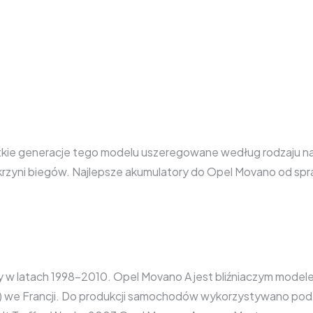
tkie generacje tego modelu uszeregowane według rodzaju nadw
j skrzyni biegów. Najlepsze akumulatory do Opel Movano od 
 latach 1998-2010. Opel Movano A jest bliźniaczym modelem
) we Francji. Do produkcji samochodów wykorzystywano podz