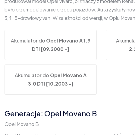
produkował model Opel Vivaro, bliźniaczy z modelem Renaul
było przemodelowanie przodu pojazdów. Auta zyskały nowe
3,4 i 5-drzwiowy van. W zależności od wersji, w Oplu Mov
Akumulator do
Opel Movano A 1.9
Akumula
DTI [09.2000 -]
2.
Akumulator do
Opel Movano A
3.0 DTI [10.2003 -]
Generacja: Opel Movano B
Opel Movano B