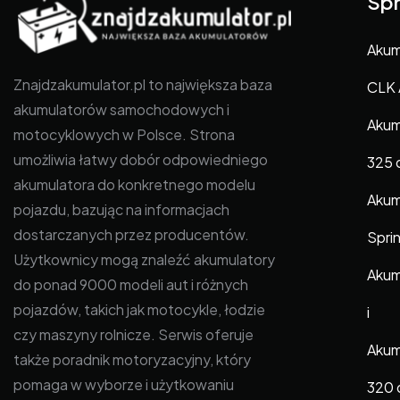
Spr
Akum
Znajdzakumulator.pl to największa baza
CLK 
akumulatorów samochodowych i
Akum
motocyklowych w Polsce. Strona
umożliwia łatwy dobór odpowiedniego
325 
akumulatora do konkretnego modelu
Akum
pojazdu, bazując na informacjach
dostarczanych przez producentów.
Sprin
Użytkownicy mogą znaleźć akumulatory
Akum
do ponad 9000 modeli aut i różnych
pojazdów, takich jak motocykle, łodzie
i
czy maszyny rolnicze. Serwis oferuje
Akum
także poradnik motoryzacyjny, który
pomaga w wyborze i użytkowaniu
320 