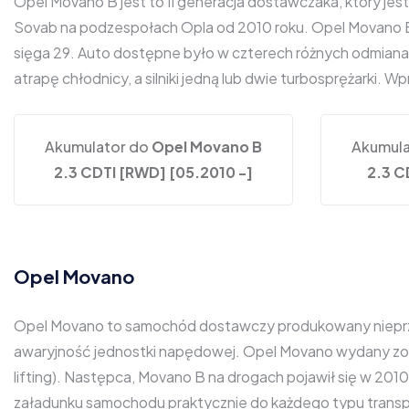
Opel Movano B jest to II generacja dostawczaka, który jest
Sovab na podzespołach Opla od 2010 roku. Opel Movano B o
sięga 29. Auto dostępne było w czterech różnych odmianac
atrapę chłodnicy, a silniki jedną lub dwie turbosprężarki.
Akumulator do
Opel Movano B
Akumula
2.3 CDTI [RWD] [05.2010 -]
2.3 C
Opel Movano
Opel Movano to samochód dostawczy produkowany nieprzer
awaryjność jednostki napędowej. Opel Movano wydany zo
lifting). Następca, Movano B na drogach pojawił się w 20
załadunku samochodu praktycznie do każdego typu transpo