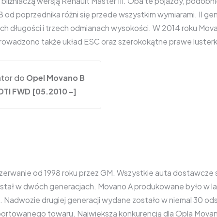
 bliźniaczą wersją Renault Master III. Oba te pojazdy, podob
d poprzednika różni się przede wszystkim wymiarami. II gene
h długości i trzech odmianach wysokości. W 2014 roku Movan
 Wprowadzono także układ ESC oraz szerokokątne prawe lusterk
tor do
Opel Movano B
DTI FWD [05.2010 -]
wanie od 1998 roku przez GM. Wszystkie auta dostawcze se
stał w dwóch generacjach. Movano A produkowane było w la
10. Nadwozie drugiej generacji wydane zostało w niemal 30 o
rtowanego towaru. Największą konkurencją dla Opla Movano j