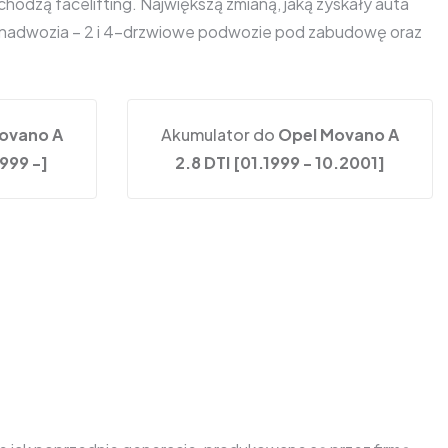
odzą facelifting. Największą zmianą, jaką zyskały auta
py nadwozia – 2 i 4-drzwiowe podwozie pod zabudowę oraz
ovano A
Akumulator do
Opel Movano A
1999 -]
2.8 DTI [01.1999 - 10.2001]