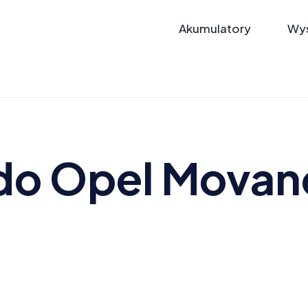
Akumulatory
Wys
do Opel Movan