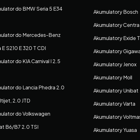
ulator do BMW Seria 5 E34
Akumulatory Bosch
Akumulatory Centra
ulator do Mercedes-Benz
Akumulatory Exide 
a E S210 E 320 T CDI
Akumulatory Gigaw
lator do KIA Carnival I 2.5
Akumulatory Jenox
Akumulatory Moll
ulator do Lancia Phedra 2.0
Akumulatory Unibat
tijet, 2.0 JTD
Akumulatory Varta
ulator do Volkswagen
Akumulatory Voltma
at B6/B7 2.0 TSI
Akumulatory Yuasa