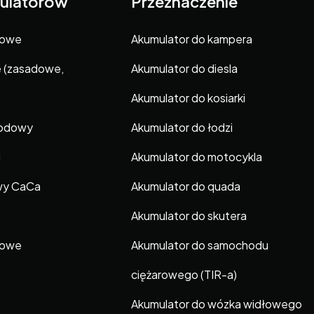
ulatorów
Przeznaczenie
gowe
Akumulator do kampera
e (zasadowe,
Akumulator do diesla
Akumulator do kosiarki
hodowy
Akumulator do łodzi
i
Akumulator do motocykla
wy CaCa
Akumulator do quada
Akumulator do skutera
gowe
Akumulator do samochodu
ciężarowego (TIR-a)
Akumulator do wózka widłowego