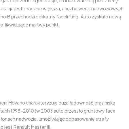
nie jak poprzednie generacje, produkowane są przez firmę
racja jest znacznie większa, a liczba wersji nadwoziowych
o B przechodzi delikatny facelifting. Auto zyskało nową
o, likwidujące martwy punkt.
rii Movano charakteryzuje duża ładowność oraz niska
tach 1998-2010 (w 2003 auto przeszło gruntowy face
dsłonach nadwozia, umożliwiając dopasowanie strefy
est Renault Master III.