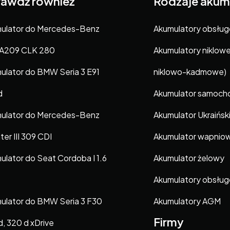
awdź również
Rodzaje akum
ulator do Mercedes-Benz
Akumulatory obsłu
A209 CLK 280
Akumulatory niklow
ulator do BMW Seria 3 E91
niklowo-kadmowe)
d
Akumulator samoc
ulator do Mercedes-Benz
Akumulator Ukraińsk
ter III 309 CDI
Akumulator wapnio
ulator do Seat Cordoba I 1.6
Akumulator żelowy
Akumulatory obsłu
ulator do BMW Seria 3 F30
Akumulatory AGM
Firmy
d, 320 d xDrive