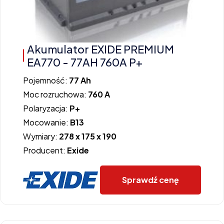
Akumulator EXIDE PREMIUM
EA770 - 77AH 760A P+
Pojemność:
77 Ah
Moc rozruchowa:
760 A
Polaryzacja:
P+
Mocowanie:
B13
Wymiary:
278 x 175 x 190
Producent:
Exide
Sprawdź cenę