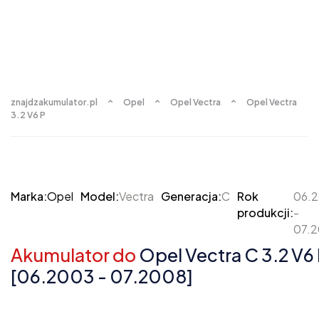
znajdzakumulator.pl
Opel
Opel Vectra
Opel Vectra
3.2 V6 P
Marka:
Opel
Model:
Vectra
Generacja:
C
Rok
06.
produkcji:
-
07.
Akumulator do
Opel Vectra C 3.2 V6
[06.2003 - 07.2008]