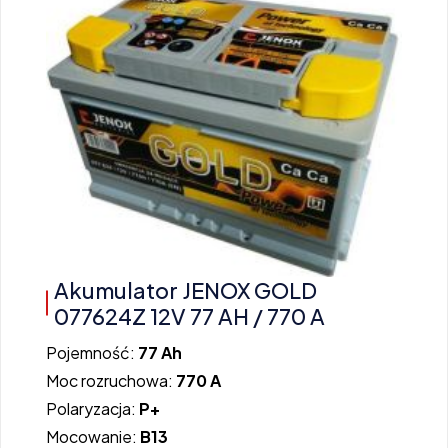
Akumulator JENOX GOLD
077624Z 12V 77 AH / 770 A
Pojemność:
77 Ah
Moc rozruchowa:
770 A
Polaryzacja:
P+
Mocowanie:
B13