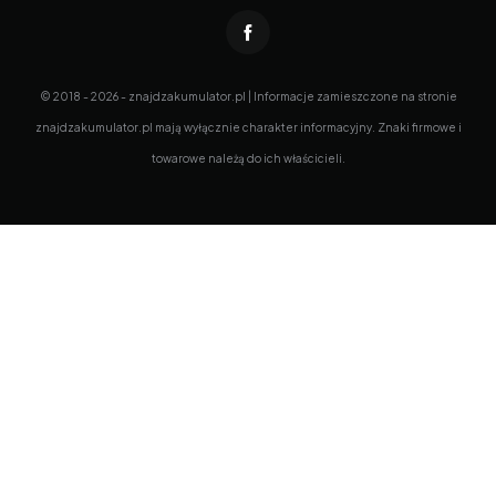
© 2018 - 2026 - znajdzakumulator.pl | Informacje zamieszczone na stronie
znajdzakumulator.pl mają wyłącznie charakter informacyjny. Znaki firmowe i
towarowe należą do ich właścicieli.