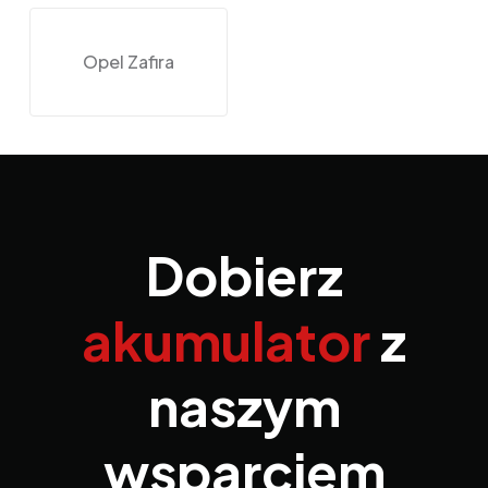
Opel Zafira
Dobierz
akumulator
z
naszym
wsparciem