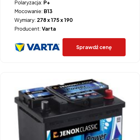
Polaryzacja:
P+
Mocowanie:
B13
Wymiary:
278 x 175 x 190
Producent:
Varta
Sprawdź cenę