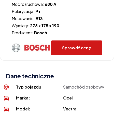
Moc rozruchowa:
680 A
Polaryzacja:
P+
Mocowanie:
B13
Wymiary:
278 x 175 x 190
Producent:
Bosch
Sprawdź cenę
Dane techniczne
Typ pojazdu:
Samochód osobowy
Marka:
Opel
Model:
Vectra