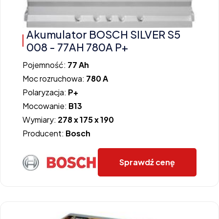
Akumulator BOSCH SILVER S5
008 - 77AH 780A P+
Pojemność:
77 Ah
Moc rozruchowa:
780 A
Polaryzacja:
P+
Mocowanie:
B13
Wymiary:
278 x 175 x 190
Producent:
Bosch
Sprawdź cenę