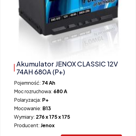
Akumulator JENOX CLASSIC 12V
74AH 680A (P+)
Pojemność:
74 Ah
Moc rozruchowa:
680 A
Polaryzacja:
P+
Mocowanie:
B13
Wymiary:
276 x 175 x 175
Producent:
Jenox