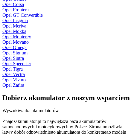
Opel Corsa
Opel Frontera
Opel GT Convertible
Opel Insignia
Opel Meriva
Opel Mokka
Opel Monterey
Opel Movano
Opel Omega
Opel Signum
Opel Sintra
Opel Speedster
Opel Tigra
Opel Vectra
Opel Vivaro
Opel Zafira
Dobierz
akumulator
z naszym wsparciem
Wyszukiwarka akumulatorów
Znajdzakumulator.pl to największa baza akumulatorów
samochodowych i motocyklowych w Polsce. Strona umożliwia
łatwy dobór odpowiedniego akumulatora do konkretnego modelu