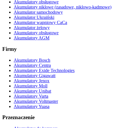
Akumulatory obsługowe
Akumulatory niklowe (zasadowe, niklowo-kadmowe)
Akumulator samochodowy
Akumulator Ukraiński
Akumulator wapniowy CaCa
Akumulator żelowy
Akumulatory obsługowe
Akumulatory AGM
Firmy
Akumulatory Bosch
Akumulatory Centra
Akumulatory Exide Technologies
Akumulatory Gigawatt
Akumulatory Jenox
Akumulatory Moll
Akumulatory Unibat
Akumulatory Varta
Akumulatory Voltmaster
Akumulatory Yuasa
Przeznaczenie