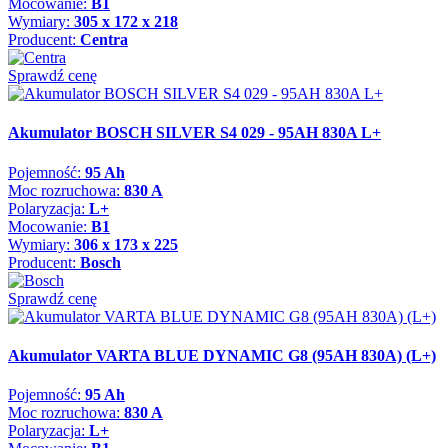
Mocowanie:
B1
Wymiary:
305 x 172 x 218
Producent:
Centra
Sprawdź cenę
Akumulator BOSCH SILVER S4 029 - 95AH 830A L+
Pojemność:
95 Ah
Moc rozruchowa:
830 A
Polaryzacja:
L+
Mocowanie:
B1
Wymiary:
306 x 173 x 225
Producent:
Bosch
Sprawdź cenę
Akumulator VARTA BLUE DYNAMIC G8 (95AH 830A) (L+)
Pojemność:
95 Ah
Moc rozruchowa:
830 A
Polaryzacja:
L+