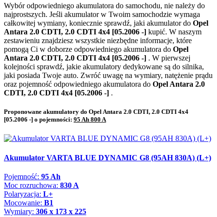
Wybór odpowiedniego akumulatora do samochodu, nie należy do
najprostszych. Jeśli akumulator w Twoim samochodzie wymaga
całkowitej wymiany, koniecznie sprawdź, jaki akumulator do
Opel
Antara 2.0 CDTI, 2.0 CDTI 4x4 [05.2006 -]
kupić. W naszym
zestawieniu znajdziesz wszystkie niezbędne informacje, które
pomogą Ci w doborze odpowiedniego akumulatora do
Opel
Antara 2.0 CDTI, 2.0 CDTI 4x4 [05.2006 -]
. W pierwszej
kolejności sprawdź, jakie akumulatory dedykowane są do silnika,
jaki posiada Twoje auto. Zwróć uwagę na wymiary, natężenie prądu
oraz pojemność odpowiedniego akumulatora do
Opel Antara 2.0
CDTI, 2.0 CDTI 4x4 [05.2006 -]
.
Proponowane akumulatory do Opel Antara 2.0 CDTI, 2.0 CDTI 4x4
[05.2006 -] o pojemności:
95 Ah 800 A
Akumulator VARTA BLUE DYNAMIC G8 (95AH 830A) (L+)
Pojemność:
95 Ah
Moc rozruchowa:
830 A
Polaryzacja:
L+
Mocowanie:
B1
Wymiary:
306 x 173 x 225