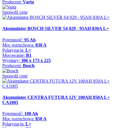
Producent:
Varta
Sprawdź cenę
Akumulator BOSCH SILVER S4 029 - 95AH 830A L+
Pojemność:
95 Ah
Moc rozruchowa:
830 A
Polaryzacja:
L+
Mocowanie:
B1
Wymiary:
306 x 173 x 225
Producent:
Bosch
Sprawdź cenę
Akumulator CENTRA FUTURA 12V 100AH 850A L+
CA1005
Pojemność:
100 Ah
Moc rozruchowa:
850 A
Polaryzacja:
L+