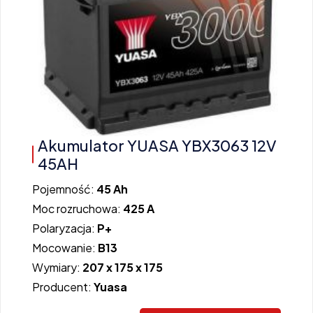
Akumulator YUASA YBX3063 12V
45AH
Pojemność:
45 Ah
Moc rozruchowa:
425 A
Polaryzacja:
P+
Mocowanie:
B13
Wymiary:
207 x 175 x 175
Producent:
Yuasa