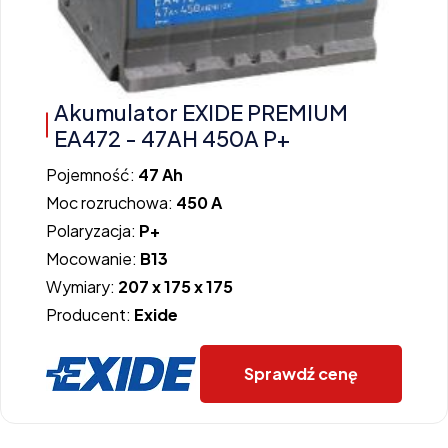
Akumulator EXIDE PREMIUM
EA472 - 47AH 450A P+
Pojemność:
47 Ah
Moc rozruchowa:
450 A
Polaryzacja:
P+
Mocowanie:
B13
Wymiary:
207 x 175 x 175
Producent:
Exide
Sprawdź cenę