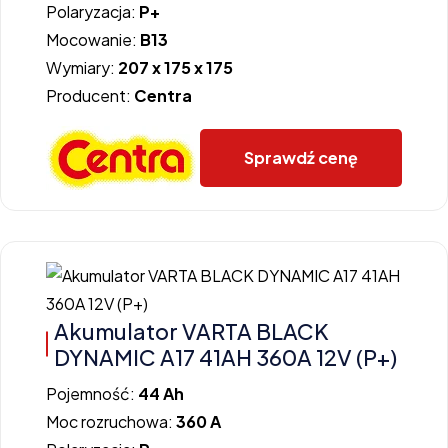
Polaryzacja:
P+
Mocowanie:
B13
Wymiary:
207 x 175 x 175
Producent:
Centra
Sprawdź cenę
Akumulator VARTA BLACK
DYNAMIC A17 41AH 360A 12V (P+)
Pojemność:
44 Ah
Moc rozruchowa:
360 A