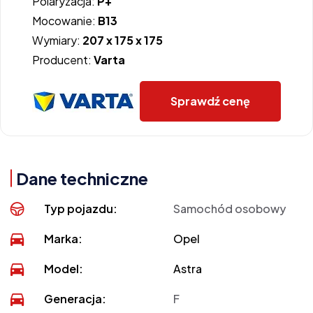
Polaryzacja:
P+
Mocowanie:
B13
Wymiary:
207 x 175 x 175
Producent:
Varta
Sprawdź cenę
Dane techniczne
Typ pojazdu:
Samochód osobowy
Marka:
Opel
Model:
Astra
Generacja:
F