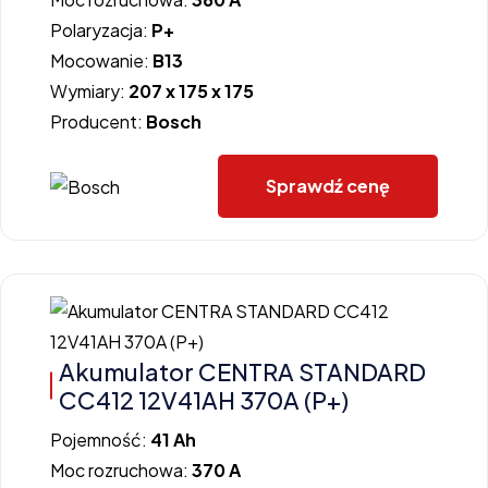
Polaryzacja:
P+
Mocowanie:
B13
Wymiary:
207 x 175 x 175
Producent:
Bosch
Sprawdź cenę
Akumulator CENTRA STANDARD
CC412 12V41AH 370A (P+)
Pojemność:
41 Ah
Moc rozruchowa:
370 A