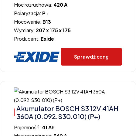
Moc rozruchowa:
420 A
Polaryzacja:
P+
Mocowanie:
B13
Wymiary:
207 x 175 x 175
Producent:
Exide
Sprawdź cenę
Akumulator BOSCH S3 12V 41AH
360A (0.092.S30.010) (P+)
Pojemność:
41 Ah
Moc rozruchowa:
360 A