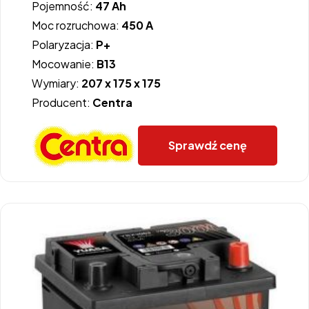
Pojemność:
47 Ah
Moc rozruchowa:
450 A
Polaryzacja:
P+
Mocowanie:
B13
Wymiary:
207 x 175 x 175
Producent:
Centra
Sprawdź cenę