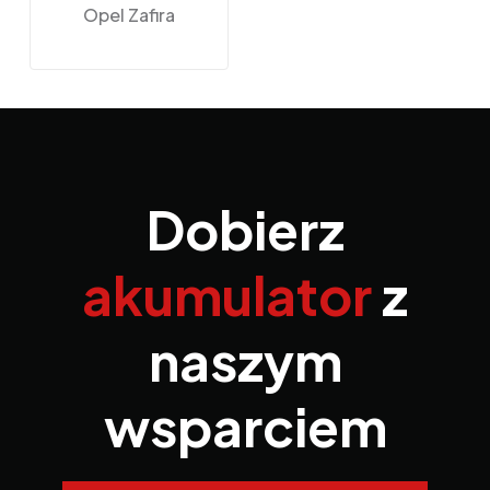
Opel Zafira
Dobierz
akumulator
z
naszym
wsparciem