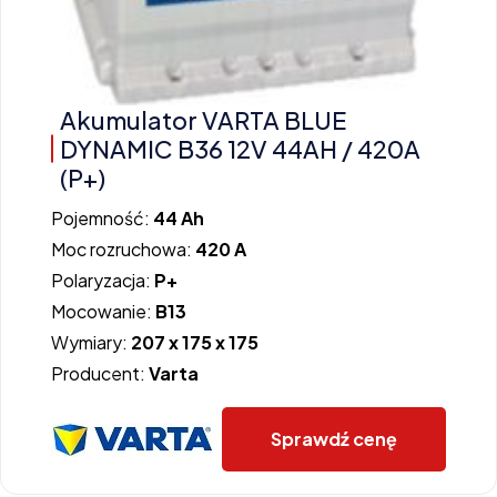
Akumulator VARTA BLUE
DYNAMIC B36 12V 44AH / 420A
(P+)
Pojemność:
44 Ah
Moc rozruchowa:
420 A
Polaryzacja:
P+
Mocowanie:
B13
Wymiary:
207 x 175 x 175
Producent:
Varta
Sprawdź cenę