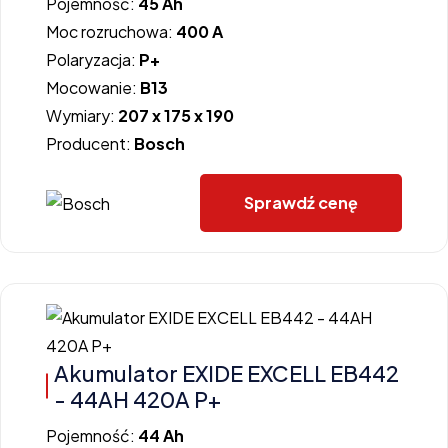
Pojemność:
45 Ah
Moc rozruchowa:
400 A
Polaryzacja:
P+
Mocowanie:
B13
Wymiary:
207 x 175 x 190
Producent:
Bosch
Sprawdź cenę
Akumulator EXIDE EXCELL EB442
- 44AH 420A P+
Pojemność:
44 Ah