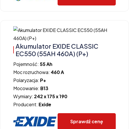
Akumulator EXIDE CLASSIC
EC550 (55AH 460A) (P+)
Pojemność:
55 Ah
Moc rozruchowa:
460 A
Polaryzacja:
P+
Mocowanie:
B13
Wymiary:
242 x 175 x 190
Producent:
Exide
Sprawdź cenę