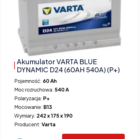
Akumulator VARTA BLUE
DYNAMIC D24 (60AH 540A) (P+)
Pojemność:
60 Ah
Moc rozruchowa:
540 A
Polaryzacja:
P+
Mocowanie:
B13
Wymiary:
242 x 175 x 190
Producent:
Varta