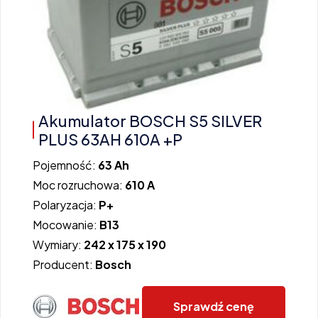
Akumulator BOSCH S5 SILVER
PLUS 63AH 610A +P
Pojemność:
63 Ah
Moc rozruchowa:
610 A
Polaryzacja:
P+
Mocowanie:
B13
Wymiary:
242 x 175 x 190
Producent:
Bosch
Sprawdź cenę