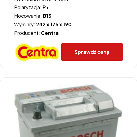
Polaryzacja:
P+
Mocowanie:
B13
Wymiary:
242 x 175 x 190
Producent:
Centra
Sprawdź cenę