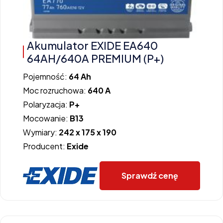
Akumulator EXIDE EA640
64AH/640A PREMIUM (P+)
Pojemność:
64 Ah
Moc rozruchowa:
640 A
Polaryzacja:
P+
Mocowanie:
B13
Wymiary:
242 x 175 x 190
Producent:
Exide
Sprawdź cenę