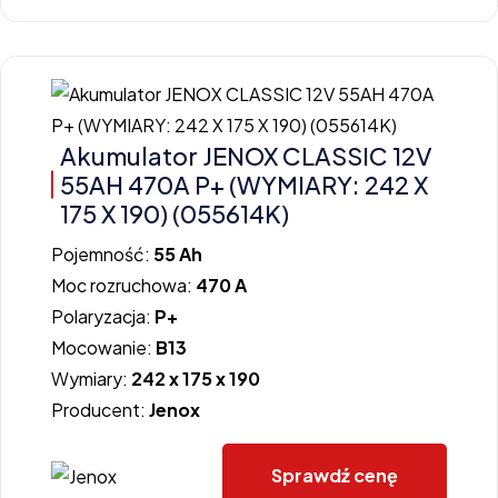
Akumulator JENOX CLASSIC 12V
55AH 470A P+ (WYMIARY: 242 X
175 X 190) (055614K)
Pojemność:
55 Ah
Moc rozruchowa:
470 A
Polaryzacja:
P+
Mocowanie:
B13
Wymiary:
242 x 175 x 190
Producent:
Jenox
Sprawdź cenę