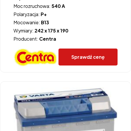
Moc rozruchowa:
540 A
Polaryzacja:
P+
Mocowanie:
B13
Wymiary:
242 x 175 x 190
Producent:
Centra
Sprawdź cenę