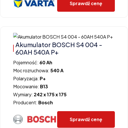
Sprawdź cenę
Akumulator BOSCH S4 004 -
60AH 540A P+
Pojemność:
60 Ah
Moc rozruchowa:
540 A
Polaryzacja:
P+
Mocowanie:
B13
Wymiary:
242 x 175 x 175
Producent:
Bosch
Sprawdź cenę