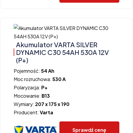
Akumulator VARTA SILVER
DYNAMIC C30 54AH 530A 12V
(P+)
Pojemność:
54 Ah
Moc rozruchowa:
530 A
Polaryzacja:
P+
Mocowanie:
B13
Wymiary:
207 x 175 x 190
Producent:
Varta
Sprawdź cenę