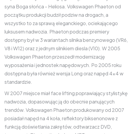
syna Boga słońca - Heliosa. Volkswagen Phaeton od
początku produkcji budził podziw na drogach, a
wszystko to za sprawą eleganckiego, ociekającego
luksusem nadwozia. Phaeton podczas premiery
dostępny był w 3 wariantach silnika benzynowego (VR6,
V8 i W12) oraz z jednym silnikiem diesla (V10). W 2005
Volkswagen Phaeton przeszedł modernizację
wyposażenia i jednostek napędowych. Po 2005 roku
dostępna była również wersja Long oraz napęd 4x4 w
standardzie.
W 2007 miejsce miał face lifting poprawiający stylistykę
nadwozia, dopasowując ją do obecnie panujących
trendów. Volkswagen Phaeton produkowany od 2007
posiadał napęd na 4 koła, reflektory biksenonowe z
funkcją doświetlania zakrętów, odtwarzacz DVD,