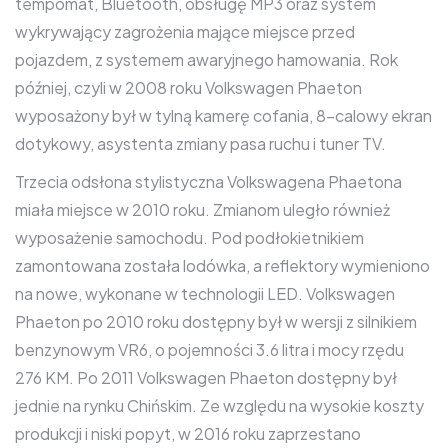
tempomat, Bluetooth, obsługę MP3 oraz system
wykrywający zagrożenia mające miejsce przed
pojazdem, z systemem awaryjnego hamowania. Rok
później, czyli w 2008 roku Volkswagen Phaeton
wyposażony był w tylną kamerę cofania, 8-calowy ekran
dotykowy, asystenta zmiany pasa ruchu i tuner TV.
Trzecia odsłona stylistyczna Volkswagena Phaetona
miała miejsce w 2010 roku. Zmianom uległo również
wyposażenie samochodu. Pod podłokietnikiem
zamontowana została lodówka, a reflektory wymieniono
na nowe, wykonane w technologii LED. Volkswagen
Phaeton po 2010 roku dostępny był w wersji z silnikiem
benzynowym VR6, o pojemności 3.6 litra i mocy rzędu
276 KM. Po 2011 Volkswagen Phaeton dostępny był
jednie na rynku Chińskim. Ze względu na wysokie koszty
produkcji i niski popyt, w 2016 roku zaprzestano