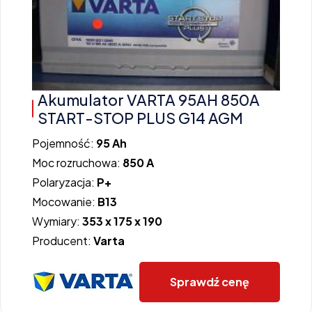
Akumulator VARTA 95AH 850A
START-STOP PLUS G14 AGM
Pojemność:
95 Ah
Moc rozruchowa:
850 A
Polaryzacja:
P+
Mocowanie:
B13
Wymiary:
353 x 175 x 190
Producent:
Varta
Sprawdź cenę