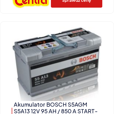
Sprawdź cenę
Akumulator BOSCH S5AGM
S5A13 12V 95 AH / 850 A START-