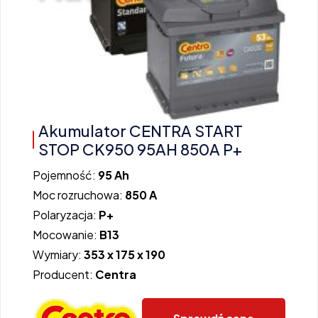
Akumulator CENTRA START
STOP CK950 95AH 850A P+
Pojemność:
95 Ah
Moc rozruchowa:
850 A
Polaryzacja:
P+
Mocowanie:
B13
Wymiary:
353 x 175 x 190
Producent:
Centra