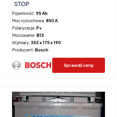
STOP
Pojemność:
95 Ah
Moc rozruchowa:
850 A
Polaryzacja:
P+
Mocowanie:
B13
Wymiary:
353 x 175 x 190
Producent:
Bosch
Sprawdź cenę