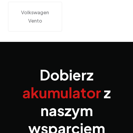
Volkswagen
Vento
Dobierz
akumulator
z
naszym
wsparciem