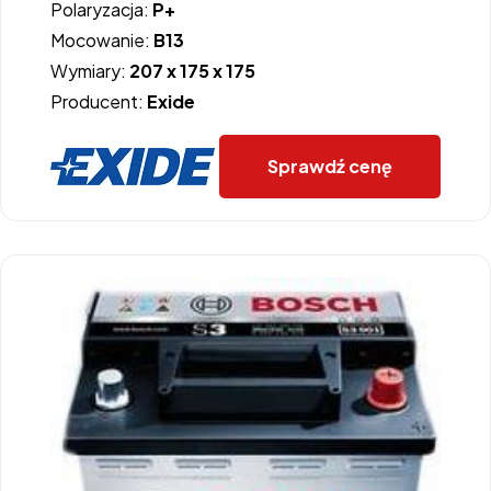
Polaryzacja:
P+
Mocowanie:
B13
Wymiary:
207 x 175 x 175
Producent:
Exide
Sprawdź cenę