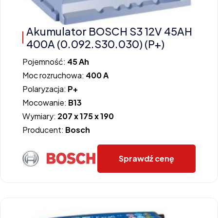
Akumulator BOSCH S3 12V 45AH
400A (0.092.S30.030) (P+)
Pojemność:
45 Ah
Moc rozruchowa:
400 A
Polaryzacja:
P+
Mocowanie:
B13
Wymiary:
207 x 175 x 190
Producent:
Bosch
Sprawdź cenę