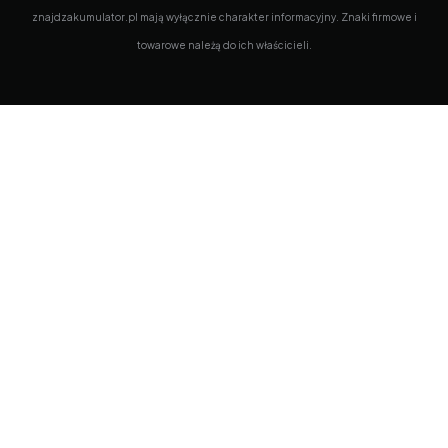
znajdzakumulator.pl mają wyłącznie charakter informacyjny. Znaki firmowe i
towarowe należą do ich właścicieli.