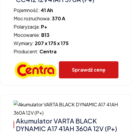
Pojemność:
41 Ah
Moc rozruchowa:
370 A
Polaryzacja:
P+
Mocowanie:
B13
Wymiary:
207 x 175 x 175
Producent:
Centra
Sprawdź cenę
Akumulator VARTA BLACK
DYNAMIC A17 41AH 360A 12V (P+)