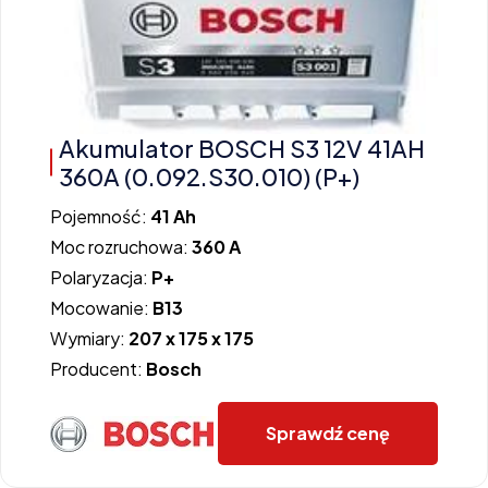
Akumulator BOSCH S3 12V 41AH
360A (0.092.S30.010) (P+)
Pojemność:
41 Ah
Moc rozruchowa:
360 A
Polaryzacja:
P+
Mocowanie:
B13
Wymiary:
207 x 175 x 175
Producent:
Bosch
Sprawdź cenę