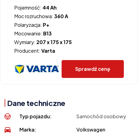
Pojemność:
44 Ah
Moc rozruchowa:
360 A
Polaryzacja:
P+
Mocowanie:
B13
Wymiary:
207 x 175 x 175
Producent:
Varta
Sprawdź cenę
Dane techniczne
Typ pojazdu:
Samochód osobowy
Marka:
Volkswagen