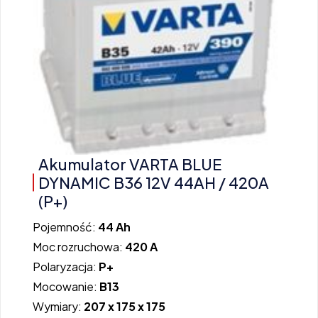
Akumulator VARTA BLUE
DYNAMIC B36 12V 44AH / 420A
(P+)
Pojemność:
44 Ah
Moc rozruchowa:
420 A
Polaryzacja:
P+
Mocowanie:
B13
Wymiary:
207 x 175 x 175