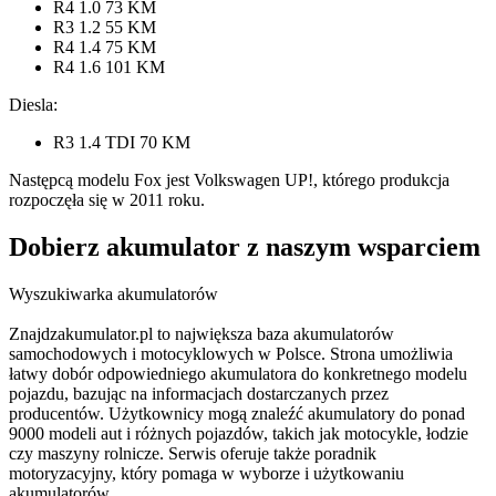
R4 1.0 73 KM
R3 1.2 55 KM
R4 1.4 75 KM
R4 1.6 101 KM
Diesla:
R3 1.4 TDI 70 KM
Następcą modelu Fox jest Volkswagen UP!, którego produkcja
rozpoczęła się w 2011 roku.
Dobierz
akumulator
z naszym wsparciem
Wyszukiwarka akumulatorów
Znajdzakumulator.pl to największa baza akumulatorów
samochodowych i motocyklowych w Polsce. Strona umożliwia
łatwy dobór odpowiedniego akumulatora do konkretnego modelu
pojazdu, bazując na informacjach dostarczanych przez
producentów. Użytkownicy mogą znaleźć akumulatory do ponad
9000 modeli aut i różnych pojazdów, takich jak motocykle, łodzie
czy maszyny rolnicze. Serwis oferuje także poradnik
motoryzacyjny, który pomaga w wyborze i użytkowaniu
akumulatorów.