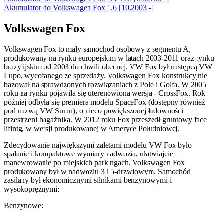
Akumulator do Volkswagen Fox 1.6 [10.2003 -]
Volkswagen Fox
Volkswagen Fox to mały samochód osobowy z segmentu A,
produkowany na rynku europejskim w latach 2003-2011 oraz rynku
brazylijskim od 2003 do chwili obecnej. VW Fox był następcą VW
Lupo, wycofanego ze sprzedaży. Volkswagen Fox konstrukcyjnie
bazował na sprawdzonych rozwiązaniach z Polo i Golfa. W 2005
roku na rynku pojawiła się uterenowiona wersja - CrossFox. Rok
później odbyła się premiera modelu SpaceFox (dostępny również
pod nazwą VW Suran), o nieco powiększonej ładowności
przestrzeni bagażnika. W 2012 roku Fox przeszedł gruntowy face
lifintg, w wersji produkowanej w Ameryce Południowej.
Zdecydowanie największymi zaletami modelu VW Fox było
spalanie i kompaktowe wymiary nadwozia, ułatwiajcie
manewrowanie po miejskich parkingach. Volkswagen Fox
produkowany był w nadwoziu 3 i 5-drzwiowym. Samochód
zasilany był ekonomicznymi silnikami benzynowymi i
wysokoprężnymi:
Benzynowe: