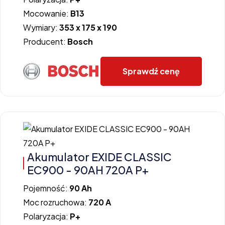
Mocowanie:
B13
Wymiary:
353 x 175 x 190
Producent:
Bosch
Sprawdź cenę
Akumulator EXIDE CLASSIC
EC900 - 90AH 720A P+
Pojemność:
90 Ah
Moc rozruchowa:
720 A
Polaryzacja:
P+