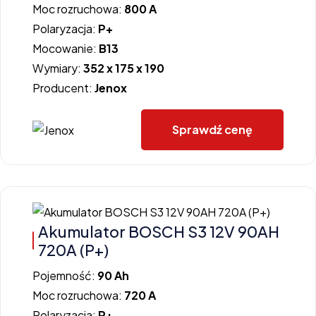
Moc rozruchowa:
800 A
Polaryzacja:
P+
Mocowanie:
B13
Wymiary:
352 x 175 x 190
Producent:
Jenox
Sprawdź cenę
Akumulator BOSCH S3 12V 90AH
720A (P+)
Pojemność:
90 Ah
Moc rozruchowa:
720 A
Polaryzacja:
P+