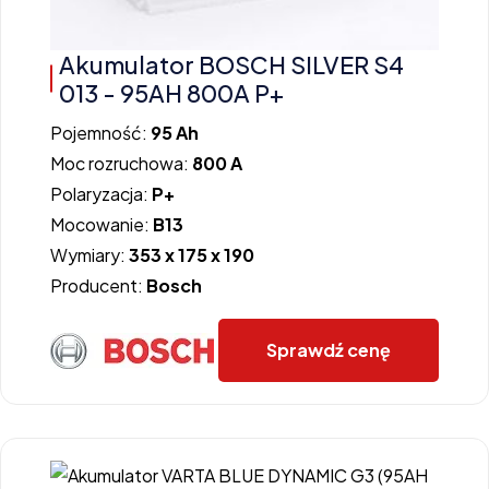
Akumulator BOSCH SILVER S4
013 - 95AH 800A P+
Pojemność:
95 Ah
Moc rozruchowa:
800 A
Polaryzacja:
P+
Mocowanie:
B13
Wymiary:
353 x 175 x 190
Producent:
Bosch
Sprawdź cenę