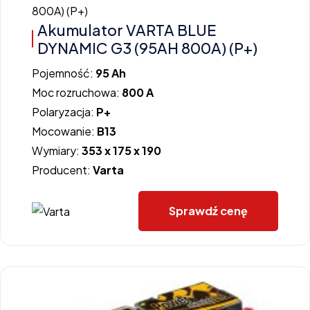
Akumulator VARTA BLUE
DYNAMIC G3 (95AH 800A) (P+)
Pojemność:
95 Ah
Moc rozruchowa:
800 A
Polaryzacja:
P+
Mocowanie:
B13
Wymiary:
353 x 175 x 190
Producent:
Varta
Sprawdź cenę