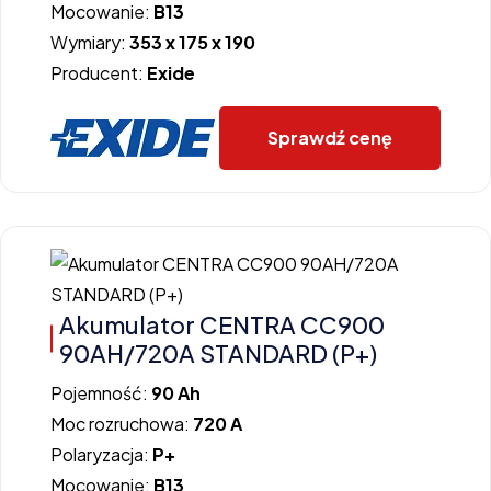
Mocowanie:
B13
Wymiary:
353 x 175 x 190
Producent:
Exide
Sprawdź cenę
Akumulator CENTRA CC900
90AH/720A STANDARD (P+)
Pojemność:
90 Ah
Moc rozruchowa:
720 A
Polaryzacja:
P+
Mocowanie:
B13