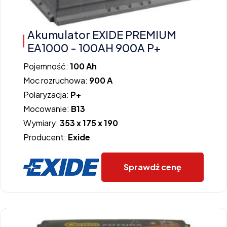
Akumulator EXIDE PREMIUM
EA1000 - 100AH 900A P+
Pojemność:
100 Ah
Moc rozruchowa:
900 A
Polaryzacja:
P+
Mocowanie:
B13
Wymiary:
353 x 175 x 190
Producent:
Exide
Sprawdź cenę