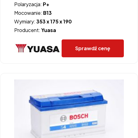
Polaryzacja:
P+
Mocowanie:
B13
Wymiary:
353 x 175 x 190
Producent:
Yuasa
Sprawdź cenę