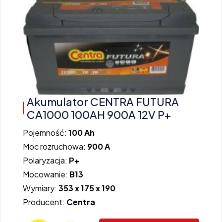
Akumulator CENTRA FUTURA
CA1000 100AH 900A 12V P+
Pojemność:
100 Ah
Moc rozruchowa:
900 A
Polaryzacja:
P+
Mocowanie:
B13
Wymiary:
353 x 175 x 190
Producent:
Centra