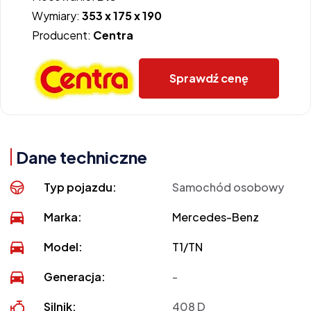
Wymiary:
353 x 175 x 190
Producent:
Centra
Sprawdź cenę
Dane techniczne
Typ pojazdu:
Samochód osobowy
Marka:
Mercedes-Benz
Model:
T1/TN
Generacja:
-
Silnik:
408 D