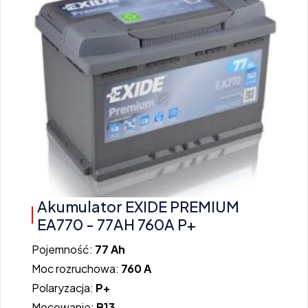
Akumulator EXIDE PREMIUM
EA770 - 77AH 760A P+
Pojemność:
77 Ah
Moc rozruchowa:
760 A
Polaryzacja:
P+
Mocowanie:
B13