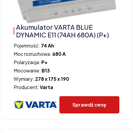
Akumulator VARTA BLUE
DYNAMIC E11 (74AH 680A) (P+)
Pojemność:
74 Ah
Moc rozruchowa:
680 A
Polaryzacja:
P+
Mocowanie:
B13
Wymiary:
278 x 175 x 190
Producent:
Varta
Sprawdź cenę