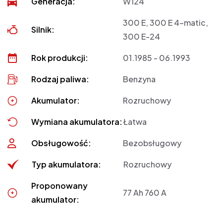
Generacja:
W124
300 E, 300 E 4-matic,
Silnik:
300 E-24
Rok produkcji:
01.1985 - 06.1993
Rodzaj paliwa:
Benzyna
Akumulator:
Rozruchowy
Wymiana akumulatora:
Łatwa
Obsługowość:
Bezobsługowy
Typ akumulatora:
Rozruchowy
Proponowany
77 Ah 760 A
akumulator: