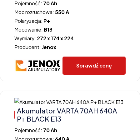
Pojemność:
70 Ah
Moc rozruchowa:
550 A
Polaryzacja:
P+
Mocowanie:
B13
Wymiary:
272 x 174 x 224
Producent:
Jenox
Sprawdź cenę
Akumulator VARTA 70AH 640A
P+ BLACK E13
Pojemność:
70 Ah
Moc rozruchowa:
640 A