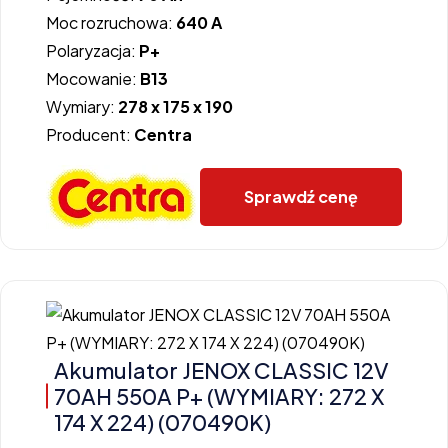
Moc rozruchowa:
640 A
Polaryzacja:
P+
Mocowanie:
B13
Wymiary:
278 x 175 x 190
Producent:
Centra
Sprawdź cenę
Akumulator JENOX CLASSIC 12V
70AH 550A P+ (WYMIARY: 272 X
174 X 224) (070490K)