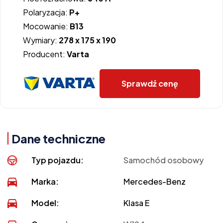
Polaryzacja:
P+
Mocowanie:
B13
Wymiary:
278 x 175 x 190
Producent:
Varta
Sprawdź cenę
Dane techniczne
Typ pojazdu:
Samochód osobowy
Marka:
Mercedes-Benz
Model:
Klasa E