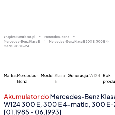
znajdzakumulator.pl
Mercedes-Benz
Mercedes-Benz Klasa E
Mercedes-Benz Klasa E 300 E, 300 E 4-
matic, 300 E-24
Marka:
Mercedes-
Model:
Klasa
Generacja:
W124
Rok
Benz
E
produ
Akumulator do
Mercedes-Benz Klasa
W124 300 E, 300 E 4-matic, 300 E-
[01.1985 - 06.1993]