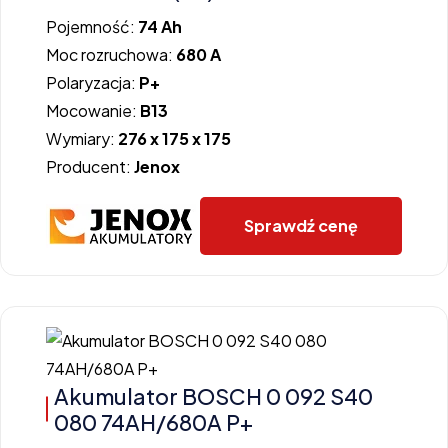
Pojemność:
74 Ah
Moc rozruchowa:
680 A
Polaryzacja:
P+
Mocowanie:
B13
Wymiary:
276 x 175 x 175
Producent:
Jenox
Sprawdź cenę
Akumulator BOSCH 0 092 S40
080 74AH/680A P+