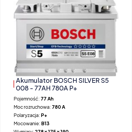
Akumulator BOSCH SILVER S5
008 - 77AH 780A P+
Pojemność:
77 Ah
Moc rozruchowa:
780 A
Polaryzacja:
P+
Mocowanie:
B13
Wymiary:
278 x 175 x 190