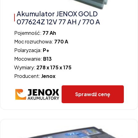
Akumulator JENOX GOLD
077624Z 12V 77 AH / 770 A
Pojemność:
77 Ah
Moc rozruchowa:
770 A
Polaryzacja:
P+
Mocowanie:
B13
Wymiary:
278 x 175 x 175
Producent:
Jenox
Sprawdź cenę