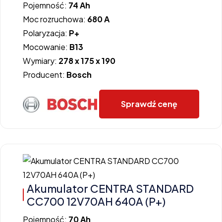
Pojemność:
74 Ah
Moc rozruchowa:
680 A
Polaryzacja:
P+
Mocowanie:
B13
Wymiary:
278 x 175 x 190
Producent:
Bosch
Sprawdź cenę
Akumulator CENTRA STANDARD
CC700 12V70AH 640A (P+)
Pojemność:
70 Ah