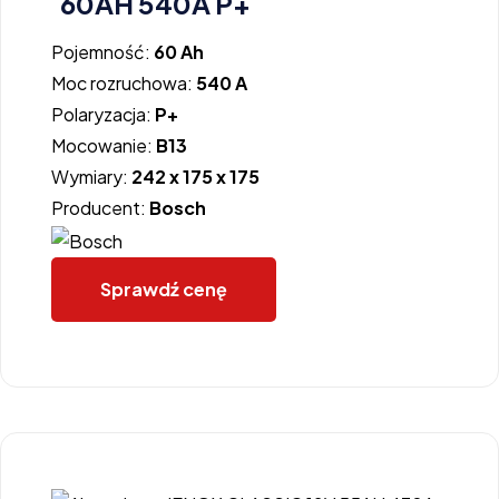
60AH 540A P+
Pojemność:
60 Ah
Moc rozruchowa:
540 A
Polaryzacja:
P+
Mocowanie:
B13
Wymiary:
242 x 175 x 175
Producent:
Bosch
Sprawdź cenę