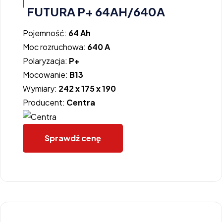
FUTURA P+ 64AH/640A
Pojemność:
64 Ah
Moc rozruchowa:
640 A
Polaryzacja:
P+
Mocowanie:
B13
Wymiary:
242 x 175 x 190
Producent:
Centra
Sprawdź cenę