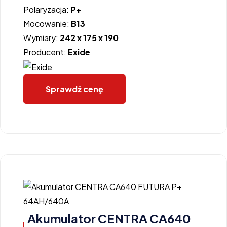
Polaryzacja:
P+
Mocowanie:
B13
Wymiary:
242 x 175 x 190
Producent:
Exide
Sprawdź cenę
Akumulator CENTRA CA640