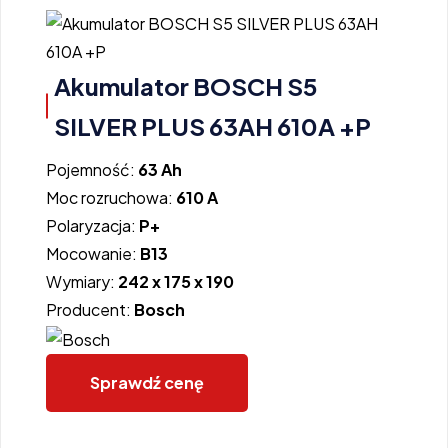
Akumulator BOSCH S5
SILVER PLUS 63AH 610A +P
Pojemność:
63 Ah
Moc rozruchowa:
610 A
Polaryzacja:
P+
Mocowanie:
B13
Wymiary:
242 x 175 x 190
Producent:
Bosch
Sprawdź cenę