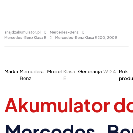
znajdzakumulator.pl
Mercedes-Benz
Mercedes-Benz Klasa E
Mercedes-Benz Klasa E 200, 200 E
Marka:
Mercedes-
Model:
Klasa
Generacja:
W124
Rok
Benz
E
produ
Akumulator d
Mercedes-Be