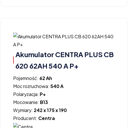
Akumulator CENTRA PLUS CB
620 62AH 540 A P+
Pojemność:
62 Ah
Moc rozruchowa:
540 A
Polaryzacja:
P+
Mocowanie:
B13
Wymiary:
242 x 175 x 190
Producent:
Centra