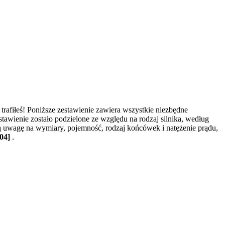
afiłeś! Poniższe zestawienie zawiera wszystkie niezbędne
stawienie zostało podzielone ze względu na rodzaj silnika, według
ą uwagę na wymiary, pojemność, rodzaj końcówek i natężenie prądu,
004]
.