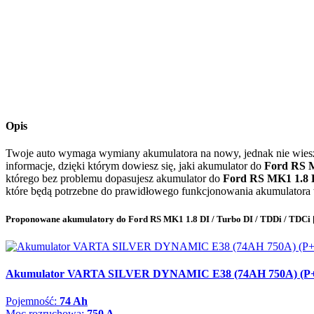
Opis
Twoje auto wymaga wymiany akumulatora na nowy, jednak nie wiesz, 
informacje, dzięki którym dowiesz się, jaki akumulator do
Ford RS M
którego bez problemu dopasujesz akumulator do
Ford RS MK1 1.8 D
które będą potrzebne do prawidłowego funkcjonowania akumulator
Proponowane akumulatory do Ford RS MK1 1.8 DI / Turbo DI / TDDi / TDCi [
Akumulator VARTA SILVER DYNAMIC E38 (74AH 750A) (P
Pojemność:
74 Ah
Moc rozruchowa:
750 A