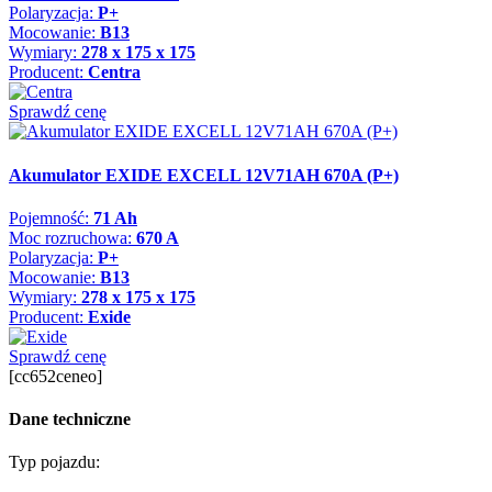
Polaryzacja:
P+
Mocowanie:
B13
Wymiary:
278 x 175 x 175
Producent:
Centra
Sprawdź cenę
Akumulator EXIDE EXCELL 12V71AH 670A (P+)
Pojemność:
71 Ah
Moc rozruchowa:
670 A
Polaryzacja:
P+
Mocowanie:
B13
Wymiary:
278 x 175 x 175
Producent:
Exide
Sprawdź cenę
[cc652ceneo]
Dane techniczne
Typ pojazdu: