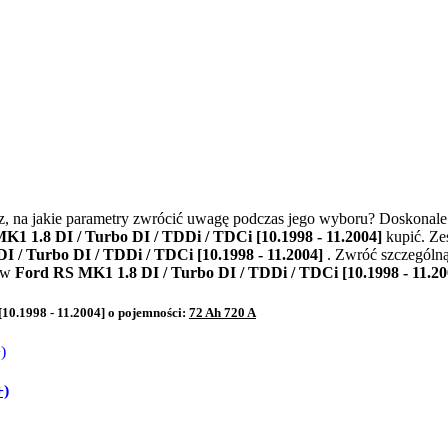
na jakie parametry zwrócić uwagę podczas jego wyboru? Doskonale tr
K1 1.8 DI / Turbo DI / TDDi / TDCi [10.1998 - 11.2004]
kupić. Ze
I / Turbo DI / TDDi / TDCi [10.1998 - 11.2004]
. Zwróć szczególn
a w
Ford RS MK1 1.8 DI / Turbo DI / TDDi / TDCi [10.1998 - 11.2
10.1998 - 11.2004] o pojemności:
72 Ah 720 A
+)