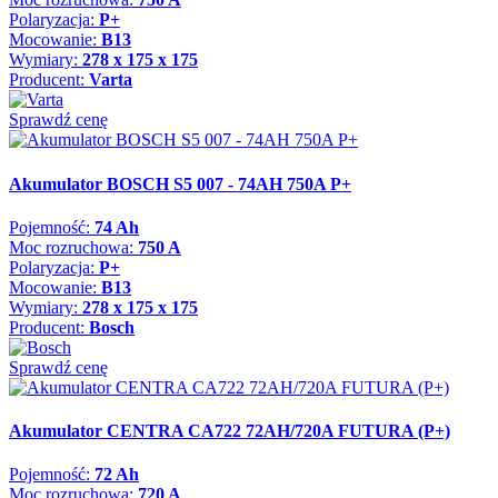
Polaryzacja:
P+
Mocowanie:
B13
Wymiary:
278 x 175 x 175
Producent:
Varta
Sprawdź cenę
Akumulator BOSCH S5 007 - 74AH 750A P+
Pojemność:
74 Ah
Moc rozruchowa:
750 A
Polaryzacja:
P+
Mocowanie:
B13
Wymiary:
278 x 175 x 175
Producent:
Bosch
Sprawdź cenę
Akumulator CENTRA CA722 72AH/720A FUTURA (P+)
Pojemność:
72 Ah
Moc rozruchowa:
720 A