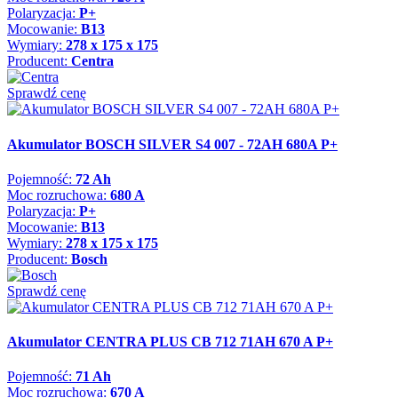
Polaryzacja:
P+
Mocowanie:
B13
Wymiary:
278 x 175 x 175
Producent:
Centra
Sprawdź cenę
Akumulator BOSCH SILVER S4 007 - 72AH 680A P+
Pojemność:
72 Ah
Moc rozruchowa:
680 A
Polaryzacja:
P+
Mocowanie:
B13
Wymiary:
278 x 175 x 175
Producent:
Bosch
Sprawdź cenę
Akumulator CENTRA PLUS CB 712 71AH 670 A P+
Pojemność:
71 Ah
Moc rozruchowa:
670 A