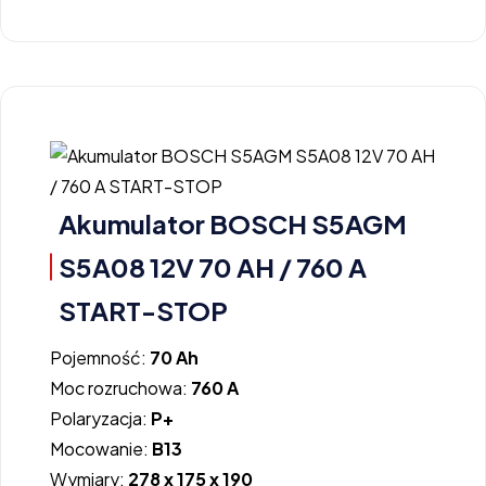
Akumulator BOSCH S5AGM
S5A08 12V 70 AH / 760 A
START-STOP
Pojemność:
70 Ah
Moc rozruchowa:
760 A
Polaryzacja:
P+
Mocowanie:
B13
Wymiary:
278 x 175 x 190