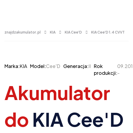
znajdzakumulator.pl
KIA
KIA Cee'D
KIA Cee'D 1.4 CVVT
Marka:
KIA
Model:
Cee'D
Generacja:
II
Rok
09.20
produkcji:
-
Akumulator
do
KIA Cee'D