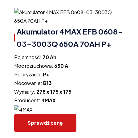
Akumulator 4MAX EFB 0608-
03-3003Q 650A 70AH P+
Pojemność:
70 Ah
Moc rozruchowa:
650 A
Polaryzacja:
P+
Mocowanie:
B13
Wymiary:
278 x 175 x 175
Producent:
4MAX
Sprawdź cenę