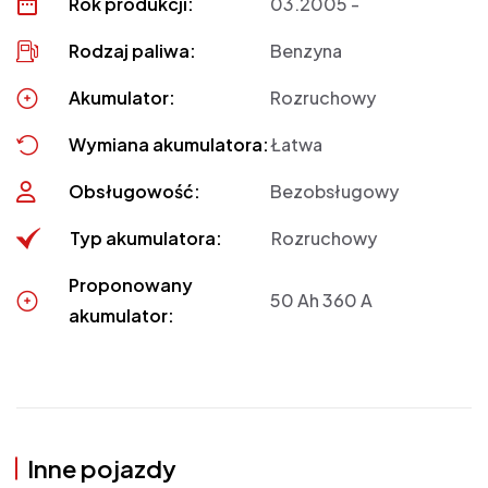
Rok produkcji:
03.2005 -
Rodzaj paliwa:
Benzyna
Akumulator:
Rozruchowy
Wymiana akumulatora:
Łatwa
Obsługowość:
Bezobsługowy
Typ akumulatora:
Rozruchowy
Proponowany
50 Ah 360 A
akumulator:
Inne pojazdy