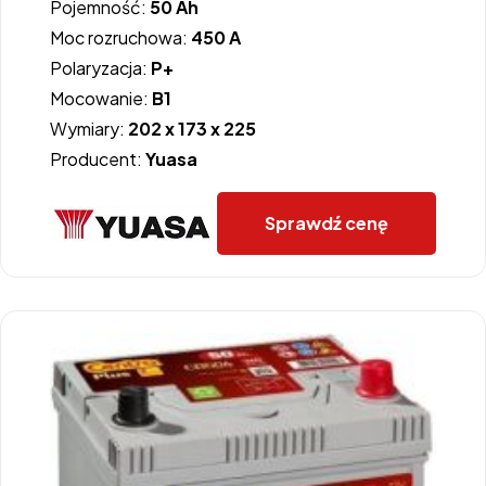
Pojemność:
50 Ah
Moc rozruchowa:
450 A
Polaryzacja:
P+
Mocowanie:
B1
Wymiary:
202 x 173 x 225
Producent:
Yuasa
Sprawdź cenę