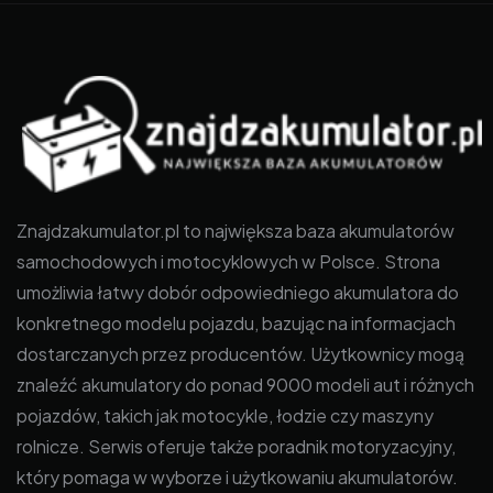
Znajdzakumulator.pl to największa baza akumulatorów
samochodowych i motocyklowych w Polsce. Strona
umożliwia łatwy dobór odpowiedniego akumulatora do
konkretnego modelu pojazdu, bazując na informacjach
dostarczanych przez producentów. Użytkownicy mogą
znaleźć akumulatory do ponad 9000 modeli aut i różnych
pojazdów, takich jak motocykle, łodzie czy maszyny
rolnicze. Serwis oferuje także poradnik motoryzacyjny,
który pomaga w wyborze i użytkowaniu akumulatorów.