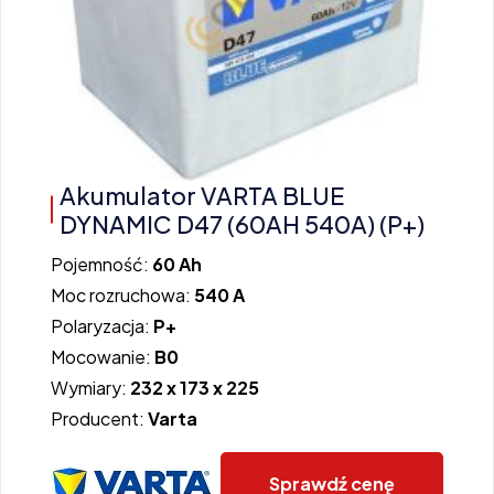
Akumulator VARTA BLUE
DYNAMIC D47 (60AH 540A) (P+)
Pojemność:
60 Ah
Moc rozruchowa:
540 A
Polaryzacja:
P+
Mocowanie:
B0
Wymiary:
232 x 173 x 225
Producent:
Varta
Sprawdź cenę