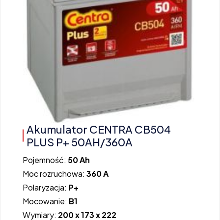
Akumulator CENTRA CB504
PLUS P+ 50AH/360A
Pojemność:
50 Ah
Moc rozruchowa:
360 A
Polaryzacja:
P+
Mocowanie:
B1
Wymiary:
200 x 173 x 222