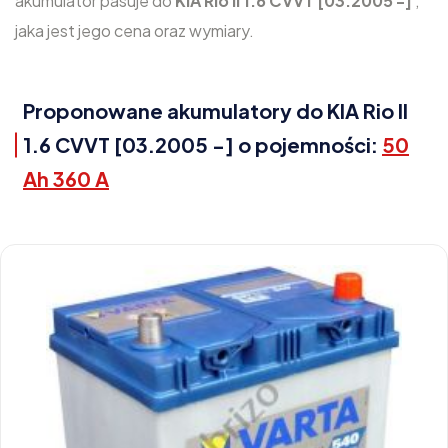
akumulator pasuje do
KIA Rio II 1.6 CVVT [03.2005 -]
,
jaka jest jego cena oraz wymiary.
Proponowane akumulatory do KIA Rio II
1.6 CVVT [03.2005 -] o pojemności:
50
Ah 360 A