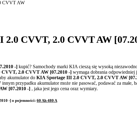
2.0 CVVT AW
I 2.0 CVVT, 2.0 CVVT AW [07.20
7.2010 -]
kupić? Samochody marki KIA cieszą się wysoką niezawodności
.0 CVVT, 2.0 CVVT AW [07.2010 -]
wymaga dobrania odpowiedniej je
 aby akumulator do
KIA Sportage III 2.0 CVVT, 2.0 CVVT AW [07.
innym przypadku akumulator może nie pasować, podawać za małe, bądź 
AW [07.2010 -]
, jaka jest jego cena oraz wymiary.
010 -] o pojemności:
60 Ah 480 A