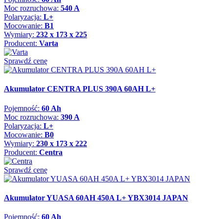
Moc rozruchowa:
540 A
Polaryzacja:
L+
Mocowanie:
B1
Wymiary:
232 x 173 x 225
Producent:
Varta
Sprawdź cenę
Akumulator CENTRA PLUS 390A 60AH L+
Pojemność:
60 Ah
Moc rozruchowa:
390 A
Polaryzacja:
L+
Mocowanie:
B0
Wymiary:
230 x 173 x 222
Producent:
Centra
Sprawdź cenę
Akumulator YUASA 60AH 450A L+ YBX3014 JAPAN
Pojemność:
60 Ah