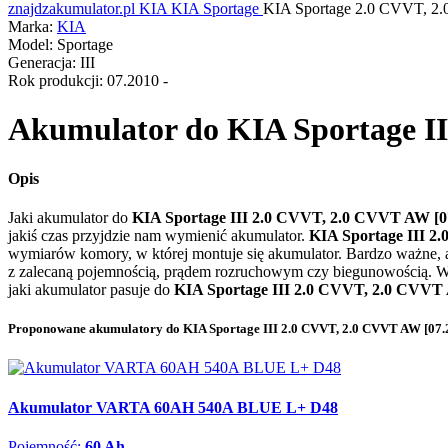
znajdzakumulator.pl
KIA
KIA Sportage
KIA Sportage 2.0 CVVT, 
Marka:
KIA
Model:
Sportage
Generacja:
III
Rok produkcji:
07.2010 -
Akumulator do
KIA Sportage II
Opis
Jaki akumulator do
KIA Sportage III 2.0 CVVT, 2.0 CVVT AW [0
jakiś czas przyjdzie nam wymienić akumulator.
KIA Sportage III 2
wymiarów komory, w której montuje się akumulator. Bardzo ważne,
z zalecaną pojemnością, prądem rozruchowym czy biegunowością. W 
jaki akumulator pasuje do
KIA Sportage III 2.0 CVVT, 2.0 CVVT 
Proponowane akumulatory do KIA Sportage III 2.0 CVVT, 2.0 CVVT AW [07.2
Akumulator VARTA 60AH 540A BLUE L+ D48
Pojemność:
60 Ah