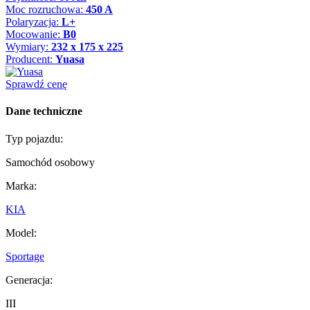
Moc rozruchowa:
450 A
Polaryzacja:
L+
Mocowanie:
B0
Wymiary:
232 x 175 x 225
Producent:
Yuasa
Sprawdź cenę
Dane techniczne
Typ pojazdu:
Samochód osobowy
Marka:
KIA
Model:
Sportage
Generacja:
III