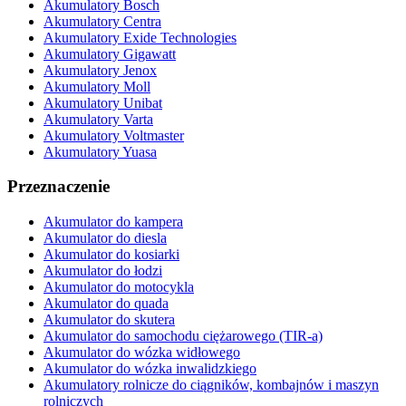
Akumulatory Bosch
Akumulatory Centra
Akumulatory Exide Technologies
Akumulatory Gigawatt
Akumulatory Jenox
Akumulatory Moll
Akumulatory Unibat
Akumulatory Varta
Akumulatory Voltmaster
Akumulatory Yuasa
Przeznaczenie
Akumulator do kampera
Akumulator do diesla
Akumulator do kosiarki
Akumulator do łodzi
Akumulator do motocykla
Akumulator do quada
Akumulator do skutera
Akumulator do samochodu ciężarowego (TIR-a)
Akumulator do wózka widłowego
Akumulator do wózka inwalidzkiego
Akumulatory rolnicze do ciągników, kombajnów i maszyn
rolniczych