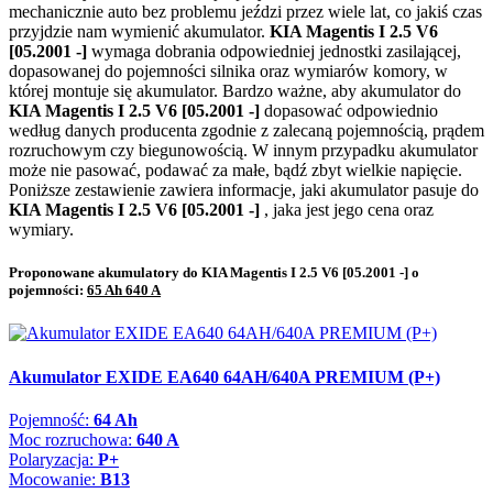
mechanicznie auto bez problemu jeździ przez wiele lat, co jakiś czas
przyjdzie nam wymienić akumulator.
KIA Magentis I 2.5 V6
[05.2001 -]
wymaga dobrania odpowiedniej jednostki zasilającej,
dopasowanej do pojemności silnika oraz wymiarów komory, w
której montuje się akumulator. Bardzo ważne, aby akumulator do
KIA Magentis I 2.5 V6 [05.2001 -]
dopasować odpowiednio
według danych producenta zgodnie z zalecaną pojemnością, prądem
rozruchowym czy biegunowością. W innym przypadku akumulator
może nie pasować, podawać za małe, bądź zbyt wielkie napięcie.
Poniższe zestawienie zawiera informacje, jaki akumulator pasuje do
KIA Magentis I 2.5 V6 [05.2001 -]
, jaka jest jego cena oraz
wymiary.
Proponowane akumulatory do KIA Magentis I 2.5 V6 [05.2001 -] o
pojemności:
65 Ah 640 A
Akumulator EXIDE EA640 64AH/640A PREMIUM (P+)
Pojemność:
64 Ah
Moc rozruchowa:
640 A
Polaryzacja:
P+
Mocowanie:
B13