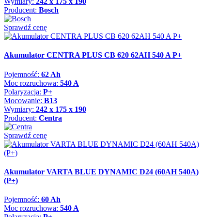
Wymiary:
242 x 175 x 190
Producent:
Bosch
Sprawdź cenę
Akumulator CENTRA PLUS CB 620 62AH 540 A P+
Pojemność:
62 Ah
Moc rozruchowa:
540 A
Polaryzacja:
P+
Mocowanie:
B13
Wymiary:
242 x 175 x 190
Producent:
Centra
Sprawdź cenę
Akumulator VARTA BLUE DYNAMIC D24 (60AH 540A)
(P+)
Pojemność:
60 Ah
Moc rozruchowa:
540 A
Polaryzacja:
P+