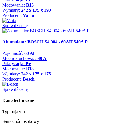
Mocowanie:
B13
Wymiary:
242 x 175 x 190
Producent:
Varta
Sprawdź cenę
Akumulator BOSCH S4 004 - 60AH 540A P+
Pojemność:
60 Ah
Moc rozruchowa:
540 A
Polaryzacja:
P+
Mocowanie:
B13
Wymiary:
242 x 175 x 175
Producent:
Bosch
Sprawdź cenę
Dane techniczne
Typ pojazdu:
Samochód osobowy