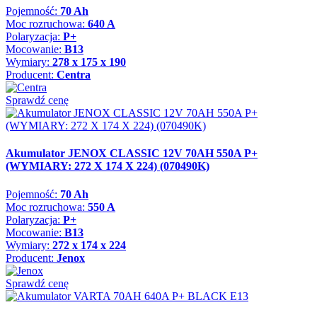
Pojemność:
70 Ah
Moc rozruchowa:
640 A
Polaryzacja:
P+
Mocowanie:
B13
Wymiary:
278 x 175 x 190
Producent:
Centra
Sprawdź cenę
Akumulator JENOX CLASSIC 12V 70AH 550A P+
(WYMIARY: 272 X 174 X 224) (070490K)
Pojemność:
70 Ah
Moc rozruchowa:
550 A
Polaryzacja:
P+
Mocowanie:
B13
Wymiary:
272 x 174 x 224
Producent:
Jenox
Sprawdź cenę