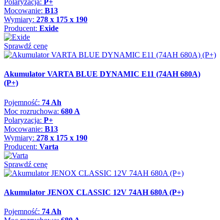
Polaryzacja:
P+
Mocowanie:
B13
Wymiary:
278 x 175 x 190
Producent:
Exide
Sprawdź cenę
Akumulator VARTA BLUE DYNAMIC E11 (74AH 680A)
(P+)
Pojemność:
74 Ah
Moc rozruchowa:
680 A
Polaryzacja:
P+
Mocowanie:
B13
Wymiary:
278 x 175 x 190
Producent:
Varta
Sprawdź cenę
Akumulator JENOX CLASSIC 12V 74AH 680A (P+)
Pojemność:
74 Ah