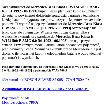
Jaki akumulator do
Mercedes-Benz Klasa E W124 500 E AMG
6.0 [01.1992 - 06.1993]
kupić? Jeżeli planujesz kupić akumulator
do auta, to powinieneś dokładnie sprawdzić parametry techniczne
każdej baterii. Przygotowane przez naszych ekspertów zestawienie
pomoże Ci wybrać najlepszy akumulator do
Mercedes-Benz Klasa
E W124 500 E AMG 6.0 [01.1992 - 06.1993]
oszczędzając nie
tylko czas ale i pieniądze. W zestawieniu znajdziesz tylko i
wyłącznie akumulatory pasujące do
Mercedes-Benz Klasa E
W124 500 E AMG 6.0 [01.1992 - 06.1993]
, w najlepszych
cenach. Przy każdym modelu akumulatora podana jest pojemność,
prąd, wymiary i cena. Wymiana akumulatora w Mercedesie nie jest
droga, o ile wcześniej kupimy odpowiednią baterię o odpowiedniej
pojemności i wymiarach.
Proponowane akumulatory do Mercedes-Benz Klasa E W124 500 E AMG
6.0 [01.1992 - 06.1993] o pojemności:
77 Ah 760 A
Akumulator BOSCH SILVER S5 008 - 77AH 780A P+
Pojemność:
77 Ah
Moc rozruchowa:
780 A