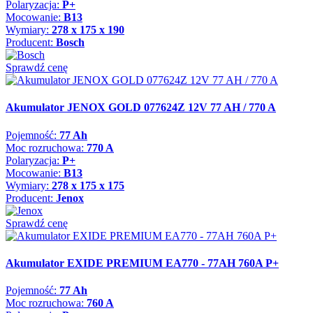
Polaryzacja:
P+
Mocowanie:
B13
Wymiary:
278 x 175 x 190
Producent:
Bosch
Sprawdź cenę
Akumulator JENOX GOLD 077624Z 12V 77 AH / 770 A
Pojemność:
77 Ah
Moc rozruchowa:
770 A
Polaryzacja:
P+
Mocowanie:
B13
Wymiary:
278 x 175 x 175
Producent:
Jenox
Sprawdź cenę
Akumulator EXIDE PREMIUM EA770 - 77AH 760A P+
Pojemność:
77 Ah
Moc rozruchowa:
760 A