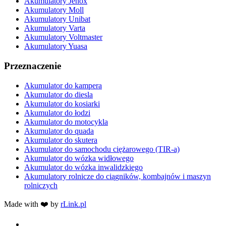
Akumulatory Jenox
Akumulatory Moll
Akumulatory Unibat
Akumulatory Varta
Akumulatory Voltmaster
Akumulatory Yuasa
Przeznaczenie
Akumulator do kampera
Akumulator do diesla
Akumulator do kosiarki
Akumulator do łodzi
Akumulator do motocykla
Akumulator do quada
Akumulator do skutera
Akumulator do samochodu ciężarowego (TIR-a)
Akumulator do wózka widłowego
Akumulator do wózka inwalidzkiego
Akumulatory rolnicze do ciągników, kombajnów i maszyn
rolniczych
Made with ❤️ by
rLink.pl