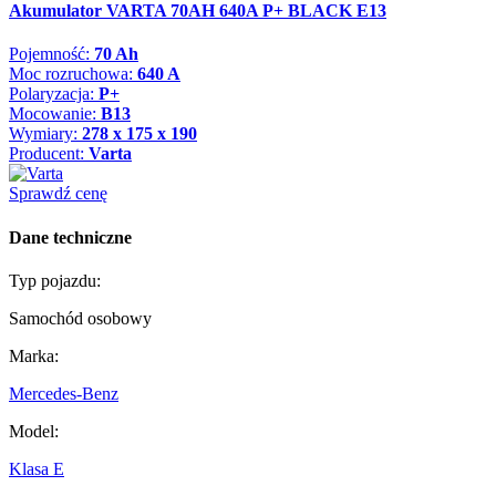
Akumulator VARTA 70AH 640A P+ BLACK E13
Pojemność:
70 Ah
Moc rozruchowa:
640 A
Polaryzacja:
P+
Mocowanie:
B13
Wymiary:
278 x 175 x 190
Producent:
Varta
Sprawdź cenę
Dane techniczne
Typ pojazdu:
Samochód osobowy
Marka:
Mercedes-Benz
Model:
Klasa E