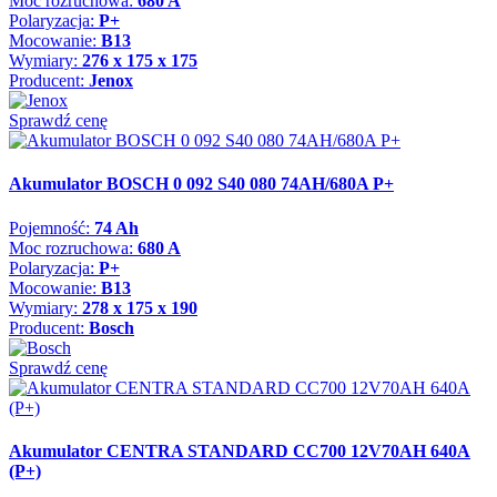
Moc rozruchowa:
680 A
Polaryzacja:
P+
Mocowanie:
B13
Wymiary:
276 x 175 x 175
Producent:
Jenox
Sprawdź cenę
Akumulator BOSCH 0 092 S40 080 74AH/680A P+
Pojemność:
74 Ah
Moc rozruchowa:
680 A
Polaryzacja:
P+
Mocowanie:
B13
Wymiary:
278 x 175 x 190
Producent:
Bosch
Sprawdź cenę
Akumulator CENTRA STANDARD CC700 12V70AH 640A
(P+)