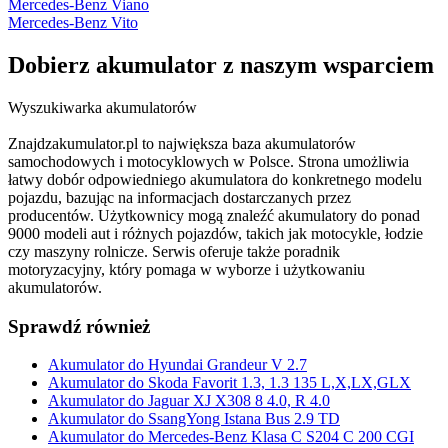
Mercedes-Benz Viano
Mercedes-Benz Vito
Dobierz
akumulator
z naszym wsparciem
Wyszukiwarka akumulatorów
Znajdzakumulator.pl to największa baza akumulatorów
samochodowych i motocyklowych w Polsce. Strona umożliwia
łatwy dobór odpowiedniego akumulatora do konkretnego modelu
pojazdu, bazując na informacjach dostarczanych przez
producentów. Użytkownicy mogą znaleźć akumulatory do ponad
9000 modeli aut i różnych pojazdów, takich jak motocykle, łodzie
czy maszyny rolnicze. Serwis oferuje także poradnik
motoryzacyjny, który pomaga w wyborze i użytkowaniu
akumulatorów.
Sprawdź również
Akumulator do Hyundai Grandeur V 2.7
Akumulator do Skoda Favorit 1.3, 1.3 135 L,X,LX,GLX
Akumulator do Jaguar XJ X308 8 4.0, R 4.0
Akumulator do SsangYong Istana Bus 2.9 TD
Akumulator do Mercedes-Benz Klasa C S204 C 200 CGI