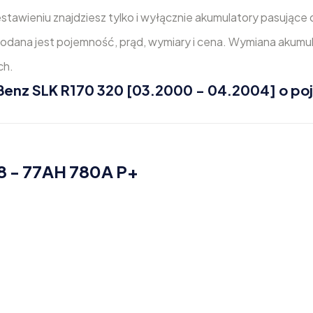
zestawieniu znajdziesz tylko i wyłącznie akumulatory pasujące
dana jest pojemność, prąd, wymiary i cena. Wymiana akumula
ch.
nz SLK R170 320 [03.2000 - 04.2004] o po
8 - 77AH 780A P+