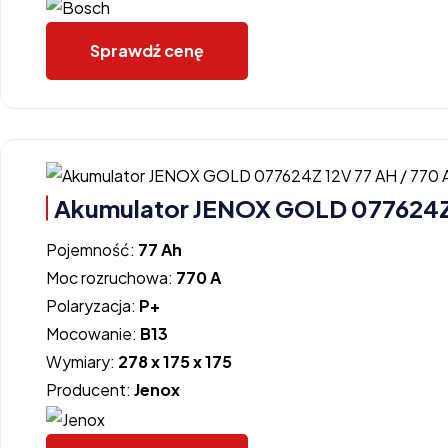
Sprawdź cenę
Akumulator JENOX GOLD 077624Z 
Pojemność:
77 Ah
Moc rozruchowa:
770 A
Polaryzacja:
P+
Mocowanie:
B13
Wymiary:
278 x 175 x 175
Producent:
Jenox