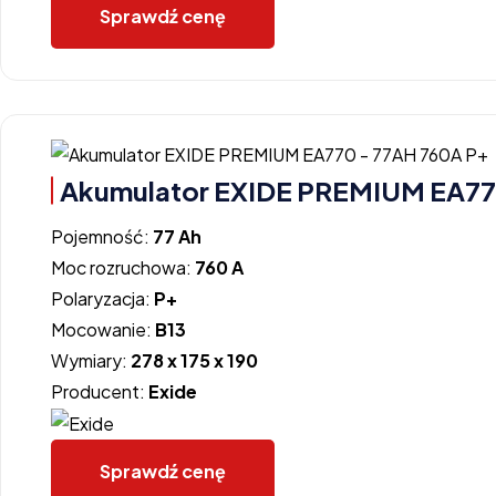
Sprawdź cenę
Akumulator EXIDE PREMIUM EA77
Pojemność:
77 Ah
Moc rozruchowa:
760 A
Polaryzacja:
P+
Mocowanie:
B13
Wymiary:
278 x 175 x 190
Producent:
Exide
Sprawdź cenę