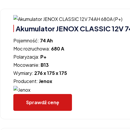
Akumulator JENOX CLASSIC 12V 7
Pojemność:
74 Ah
Moc rozruchowa:
680 A
Polaryzacja:
P+
Mocowanie:
B13
Wymiary:
276 x 175 x 175
Producent:
Jenox
Sprawdź cenę