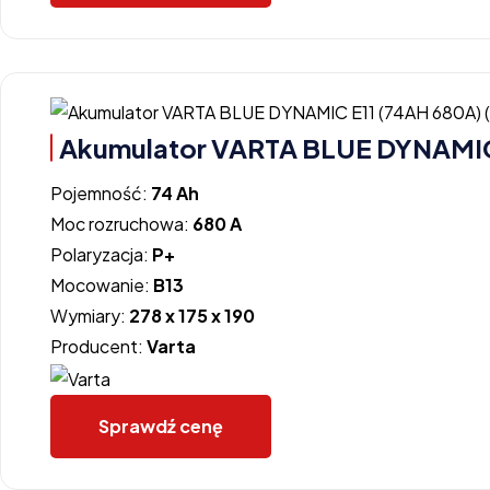
Akumulator VARTA BLUE DYNAMIC 
Pojemność:
74 Ah
Moc rozruchowa:
680 A
Polaryzacja:
P+
Mocowanie:
B13
Wymiary:
278 x 175 x 190
Producent:
Varta
Sprawdź cenę