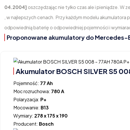
04.2004]
oszczędzając nie tylko czas ale i pieniądze. W 
, w najlepszych cenach. Przy każdym modelu akumulatora po
odpowiednią baterię o odpowiedniej pojemności i wymiara
Proponowane akumulatory do Mercedes-Be
Akumulator BOSCH SILVER S5 00
Pojemność:
77 Ah
Moc rozruchowa:
780 A
Polaryzacja:
P+
Mocowanie:
B13
Wymiary:
278 x 175 x 190
Producent:
Bosch