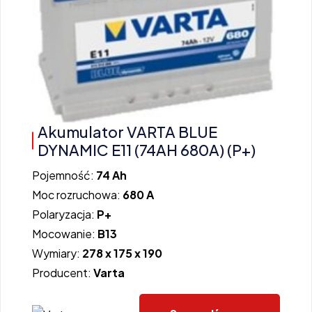
Akumulator VARTA BLUE
DYNAMIC E11 (74AH 680A) (P+)
Pojemność:
74 Ah
Moc rozruchowa:
680 A
Polaryzacja:
P+
Mocowanie:
B13
Wymiary:
278 x 175 x 190
Producent:
Varta