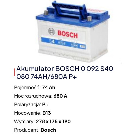
Akumulator BOSCH 0 092 S40
080 74AH/680A P+
Pojemność:
74 Ah
Moc rozruchowa:
680 A
Polaryzacja:
P+
Mocowanie:
B13
Wymiary:
278 x 175 x 190
Producent:
Bosch