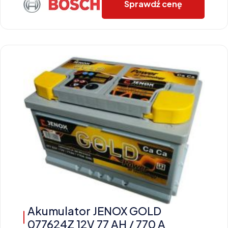
Sprawdź cenę
Akumulator JENOX GOLD
077624Z 12V 77 AH / 770 A