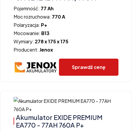
Pojemność:
77 Ah
Moc rozruchowa:
770 A
Polaryzacja:
P+
Mocowanie:
B13
Wymiary:
278 x 175 x 175
Producent:
Jenox
Sprawdź cenę
Akumulator EXIDE PREMIUM
EA770 - 77AH 760A P+