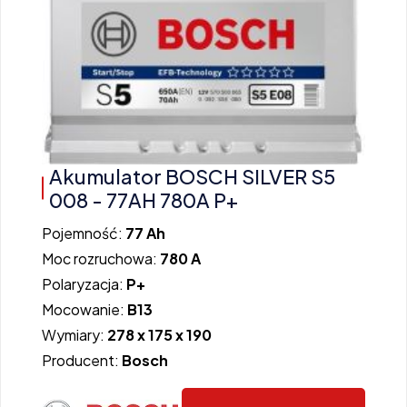
Akumulator BOSCH SILVER S5
008 - 77AH 780A P+
Pojemność:
77 Ah
Moc rozruchowa:
780 A
Polaryzacja:
P+
Mocowanie:
B13
Wymiary:
278 x 175 x 190
Producent:
Bosch