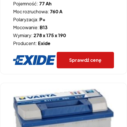
Pojemność:
77 Ah
Moc rozruchowa:
760 A
Polaryzacja:
P+
Mocowanie:
B13
Wymiary:
278 x 175 x 190
Producent:
Exide
Sprawdź cenę