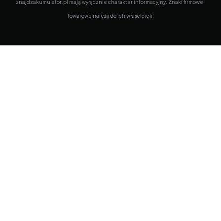
znajdzakumulator.pl mają wyłącznie charakter informacyjny. Znaki firmowe i
towarowe należą do ich właścicieli.