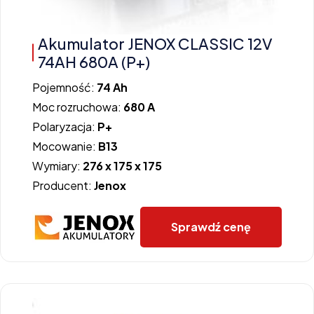
Akumulator JENOX CLASSIC 12V
74AH 680A (P+)
Pojemność:
74 Ah
Moc rozruchowa:
680 A
Polaryzacja:
P+
Mocowanie:
B13
Wymiary:
276 x 175 x 175
Producent:
Jenox
Sprawdź cenę