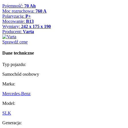
Pojemność:
70 Ah
Moc rozruchowa:
760 A
Polaryzacja:
P+
Mocowanie:
B13
Wymiary:
242 x 175 x 190
Producent:
Varta
Sprawdź cenę
Dane techniczne
Typ pojazdu:
Samochód osobowy
Marka:
Mercedes-Benz
Model:
SLK
Generacja: