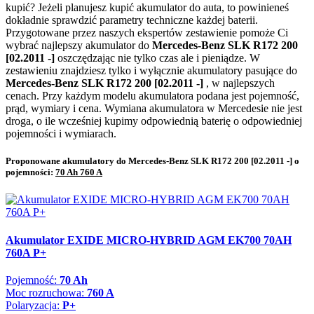
kupić? Jeżeli planujesz kupić akumulator do auta, to powinieneś
dokładnie sprawdzić parametry techniczne każdej baterii.
Przygotowane przez naszych ekspertów zestawienie pomoże Ci
wybrać najlepszy akumulator do
Mercedes-Benz SLK R172 200
[02.2011 -]
oszczędzając nie tylko czas ale i pieniądze. W
zestawieniu znajdziesz tylko i wyłącznie akumulatory pasujące do
Mercedes-Benz SLK R172 200 [02.2011 -]
, w najlepszych
cenach. Przy każdym modelu akumulatora podana jest pojemność,
prąd, wymiary i cena. Wymiana akumulatora w Mercedesie nie jest
droga, o ile wcześniej kupimy odpowiednią baterię o odpowiedniej
pojemności i wymiarach.
Proponowane akumulatory do Mercedes-Benz SLK R172 200 [02.2011 -] o
pojemności:
70 Ah 760 A
Akumulator EXIDE MICRO-HYBRID AGM EK700 70AH
760A P+
Pojemność:
70 Ah
Moc rozruchowa:
760 A
Polaryzacja:
P+