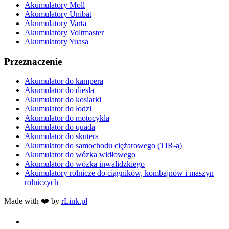
Akumulatory Moll
Akumulatory Unibat
Akumulatory Varta
Akumulatory Voltmaster
Akumulatory Yuasa
Przeznaczenie
Akumulator do kampera
Akumulator do diesla
Akumulator do kosiarki
Akumulator do łodzi
Akumulator do motocykla
Akumulator do quada
Akumulator do skutera
Akumulator do samochodu ciężarowego (TIR-a)
Akumulator do wózka widłowego
Akumulator do wózka inwalidzkiego
Akumulatory rolnicze do ciągników, kombajnów i maszyn
rolniczych
Made with ❤️ by
rLink.pl