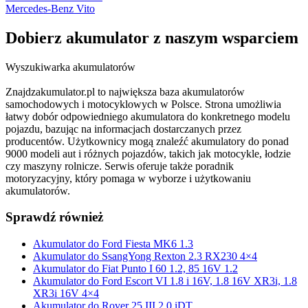
Mercedes-Benz Vito
Dobierz
akumulator
z naszym wsparciem
Wyszukiwarka akumulatorów
Znajdzakumulator.pl to największa baza akumulatorów
samochodowych i motocyklowych w Polsce. Strona umożliwia
łatwy dobór odpowiedniego akumulatora do konkretnego modelu
pojazdu, bazując na informacjach dostarczanych przez
producentów. Użytkownicy mogą znaleźć akumulatory do ponad
9000 modeli aut i różnych pojazdów, takich jak motocykle, łodzie
czy maszyny rolnicze. Serwis oferuje także poradnik
motoryzacyjny, który pomaga w wyborze i użytkowaniu
akumulatorów.
Sprawdź również
Akumulator do Ford Fiesta MK6 1.3
Akumulator do SsangYong Rexton 2.3 RX230 4×4
Akumulator do Fiat Punto I 60 1.2, 85 16V 1.2
Akumulator do Ford Escort VI 1.8 i 16V, 1.8 16V XR3i, 1.8
XR3i 16V 4×4
Akumulator do Rover 25 III 2.0 iDT