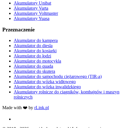
Akumulatory Unibat
Akumulatory Varta
Akumulatory Voltmaster
Akumulatory Yuasa
Przeznaczenie
Akumulator do kampera
Akumulator do diesla
Akumulator do kosiarki
Akumulator do łodzi
Akumulator do motocykla
Akumulator do quada
Akumulator do skutera
Akumulator do samochodu ciężarowego (TIR-a)
Akumulator do wózka widłowego
Akumulator do wózka inwalidzkiego
Akumulatory rolnicze do ciągników, kombajnów i maszyn
rolniczych
Made with ❤️ by
rLink.pl