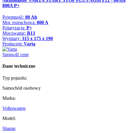
Akumulator VARTA START STOP PLUS AGM F21 - 80AH
800A P+
Pojemność:
80 Ah
Moc rozruchowa:
800 A
Polaryzacja:
P+
Mocowanie:
B13
Wymiary:
315 x 175 x 190
Producent:
Varta
Sprawdź cenę
Dane techniczne
Typ pojazdu:
Samochód osobowy
Marka:
Volkswagen
Model:
Sharan