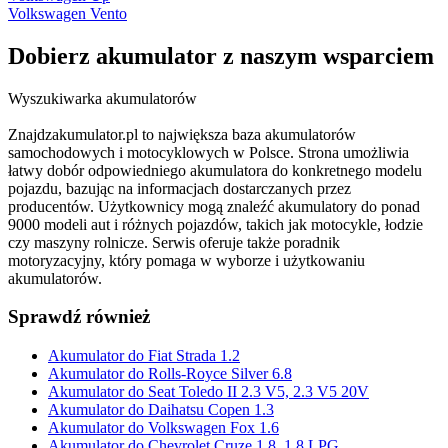
Volkswagen Vento
Dobierz
akumulator
z naszym wsparciem
Wyszukiwarka akumulatorów
Znajdzakumulator.pl to największa baza akumulatorów
samochodowych i motocyklowych w Polsce. Strona umożliwia
łatwy dobór odpowiedniego akumulatora do konkretnego modelu
pojazdu, bazując na informacjach dostarczanych przez
producentów. Użytkownicy mogą znaleźć akumulatory do ponad
9000 modeli aut i różnych pojazdów, takich jak motocykle, łodzie
czy maszyny rolnicze. Serwis oferuje także poradnik
motoryzacyjny, który pomaga w wyborze i użytkowaniu
akumulatorów.
Sprawdź również
Akumulator do Fiat Strada 1.2
Akumulator do Rolls-Royce Silver 6.8
Akumulator do Seat Toledo II 2.3 V5, 2.3 V5 20V
Akumulator do Daihatsu Copen 1.3
Akumulator do Volkswagen Fox 1.6
Akumulator do Chevrolet Cruze 1.8, 1.8 LPG