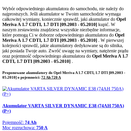
Wybór odpowiedniego akumulatora do samochodu, nie należy do
najprostszych. Jeśli akumulator w Twoim samochodzie wymaga
całkowitej wymiany, koniecznie sprawdź, jaki akumulator do
Opel
Meriva A 1.7 CDTI, 1.7 DTI [09.2003 - 05.2010]
kupić. W
naszym zestawieniu znajdziesz wszystkie niezbędne informacje,
które pomogą Ci w doborze odpowiedniego akumulatora do
Opel
Meriva A 1.7 CDTI, 1.7 DTI [09.2003 - 05.2010]
. W pierwszej
kolejności sprawdź, jakie akumulatory dedykowane są do silnika,
jaki posiada Twoje auto. Zwróć uwagę na wymiary, natężenie prądu
oraz pojemność odpowiedniego akumulatora do
Opel Meriva A 1.7
CDTI, 1.7 DTI [09.2003 - 05.2010]
.
Proponowane akumulatory do Opel Meriva A 1.7 CDTI, 1.7 DTI [09.2003 -
05.2010] o pojemności:
72 Ah 720 A
Akumulator VARTA SILVER DYNAMIC E38 (74AH 750A)
(P+)
Pojemność:
74 Ah
Moc rozruchowa:
750 A