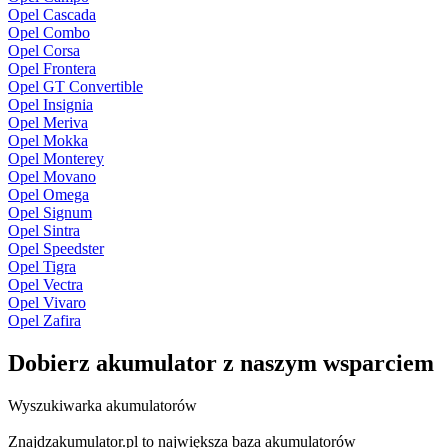
Opel Cascada
Opel Combo
Opel Corsa
Opel Frontera
Opel GT Convertible
Opel Insignia
Opel Meriva
Opel Mokka
Opel Monterey
Opel Movano
Opel Omega
Opel Signum
Opel Sintra
Opel Speedster
Opel Tigra
Opel Vectra
Opel Vivaro
Opel Zafira
Dobierz
akumulator
z naszym wsparciem
Wyszukiwarka akumulatorów
Znajdzakumulator.pl to największa baza akumulatorów