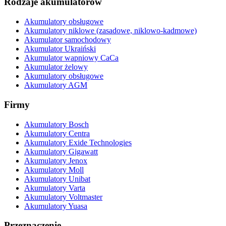
Rodzaje akumulatorów
Akumulatory obsługowe
Akumulatory niklowe (zasadowe, niklowo-kadmowe)
Akumulator samochodowy
Akumulator Ukraiński
Akumulator wapniowy CaCa
Akumulator żelowy
Akumulatory obsługowe
Akumulatory AGM
Firmy
Akumulatory Bosch
Akumulatory Centra
Akumulatory Exide Technologies
Akumulatory Gigawatt
Akumulatory Jenox
Akumulatory Moll
Akumulatory Unibat
Akumulatory Varta
Akumulatory Voltmaster
Akumulatory Yuasa
Przeznaczenie