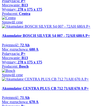
Polaryzacja:
P+
Mocowanie:
B13
Wymiary:
278 x 175 x 175
Producent:
Centra
Sprawdź cenę
Akumulator BOSCH SILVER S4 007 - 72AH 680A P+
Pojemność:
72 Ah
Moc rozruchowa:
680 A
Polaryzacja:
P+
Mocowanie:
B13
Wymiary:
278 x 175 x 175
Producent:
Bosch
Sprawdź cenę
Akumulator CENTRA PLUS CB 712 71AH 670 A P+
Pojemność:
71 Ah
Moc rozruchowa:
670 A