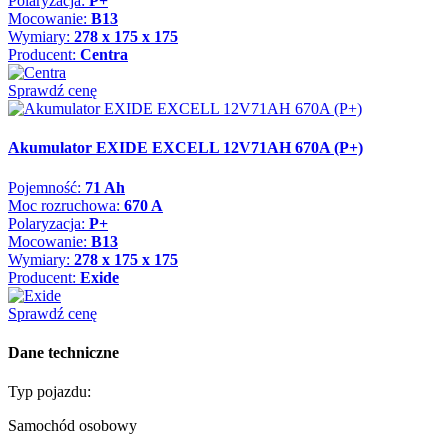
Polaryzacja:
P+
Mocowanie:
B13
Wymiary:
278 x 175 x 175
Producent:
Centra
Sprawdź cenę
Akumulator EXIDE EXCELL 12V71AH 670A (P+)
Pojemność:
71 Ah
Moc rozruchowa:
670 A
Polaryzacja:
P+
Mocowanie:
B13
Wymiary:
278 x 175 x 175
Producent:
Exide
Sprawdź cenę
Dane techniczne
Typ pojazdu:
Samochód osobowy