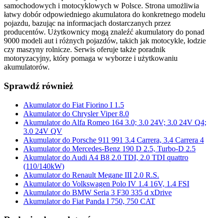
samochodowych i motocyklowych w Polsce. Strona umożliwia
łatwy dobór odpowiedniego akumulatora do konkretnego modelu
pojazdu, bazując na informacjach dostarczanych przez
producentów. Użytkownicy mogą znaleźć akumulatory do ponad
9000 modeli aut i różnych pojazdów, takich jak motocykle, łodzie
czy maszyny rolnicze. Serwis oferuje także poradnik
motoryzacyjny, który pomaga w wyborze i użytkowaniu
akumulatorów.
Sprawdź również
Akumulator do Fiat Fiorino I 1.5
Akumulator do Chrysler Viper 8.0
Akumulator do Alfa Romeo 164 3.0; 3.0 24V; 3.0 24V Q4;
3.0 24V QV
Akumulator do Porsche 911 991 3.4 Carrera, 3.4 Carrera 4
Akumulator do Mercedes-Benz 190 D 2.5, Turbo-D 2.5
Akumulator do Audi A4 B8 2.0 TDI, 2.0 TDI quattro
(110/140kW)
Akumulator do Renault Megane III 2.0 R.S.
Akumulator do Volkswagen Polo IV 1.4 16V, 1.4 FSI
Akumulator do BMW Seria 3 F30 335 d xDrive
Akumulator do Fiat Panda I 750, 750 CAT