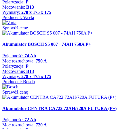
Polaryzacja:
P+
Mocowanie:
B13
Wymiary:
278 x 175 x 175
Producent:
Varta
Sprawdź cenę
Akumulator BOSCH S5 007 - 74AH 750A P+
Pojemność:
74 Ah
Moc rozruchowa:
750 A
Polaryzacja:
P+
Mocowanie:
B13
Wymiary:
278 x 175 x 175
Producent:
Bosch
Sprawdź cenę
Akumulator CENTRA CA722 72AH/720A FUTURA (P+)
Pojemność:
72 Ah
Moc rozruchowa:
720 A