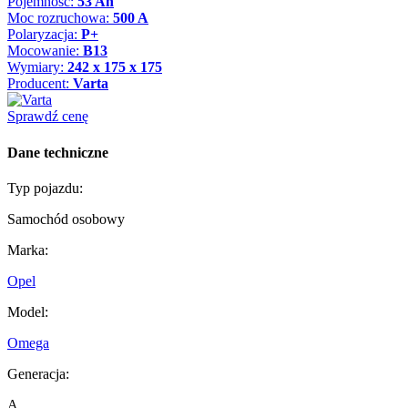
Pojemność:
53 Ah
Moc rozruchowa:
500 A
Polaryzacja:
P+
Mocowanie:
B13
Wymiary:
242 x 175 x 175
Producent:
Varta
Sprawdź cenę
Dane techniczne
Typ pojazdu:
Samochód osobowy
Marka:
Opel
Model:
Omega
Generacja:
A