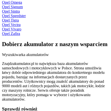
Opel Omega
Opel Signum
Opel Sintra
Opel Speedster
Opel Tigra
Opel Vectra
Opel Vivaro
Opel Zafira
Dobierz
akumulator
z naszym wsparciem
Wyszukiwarka akumulatorów
Znajdzakumulator.pl to największa baza akumulatorów
samochodowych i motocyklowych w Polsce. Strona umożliwia
łatwy dobór odpowiedniego akumulatora do konkretnego modelu
pojazdu, bazując na informacjach dostarczanych przez
producentów. Użytkownicy mogą znaleźć akumulatory do ponad
9000 modeli aut i różnych pojazdów, takich jak motocykle, łodzie
czy maszyny rolnicze. Serwis oferuje także poradnik
motoryzacyjny, który pomaga w wyborze i użytkowaniu
akumulatorów.
Sprawdź również