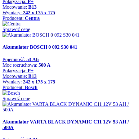
Polaryzacja:
P+
Mocowanie:
B13
Wymiary:
242 x 175 x 175
Producent:
Centra
Sprawdź cenę
Akumulator BOSCH 0 092 S30 041
Pojemność:
53 Ah
Moc rozruchowa:
500 A
Polaryzacja:
P+
Mocowanie:
B13
Wymiary:
242 x 175 x 175
Producent:
Bosch
Sprawdź cenę
Akumulator VARTA BLACK DYNAMIC C11 12V 53 AH /
500A