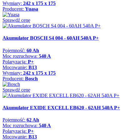
Wymiary:
242 x 175 x 175
Producent:
Yuasa
Sprawdź cenę
Akumulator BOSCH S4 004 - 60AH 540A P+
Pojemność:
60 Ah
Moc rozruchowa:
540 A
Polaryzacja:
P+
Mocowanie:
B13
Wymiary:
242 x 175 x 175
Producent:
Bosch
Sprawdź cenę
Akumulator EXIDE EXCELL EB620 - 62AH 540A P+
Pojemność:
62 Ah
Moc rozruchowa:
540 A
Polaryzacja:
P+
Mocowanie:
B13