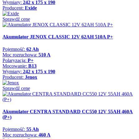
Wymiary:
242 x 175 x 190
Producent:
Exide
Sprawdź cenę
Akumulator JENOX CLASSIC 12V 62AH 510A P+
Pojemność:
62 Ah
Moc rozruchowa:
510 A
Polaryzacja:
P+
Mocowanie:
B13
Wymiary:
242 x 175 x 190
Producent:
Jenox
Sprawdź cenę
Akumulator CENTRA STANDARD CC550 12V 55AH 460A
(P+)
Pojemność:
55 Ah
Moc rozruchowa:
460 A