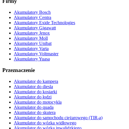
Firmy
Akumulatory Bosch
Akumulatory Centra
Akumulatory Exide Technologies
Akumulatory Gigawatt
Akumulatory Jenox
Akumulatory Moll
Akumulatory Unibat
Akumulatory Varta
Akumulatory Voltmaster
Akumulatory Yuasa
Przeznaczenie
Akumulator do kampera
Akumulator do diesla
Akumulator do kosiarki
Akumulator do łodzi
Akumulator do motocykla
Akumulator do quada
Akumulator do skutera
Akumulator do samochodu ciężarowego (TIR-a)
Akumulator do wózka widłowego
Akumulator do wózka inwalidzkiego