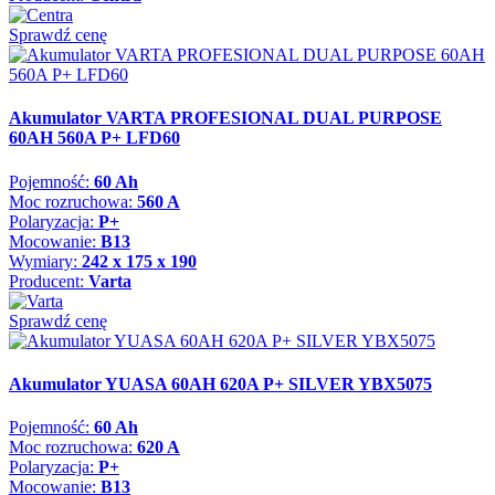
Sprawdź cenę
Akumulator VARTA PROFESIONAL DUAL PURPOSE
60AH 560A P+ LFD60
Pojemność:
60 Ah
Moc rozruchowa:
560 A
Polaryzacja:
P+
Mocowanie:
B13
Wymiary:
242 x 175 x 190
Producent:
Varta
Sprawdź cenę
Akumulator YUASA 60AH 620A P+ SILVER YBX5075
Pojemność:
60 Ah
Moc rozruchowa:
620 A
Polaryzacja:
P+
Mocowanie:
B13