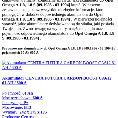
całkowitej wymiany, koniecznie sprawdź, jaki akumulator do
Opel
Omega A 1.8, 1.8 S [09.1986 - 03.1994]
kupić. W naszym
zestawieniu znajdziesz wszystkie niezbędne informacje, które
pomogą Ci w doborze odpowiedniego akumulatora do
Opel
Omega A 1.8, 1.8 S [09.1986 - 03.1994]
. W pierwszej kolejności
sprawdź, jakie akumulatory dedykowane są do silnika, jaki posiada
Twoje auto. Zwróć uwagę na wymiary, natężenie prądu oraz
pojemność odpowiedniego akumulatora do
Opel Omega A 1.8, 1.8
S [09.1986 - 03.1994]
.
Proponowane akumulatory do Opel Omega A 1.8, 1.8 S [09.1986 - 03.1994] o
pojemności:
60 Ah 600 A
Akumulator CENTRA FUTURA CARBON BOOST CA612
61 AH / 600 A
Pojemność:
61 Ah
Moc rozruchowa:
600 A
Polaryzacja:
P+
Mocowanie:
B13
Wymiary:
242 x 175 x 175
Producent:
Centra