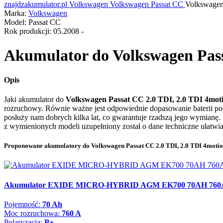
znajdzakumulator.pl
Volkswagen
Volkswagen Passat CC
Volkswagen
Marka:
Volkswagen
Model:
Passat CC
Rok produkcji:
05.2008 -
Akumulator do
Volkswagen Pass
Opis
Jaki akumulator do
Volkswagen Passat CC 2.0 TDI, 2.0 TDI 4moti
rozruchowy. Równie ważne jest odpowiednie dopasowanie baterii p
posłuży nam dobrych kilka lat, co gwarantuje rzadszą jego wymianę.
z wymienionych modeli uzupełniony został o dane techniczne ułatw
Proponowane akumulatory do Volkswagen Passat CC 2.0 TDI, 2.0 TDI 4motion
Akumulator EXIDE MICRO-HYBRID AGM EK700 70AH 760
Pojemność:
70 Ah
Moc rozruchowa:
760 A
Polaryzacja:
P+