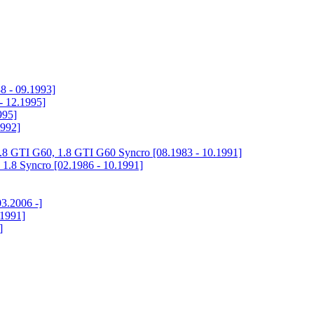
8 - 09.1993]
- 12.1995]
995]
1992]
.8 GTI G60, 1.8 GTI G60 Syncro [08.1983 - 10.1991]
 1.8 Syncro [02.1986 - 10.1991]
3.2006 -]
.1991]
]