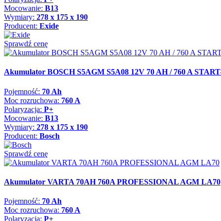
Mocowanie:
B13
Wymiary:
278 x 175 x 190
Producent:
Exide
Sprawdź cenę
Akumulator BOSCH S5AGM S5A08 12V 70 AH / 760 A STAR
Pojemność:
70 Ah
Moc rozruchowa:
760 A
Polaryzacja:
P+
Mocowanie:
B13
Wymiary:
278 x 175 x 190
Producent:
Bosch
Sprawdź cenę
Akumulator VARTA 70AH 760A PROFESSIONAL AGM LA70
Pojemność:
70 Ah
Moc rozruchowa:
760 A
Polaryzacja:
P+