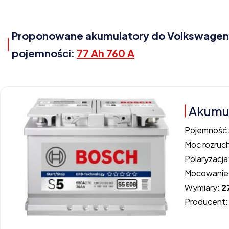
Proponowane akumulatory do Volkswagen Pa
pojemności:
77 Ah 760 A
Akumul
Pojemność
Moc rozruc
Polaryzacja
Mocowanie
Wymiary:
2
Producent