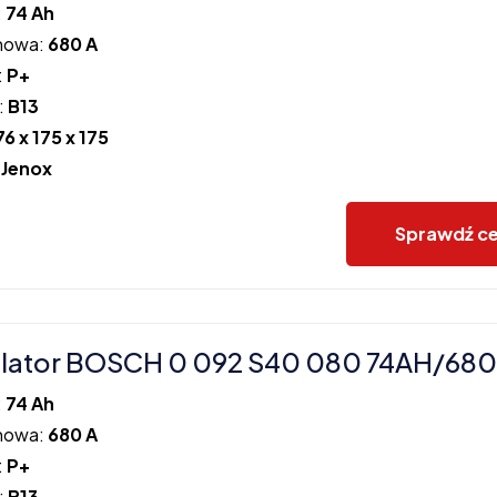
:
74 Ah
howa:
680 A
:
P+
:
B13
76 x 175 x 175
:
Jenox
Sprawdź c
lator BOSCH 0 092 S40 080 74AH/680
:
74 Ah
howa:
680 A
:
P+
:
B13