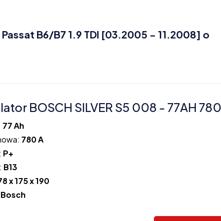
ssat B6/B7 1.9 TDI [03.2005 - 11.2008] o
ator BOSCH SILVER S5 008 - 77AH 780
:
77 Ah
howa:
780 A
:
P+
:
B13
78 x 175 x 190
:
Bosch