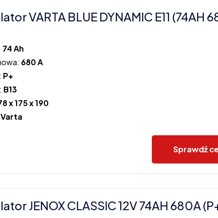
ator VARTA BLUE DYNAMIC E11 (74AH 6
:
74 Ah
howa:
680 A
:
P+
:
B13
78 x 175 x 190
:
Varta
Sprawdź c
ator JENOX CLASSIC 12V 74AH 680A (P