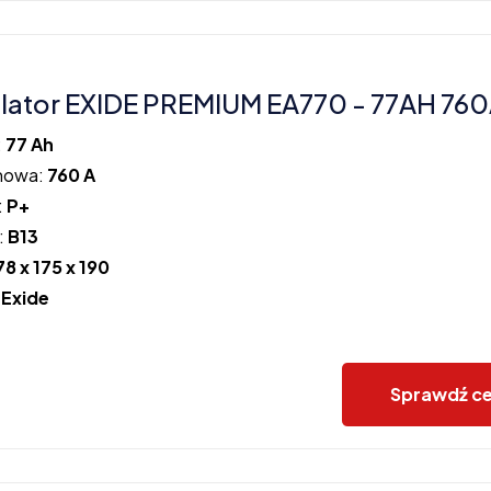
ator EXIDE PREMIUM EA770 - 77AH 760
:
77 Ah
howa:
760 A
:
P+
:
B13
78 x 175 x 190
:
Exide
Sprawdź c