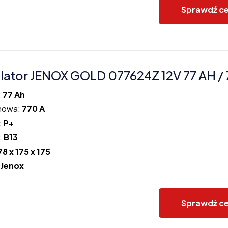
Sprawdź c
ator JENOX GOLD 077624Z 12V 77 AH / 
:
77 Ah
howa:
770 A
:
P+
:
B13
78 x 175 x 175
:
Jenox
Sprawdź c