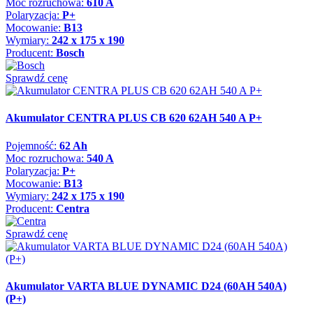
Moc rozruchowa:
610 A
Polaryzacja:
P+
Mocowanie:
B13
Wymiary:
242 x 175 x 190
Producent:
Bosch
Sprawdź cenę
Akumulator CENTRA PLUS CB 620 62AH 540 A P+
Pojemność:
62 Ah
Moc rozruchowa:
540 A
Polaryzacja:
P+
Mocowanie:
B13
Wymiary:
242 x 175 x 190
Producent:
Centra
Sprawdź cenę
Akumulator VARTA BLUE DYNAMIC D24 (60AH 540A)
(P+)