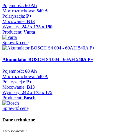
Pojemność:
60 Ah
Moc rozruchowa:
540 A
Polaryzacja:
P+
Mocowanie:
B13
Wymiary:
242 x 175 x 190
Producent:
Varta
Sprawdź cenę
Akumulator BOSCH S4 004 - 60AH 540A P+
Pojemność:
60 Ah
Moc rozruchowa:
540 A
Polaryzacja:
P+
Mocowanie:
B13
Wymiary:
242 x 175 x 175
Producent:
Bosch
Sprawdź cenę
Dane techniczne
Typ pojazdu: