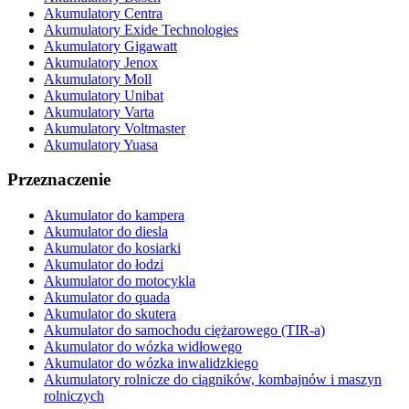
Akumulatory Centra
Akumulatory Exide Technologies
Akumulatory Gigawatt
Akumulatory Jenox
Akumulatory Moll
Akumulatory Unibat
Akumulatory Varta
Akumulatory Voltmaster
Akumulatory Yuasa
Przeznaczenie
Akumulator do kampera
Akumulator do diesla
Akumulator do kosiarki
Akumulator do łodzi
Akumulator do motocykla
Akumulator do quada
Akumulator do skutera
Akumulator do samochodu ciężarowego (TIR-a)
Akumulator do wózka widłowego
Akumulator do wózka inwalidzkiego
Akumulatory rolnicze do ciągników, kombajnów i maszyn
rolniczych