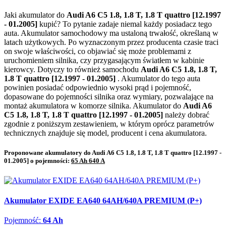
Jaki akumulator do
Audi A6 C5 1.8, 1.8 T, 1.8 T quattro [12.1997
- 01.2005]
kupić? To pytanie zadaje niemal każdy posiadacz tego
auta. Akumulator samochodowy ma ustaloną trwałość, określaną w
latach użytkowych. Po wyznaczonym przez producenta czasie traci
on swoje właściwości, co objawiać się może problemami z
uruchomieniem silnika, czy przygasającym światłem w kabinie
kierowcy. Dotyczy to również samochodu
Audi A6 C5 1.8, 1.8 T,
1.8 T quattro [12.1997 - 01.2005]
. Akumulator do tego auta
powinien posiadać odpowiednio wysoki prąd i pojemność,
dopasowane do pojemności silnika oraz wymiary, pozwalające na
montaż akumulatora w komorze silnika. Akumulator do
Audi A6
C5 1.8, 1.8 T, 1.8 T quattro [12.1997 - 01.2005]
należy dobrać
zgodnie z poniższym zestawieniem, w którym oprócz parametrów
technicznych znajduje się model, producent i cena akumulatora.
Proponowane akumulatory do Audi A6 C5 1.8, 1.8 T, 1.8 T quattro [12.1997 -
01.2005] o pojemności:
65 Ah 640 A
Akumulator EXIDE EA640 64AH/640A PREMIUM (P+)
Pojemność:
64 Ah