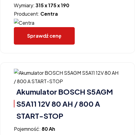
Wymiary:
315 x 175 x 190
Producent:
Centra
Sprawdź cenę
Akumulator BOSCH S5AGM
S5A11 12V 80 AH / 800 A
START-STOP
Pojemność:
80 Ah