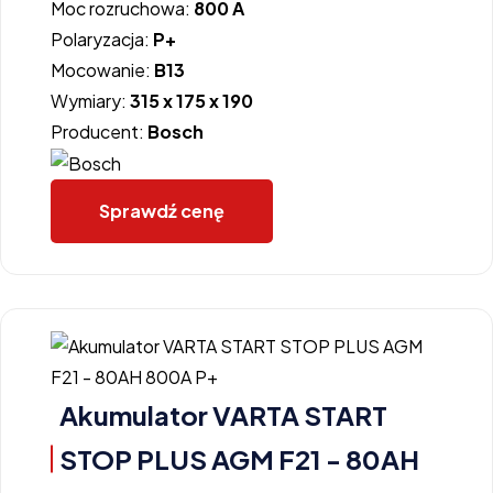
Moc rozruchowa:
800 A
Polaryzacja:
P+
Mocowanie:
B13
Wymiary:
315 x 175 x 190
Producent:
Bosch
Sprawdź cenę
Akumulator VARTA START
STOP PLUS AGM F21 - 80AH