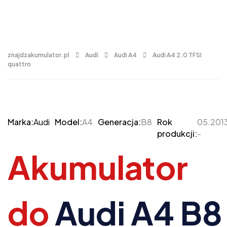
znajdzakumulator.pl
Audi
Audi A4
Audi A4 2.0 TFSI
quattro
Marka:
Audi
Model:
A4
Generacja:
B8
Rok
05.201
produkcji:
-
Akumulator
do
Audi A4 B8