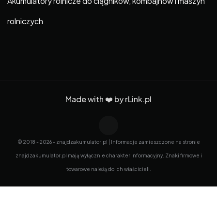
Akumulatory rolnicze do ciągników, kombajnów i maszyn
rolniczych
Made with ❤️ by
rLink.pl
© 2018 - 2026 - znajdzakumulator.pl | Informacje zamieszczone na stronie
znajdzakumulator.pl mają wyłącznie charakter informacyjny. Znaki firmowe i
towarowe należą do ich właścicieli.