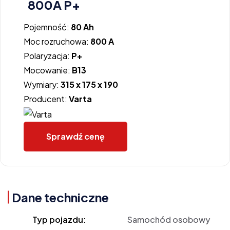
800A P+
Pojemność:
80 Ah
Moc rozruchowa:
800 A
Polaryzacja:
P+
Mocowanie:
B13
Wymiary:
315 x 175 x 190
Producent:
Varta
Sprawdź cenę
Dane techniczne
Typ pojazdu:
Samochód osobowy