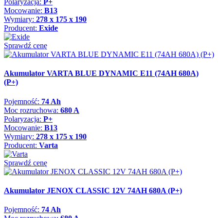
Polaryzacja:
P+
Mocowanie:
B13
Wymiary:
278 x 175 x 190
Producent:
Exide
Sprawdź cenę
Akumulator VARTA BLUE DYNAMIC E11 (74AH 680A)
(P+)
Pojemność:
74 Ah
Moc rozruchowa:
680 A
Polaryzacja:
P+
Mocowanie:
B13
Wymiary:
278 x 175 x 190
Producent:
Varta
Sprawdź cenę
Akumulator JENOX CLASSIC 12V 74AH 680A (P+)
Pojemność:
74 Ah