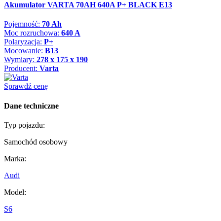
Akumulator VARTA 70AH 640A P+ BLACK E13
Pojemność:
70 Ah
Moc rozruchowa:
640 A
Polaryzacja:
P+
Mocowanie:
B13
Wymiary:
278 x 175 x 190
Producent:
Varta
Sprawdź cenę
Dane techniczne
Typ pojazdu:
Samochód osobowy
Marka:
Audi
Model:
S6