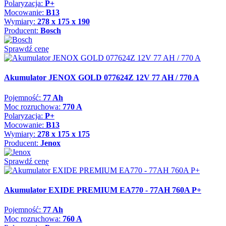
Polaryzacja:
P+
Mocowanie:
B13
Wymiary:
278 x 175 x 190
Producent:
Bosch
Sprawdź cenę
Akumulator JENOX GOLD 077624Z 12V 77 AH / 770 A
Pojemność:
77 Ah
Moc rozruchowa:
770 A
Polaryzacja:
P+
Mocowanie:
B13
Wymiary:
278 x 175 x 175
Producent:
Jenox
Sprawdź cenę
Akumulator EXIDE PREMIUM EA770 - 77AH 760A P+
Pojemność:
77 Ah
Moc rozruchowa:
760 A