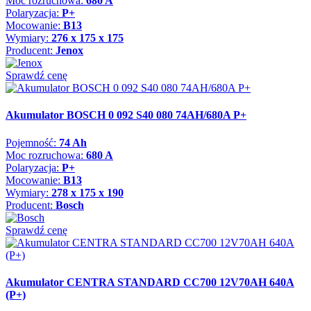
Moc rozruchowa:
680 A
Polaryzacja:
P+
Mocowanie:
B13
Wymiary:
276 x 175 x 175
Producent:
Jenox
Sprawdź cenę
Akumulator BOSCH 0 092 S40 080 74AH/680A P+
Pojemność:
74 Ah
Moc rozruchowa:
680 A
Polaryzacja:
P+
Mocowanie:
B13
Wymiary:
278 x 175 x 190
Producent:
Bosch
Sprawdź cenę
Akumulator CENTRA STANDARD CC700 12V70AH 640A
(P+)