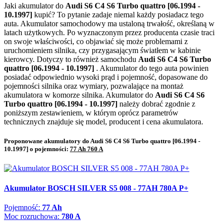
Jaki akumulator do
Audi S6 C4 S6 Turbo quattro [06.1994 -
10.1997]
kupić? To pytanie zadaje niemal każdy posiadacz tego
auta. Akumulator samochodowy ma ustaloną trwałość, określaną w
latach użytkowych. Po wyznaczonym przez producenta czasie traci
on swoje właściwości, co objawiać się może problemami z
uruchomieniem silnika, czy przygasającym światłem w kabinie
kierowcy. Dotyczy to również samochodu
Audi S6 C4 S6 Turbo
quattro [06.1994 - 10.1997]
. Akumulator do tego auta powinien
posiadać odpowiednio wysoki prąd i pojemność, dopasowane do
pojemności silnika oraz wymiary, pozwalające na montaż
akumulatora w komorze silnika. Akumulator do
Audi S6 C4 S6
Turbo quattro [06.1994 - 10.1997]
należy dobrać zgodnie z
poniższym zestawieniem, w którym oprócz parametrów
technicznych znajduje się model, producent i cena akumulatora.
Proponowane akumulatory do Audi S6 C4 S6 Turbo quattro [06.1994 -
10.1997] o pojemności:
77 Ah 760 A
Akumulator BOSCH SILVER S5 008 - 77AH 780A P+
Pojemność:
77 Ah
Moc rozruchowa:
780 A