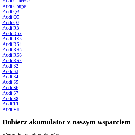
Audi Cabriolet
Audi Coupe
Audi Q3
Audi Q5
Audi Q7
Audi R8
Audi RS2
Audi RS3
Audi RS4
Audi RS5
Audi RS6
Audi RS7
Audi S2
Audi S3
Audi S4
Audi S5
Audi S6
Audi S7
Audi S8
Audi TT
Audi V8
Dobierz
akumulator
z naszym wsparciem
Wyszukiwarka akumulatorów