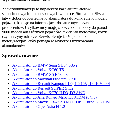
Znajdzakumulator.pl to największa baza akumulatorów
samochodowych i motocyklowych w Polsce. Strona umożliwia
łatwy dobór odpowiedniego akumulatora do konkretnego modelu
pojazdu, bazując na informacjach dostarczanych przez
producentów. Użytkownicy mogą znaleźć akumulatory do ponad
9000 modeli aut i różnych pojazdów, takich jak motocykle, łodzie
czy maszyny rolnicze. Serwis oferuje także poradnik
motoryzacyjny, który pomaga w wyborze i użytkowaniu
akumulatorów.
Sprawdź również
Akumulator do BMW Seria 5 E34 535 i
Akumulator do Volvo XC60 T5
Akumulator do BMW X5 E53 4.8 is
Akumulator do Vauxhall Frontera A 2.0
Akumulator do Renault Kangoo I 1.6, 1.6 16V, 1.6 16V 4×4
Akumulator do Renault SUPER 5 1.2
Akumulator do Volvo XC70 II D3, D3 AWD
Akumulator do Alfa Romeo MiTo 1.3 JTDM (84hp)
Akumulator do Mazda CX-7 2.3 MZR DISI Turbo, 2.3 DISI
Akumulator do Opel Astra H 1.2