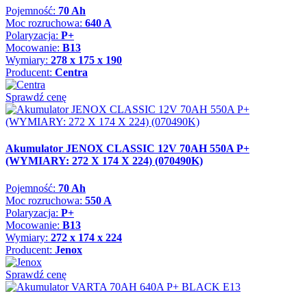
Pojemność:
70 Ah
Moc rozruchowa:
640 A
Polaryzacja:
P+
Mocowanie:
B13
Wymiary:
278 x 175 x 190
Producent:
Centra
Sprawdź cenę
Akumulator JENOX CLASSIC 12V 70AH 550A P+
(WYMIARY: 272 X 174 X 224) (070490K)
Pojemność:
70 Ah
Moc rozruchowa:
550 A
Polaryzacja:
P+
Mocowanie:
B13
Wymiary:
272 x 174 x 224
Producent:
Jenox
Sprawdź cenę