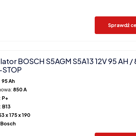
Sprawdź c
ator BOSCH S5AGM S5A13 12V 95 AH / 
-STOP
:
95 Ah
howa:
850 A
:
P+
:
B13
53 x 175 x 190
:
Bosch