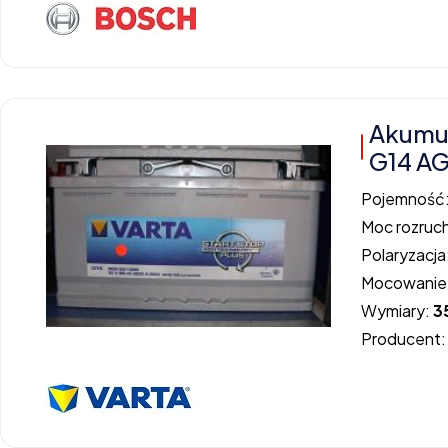
Akumu
G14 A
Pojemność
Moc rozruc
Polaryzacja
Mocowanie
Wymiary:
3
Producent