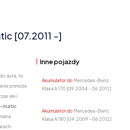
c [07.2011 -]
Inne pojazdy
 do auta, to
Akumulator do
Mercedes-Benz
ienie pomoże
Klasa A 170 [09.2004 - 06.2012]
zas ale i
4-matic
Akumulator do
Mercedes-Benz
miana
Klasa A 180 [04.2009 - 06.2012]
arach.