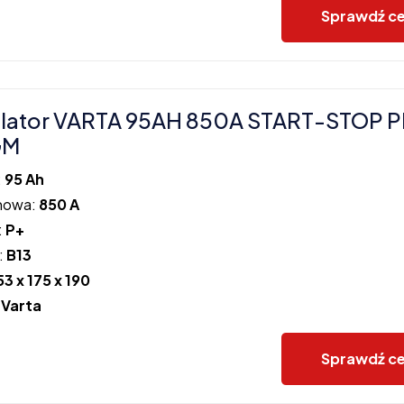
Sprawdź c
lator VARTA 95AH 850A START-STOP 
GM
:
95 Ah
howa:
850 A
:
P+
:
B13
53 x 175 x 190
:
Varta
Sprawdź c