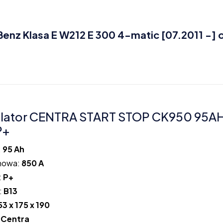
z Klasa E W212 E 300 4-matic [07.2011 -] 
lator CENTRA START STOP CK950 95A
P+
:
95 Ah
howa:
850 A
:
P+
:
B13
53 x 175 x 190
:
Centra