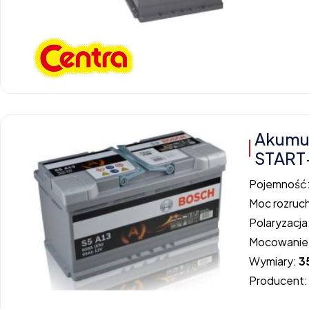
Akumul
START
Pojemność
Moc rozruc
Polaryzacja
Mocowanie
Wymiary:
3
Producent