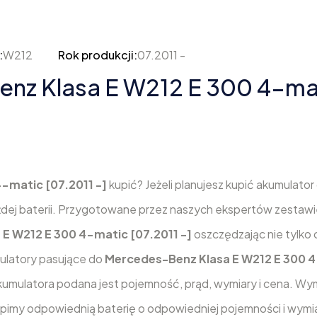
:
W212
Rok produkcji:
07.2011 -
z Klasa E W212 E 300 4-mati
-matic [07.2011 -]
kupić? Jeżeli planujesz kupić akumulator
żdej baterii. Przygotowane przez naszych ekspertów zestaw
E W212 E 300 4-matic [07.2011 -]
oszczędzając nie tylko c
mulatory pasujące do
Mercedes-Benz Klasa E W212 E 300 
kumulatora podana jest pojemność, prąd, wymiary i cena. Wy
kupimy odpowiednią baterię o odpowiedniej pojemności i wymi