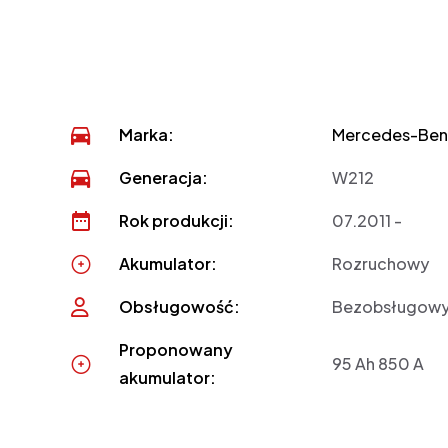
Marka:
Mercedes-Ben
Generacja:
W212
Rok produkcji:
07.2011 -
Akumulator:
Rozruchowy
Obsługowość:
Bezobsługow
Proponowany
95 Ah 850 A
akumulator: