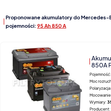
Proponowane akumulatory do Mercedes-Ben
pojemności:
95 Ah 850 A
Akumu
850A 
Pojemność
Moc rozruc
Polaryzacja
Mocowanie
Wymiary:
3
Producent