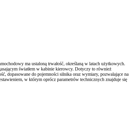
samochodowy ma ustaloną trwałość, określaną w latach użytkowych.
gasającym światłem w kabinie kierowcy. Dotyczy to również
ość, dopasowane do pojemności silnika oraz wymiary, pozwalające na
estawieniem, w którym oprócz parametrów technicznych znajduje się