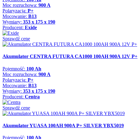
Moc rozruchowa:
900 A
Polaryzacja:
P+
Mocowanie:
B13
Wymiary:
353 x 175 x 190
Producent:
Exide
Sprawdź cenę
Akumulator CENTRA FUTURA CA1000 100AH 900A 12V P+
Pojemność:
100 Ah
Moc rozruchowa:
900 A
Polaryzacja:
P+
Mocowanie:
B13
Wymiary:
353 x 175 x 190
Producent:
Centra
Sprawdź cenę
Akumulator YUASA 100AH 900A P+ SILVER YBX5019
Pojemność:
100 Ah