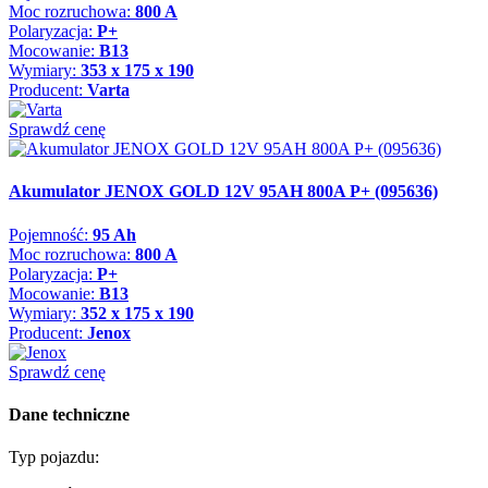
Moc rozruchowa:
800 A
Polaryzacja:
P+
Mocowanie:
B13
Wymiary:
353 x 175 x 190
Producent:
Varta
Sprawdź cenę
Akumulator JENOX GOLD 12V 95AH 800A P+ (095636)
Pojemność:
95 Ah
Moc rozruchowa:
800 A
Polaryzacja:
P+
Mocowanie:
B13
Wymiary:
352 x 175 x 190
Producent:
Jenox
Sprawdź cenę
Dane techniczne
Typ pojazdu: