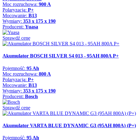
Moc rozruchowa:
900 A
Polaryzacja:
P+
Mocowanie:
B13
Wymiary:
353 x 175 x 190
Producent:
Yuasa
Sprawdź cenę
Akumulator BOSCH SILVER S4 013 - 95AH 800A P+
Pojemność:
95 Ah
Moc rozruchowa:
800 A
Polaryzacja:
P+
Mocowanie:
B13
Wymiary:
353 x 175 x 190
Producent:
Bosch
Sprawdź cenę
Akumulator VARTA BLUE DYNAMIC G3 (95AH 800A) (P+)
Pojemność:
95 Ah