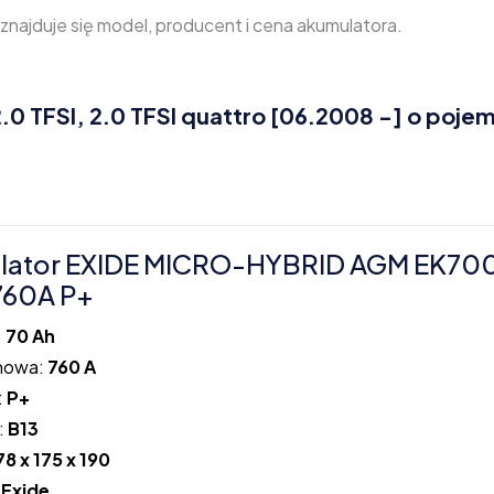
najduje się model, producent i cena akumulatora.
0 TFSI, 2.0 TFSI quattro [06.2008 -] o poje
lator EXIDE MICRO-HYBRID AGM EK70
760A P+
:
70 Ah
howa:
760 A
:
P+
:
B13
78 x 175 x 190
:
Exide