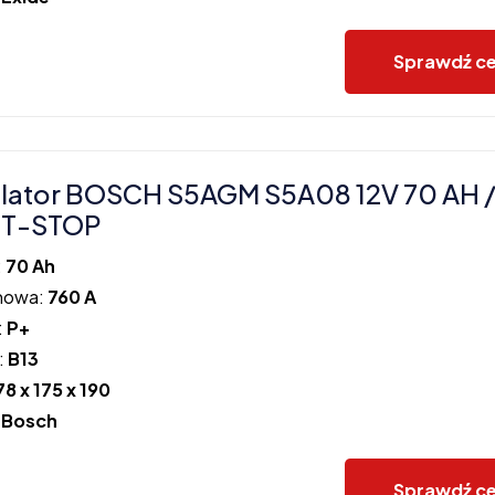
Sprawdź c
ator BOSCH S5AGM S5A08 12V 70 AH /
RT-STOP
:
70 Ah
howa:
760 A
:
P+
:
B13
78 x 175 x 190
:
Bosch
Sprawdź c