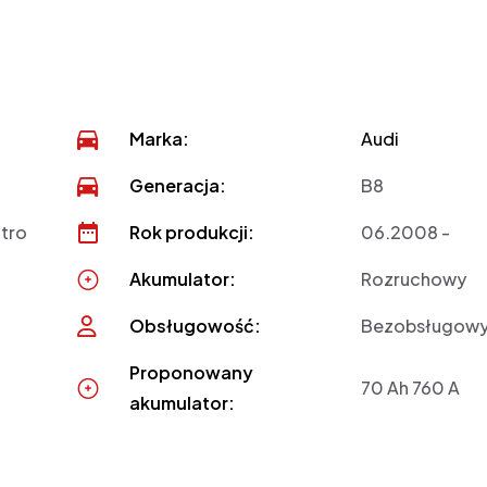
Marka:
Audi
Generacja:
B8
ttro
Rok produkcji:
06.2008 -
Akumulator:
Rozruchowy
Obsługowość:
Bezobsługow
Proponowany
70 Ah 760 A
akumulator: