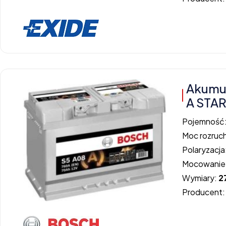
Akumul
A STA
Pojemność
Moc rozruc
Polaryzacja
Mocowanie
Wymiary:
2
Producent