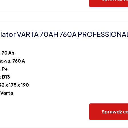
lator VARTA 70AH 760A PROFESSIONA
:
70 Ah
howa:
760 A
:
P+
:
B13
42 x 175 x 190
:
Varta
Sprawdź c