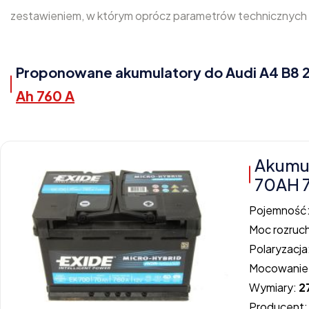
zestawieniem, w którym oprócz parametrów technicznych z
Proponowane akumulatory do Audi A4 B8 2.
Ah 760 A
Akumu
70AH 
Pojemność
Moc rozruc
Polaryzacja
Mocowanie
Wymiary:
2
Producent