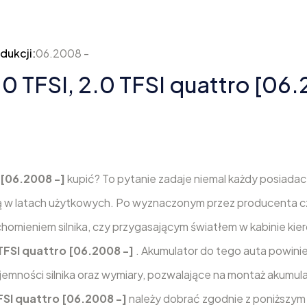
dukcji:
06.2008 -
0 TFSI, 2.0 TFSI quattro [06.
o [06.2008 -]
kupić? To pytanie zadaje niemal każdy posiadac
 w latach użytkowych. Po wyznaczonym przez producenta cza
homieniem silnika, czy przygasającym światłem w kabinie kie
 TFSI quattro [06.2008 -]
. Akumulator do tego auta powini
mności silnika oraz wymiary, pozwalające na montaż akumul
TFSI quattro [06.2008 -]
należy dobrać zgodnie z poniższym