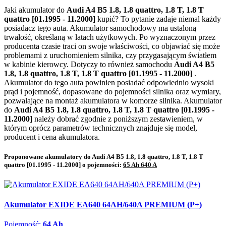
Jaki akumulator do
Audi A4 B5 1.8, 1.8 quattro, 1.8 T, 1.8 T
quattro [01.1995 - 11.2000]
kupić? To pytanie zadaje niemal każdy
posiadacz tego auta. Akumulator samochodowy ma ustaloną
trwałość, określaną w latach użytkowych. Po wyznaczonym przez
producenta czasie traci on swoje właściwości, co objawiać się może
problemami z uruchomieniem silnika, czy przygasającym światłem
w kabinie kierowcy. Dotyczy to również samochodu
Audi A4 B5
1.8, 1.8 quattro, 1.8 T, 1.8 T quattro [01.1995 - 11.2000]
.
Akumulator do tego auta powinien posiadać odpowiednio wysoki
prąd i pojemność, dopasowane do pojemności silnika oraz wymiary,
pozwalające na montaż akumulatora w komorze silnika. Akumulator
do
Audi A4 B5 1.8, 1.8 quattro, 1.8 T, 1.8 T quattro [01.1995 -
11.2000]
należy dobrać zgodnie z poniższym zestawieniem, w
którym oprócz parametrów technicznych znajduje się model,
producent i cena akumulatora.
Proponowane akumulatory do Audi A4 B5 1.8, 1.8 quattro, 1.8 T, 1.8 T
quattro [01.1995 - 11.2000] o pojemności:
65 Ah 640 A
Akumulator EXIDE EA640 64AH/640A PREMIUM (P+)
Pojemność:
64 Ah