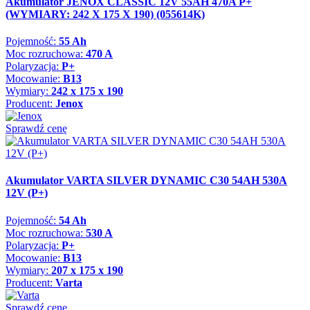
Akumulator JENOX CLASSIC 12V 55AH 470A P+
(WYMIARY: 242 X 175 X 190) (055614K)
Pojemność:
55 Ah
Moc rozruchowa:
470 A
Polaryzacja:
P+
Mocowanie:
B13
Wymiary:
242 x 175 x 190
Producent:
Jenox
Sprawdź cenę
Akumulator VARTA SILVER DYNAMIC C30 54AH 530A
12V (P+)
Pojemność:
54 Ah
Moc rozruchowa:
530 A
Polaryzacja:
P+
Mocowanie:
B13
Wymiary:
207 x 175 x 190
Producent:
Varta
Sprawdź cenę