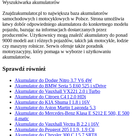
Wyszukiwarka akumulatorów
Znajdzakumulator.pl to największa baza akumulatorów
samochodowych i motocyklowych w Polsce. Strona umożliwia
łatwy dobór odpowiedniego akumulatora do konkretnego modelu
pojazdu, bazując na informacjach dostarczanych przez
producentów. Użytkownicy mogą znaleźć akumulatory do ponad
9000 modeli aut i różnych pojazdów, takich jak motocykle, łodzie
czy maszyny rolnicze. Serwis oferuje także poradnik
motoryzacyjny, który pomaga w wyborze i użytkowaniu
akumulatorów.
Sprawdź również
Akumulator do Dodge Nitro 3.7 V6 4W
Akumulator do BMW Seria 5 E60 525 i xDrive
Akumulator do Vauxhall VX221 2.0 i Turbo
Akumulator do Citroen C4 I 2.0 HDi
Akumulator do KIA Shuma I 1.8 i 16V
Akumulator do Aston Martin Lagonda 5.3
Akumulator do Mercedes-Benz Klasa E S212 E 500, E 500
4-matic
Akumulator do Vauxhall Vectra B 2.2 i 16V
Akumulator do Peugeot 205 I 1.9, 1.9 Cti
Akumulator do Chrysler 300 C I 5.7 SRT8