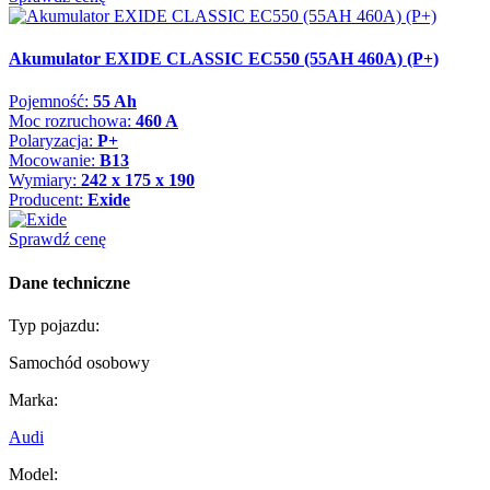
Akumulator EXIDE CLASSIC EC550 (55AH 460A) (P+)
Pojemność:
55 Ah
Moc rozruchowa:
460 A
Polaryzacja:
P+
Mocowanie:
B13
Wymiary:
242 x 175 x 190
Producent:
Exide
Sprawdź cenę
Dane techniczne
Typ pojazdu:
Samochód osobowy
Marka:
Audi
Model: