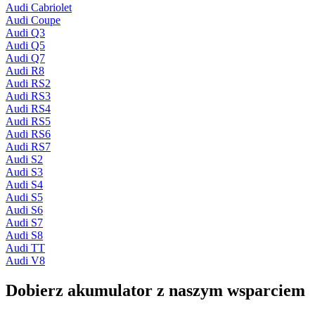
Audi Cabriolet
Audi Coupe
Audi Q3
Audi Q5
Audi Q7
Audi R8
Audi RS2
Audi RS3
Audi RS4
Audi RS5
Audi RS6
Audi RS7
Audi S2
Audi S3
Audi S4
Audi S5
Audi S6
Audi S7
Audi S8
Audi TT
Audi V8
Dobierz
akumulator
z naszym wsparciem