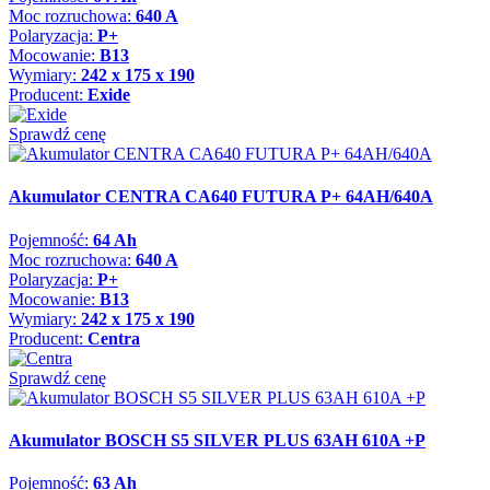
Moc rozruchowa:
640 A
Polaryzacja:
P+
Mocowanie:
B13
Wymiary:
242 x 175 x 190
Producent:
Exide
Sprawdź cenę
Akumulator CENTRA CA640 FUTURA P+ 64AH/640A
Pojemność:
64 Ah
Moc rozruchowa:
640 A
Polaryzacja:
P+
Mocowanie:
B13
Wymiary:
242 x 175 x 190
Producent:
Centra
Sprawdź cenę
Akumulator BOSCH S5 SILVER PLUS 63AH 610A +P
Pojemność:
63 Ah