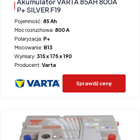
Akumulator VARTA 85AH 800A
P+ SILVER F19
Pojemność:
85 Ah
Moc rozruchowa:
800 A
Polaryzacja:
P+
Mocowanie:
B13
Wymiary:
315 x 175 x 190
Producent:
Varta
Sprawdź cenę