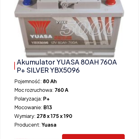
Akumulator YUASA 80AH 760A
P+ SILVER YBX5096
Pojemność:
80 Ah
Moc rozruchowa:
760 A
Polaryzacja:
P+
Mocowanie:
B13
Wymiary:
278 x 175 x 190
Producent:
Yuasa