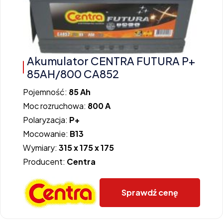
Akumulator CENTRA FUTURA P+
85AH/800 CA852
Pojemność:
85 Ah
Moc rozruchowa:
800 A
Polaryzacja:
P+
Mocowanie:
B13
Wymiary:
315 x 175 x 175
Producent:
Centra
Sprawdź cenę