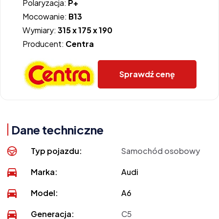
Polaryzacja:
P+
Mocowanie:
B13
Wymiary:
315 x 175 x 190
Producent:
Centra
Sprawdź cenę
Dane techniczne
Typ pojazdu:
Samochód osobowy
Marka:
Audi
Model:
A6
Generacja:
C5