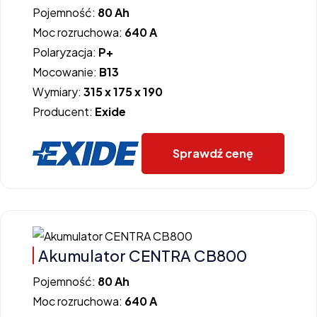
Pojemność:
80 Ah
Moc rozruchowa:
640 A
Polaryzacja:
P+
Mocowanie:
B13
Wymiary:
315 x 175 x 190
Producent:
Exide
Sprawdź cenę
Akumulator CENTRA CB800
Pojemność:
80 Ah
Moc rozruchowa:
640 A