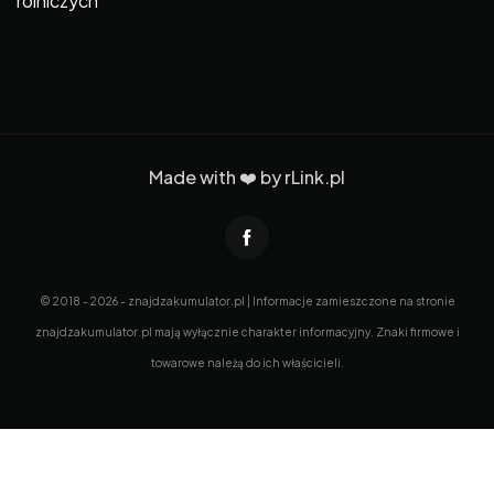
rolniczych
Made with ❤️ by
rLink.pl
© 2018 - 2026 - znajdzakumulator.pl | Informacje zamieszczone na stronie
znajdzakumulator.pl mają wyłącznie charakter informacyjny. Znaki firmowe i
towarowe należą do ich właścicieli.