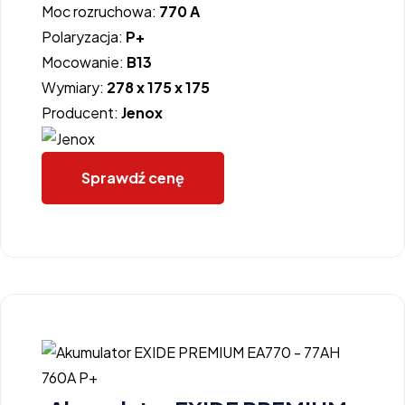
Moc rozruchowa:
770 A
Polaryzacja:
P+
Mocowanie:
B13
Wymiary:
278 x 175 x 175
Producent:
Jenox
Sprawdź cenę