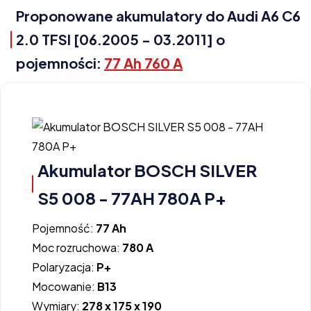
Proponowane akumulatory do Audi A6 C6
2.0 TFSI [06.2005 - 03.2011] o
pojemności:
77 Ah 760 A
Akumulator BOSCH SILVER
S5 008 - 77AH 780A P+
Pojemność:
77 Ah
Moc rozruchowa:
780 A
Polaryzacja:
P+
Mocowanie:
B13
Wymiary:
278 x 175 x 190