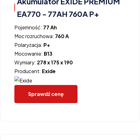
Akumulator EXIDE PREMIUM
EA770 - 77AH 760A P+
Pojemność:
77 Ah
Moc rozruchowa:
760 A
Polaryzacja:
P+
Mocowanie:
B13
Wymiary:
278 x 175 x 190
Producent:
Exide
Sprawdź cenę