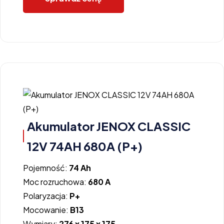
Akumulator JENOX CLASSIC
12V 74AH 680A (P+)
Pojemność:
74 Ah
Moc rozruchowa:
680 A
Polaryzacja:
P+
Mocowanie:
B13
Wymiary:
276 x 175 x 175