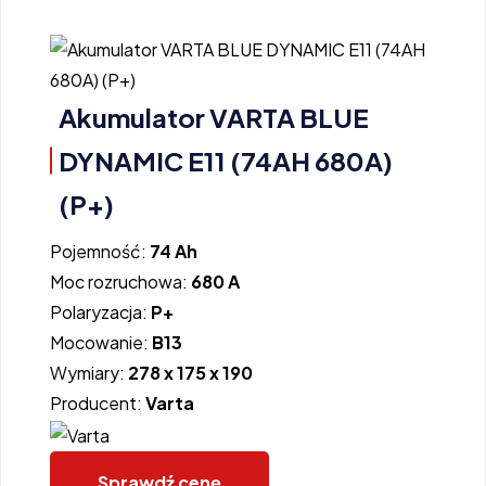
Akumulator VARTA BLUE
DYNAMIC E11 (74AH 680A)
(P+)
Pojemność:
74 Ah
Moc rozruchowa:
680 A
Polaryzacja:
P+
Mocowanie:
B13
Wymiary:
278 x 175 x 190
Producent:
Varta
Sprawdź cenę