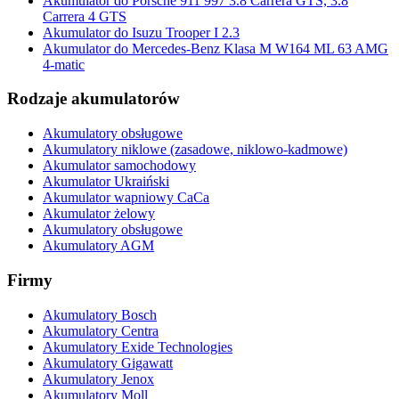
Akumulator do Porsche 911 997 3.8 Carrera GTS, 3.8
Carrera 4 GTS
Akumulator do Isuzu Trooper I 2.3
Akumulator do Mercedes-Benz Klasa M W164 ML 63 AMG
4-matic
Rodzaje akumulatorów
Akumulatory obsługowe
Akumulatory niklowe (zasadowe, niklowo-kadmowe)
Akumulator samochodowy
Akumulator Ukraiński
Akumulator wapniowy CaCa
Akumulator żelowy
Akumulatory obsługowe
Akumulatory AGM
Firmy
Akumulatory Bosch
Akumulatory Centra
Akumulatory Exide Technologies
Akumulatory Gigawatt
Akumulatory Jenox
Akumulatory Moll