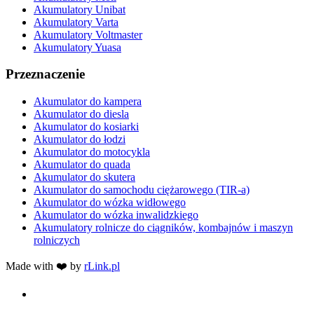
Akumulatory Unibat
Akumulatory Varta
Akumulatory Voltmaster
Akumulatory Yuasa
Przeznaczenie
Akumulator do kampera
Akumulator do diesla
Akumulator do kosiarki
Akumulator do łodzi
Akumulator do motocykla
Akumulator do quada
Akumulator do skutera
Akumulator do samochodu ciężarowego (TIR-a)
Akumulator do wózka widłowego
Akumulator do wózka inwalidzkiego
Akumulatory rolnicze do ciągników, kombajnów i maszyn
rolniczych
Made with ❤️ by
rLink.pl