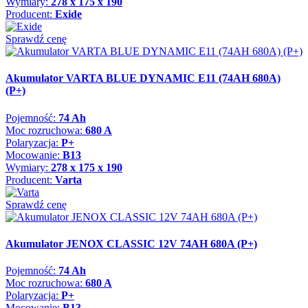
Wymiary:
278 x 175 x 190
Producent:
Exide
Sprawdź cenę
Akumulator VARTA BLUE DYNAMIC E11 (74AH 680A)
(P+)
Pojemność:
74 Ah
Moc rozruchowa:
680 A
Polaryzacja:
P+
Mocowanie:
B13
Wymiary:
278 x 175 x 190
Producent:
Varta
Sprawdź cenę
Akumulator JENOX CLASSIC 12V 74AH 680A (P+)
Pojemność:
74 Ah
Moc rozruchowa:
680 A
Polaryzacja:
P+
Mocowanie:
B13