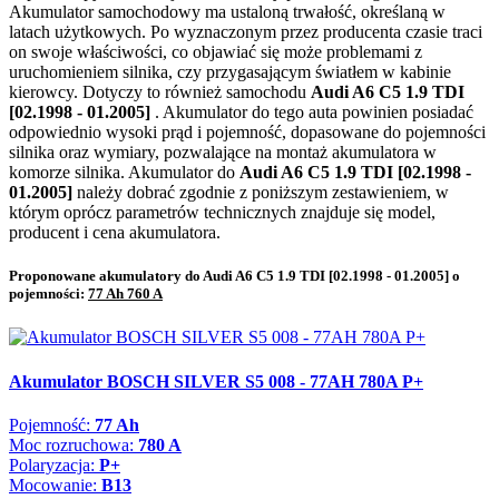
Akumulator samochodowy ma ustaloną trwałość, określaną w
latach użytkowych. Po wyznaczonym przez producenta czasie traci
on swoje właściwości, co objawiać się może problemami z
uruchomieniem silnika, czy przygasającym światłem w kabinie
kierowcy. Dotyczy to również samochodu
Audi A6 C5 1.9 TDI
[02.1998 - 01.2005]
. Akumulator do tego auta powinien posiadać
odpowiednio wysoki prąd i pojemność, dopasowane do pojemności
silnika oraz wymiary, pozwalające na montaż akumulatora w
komorze silnika. Akumulator do
Audi A6 C5 1.9 TDI [02.1998 -
01.2005]
należy dobrać zgodnie z poniższym zestawieniem, w
którym oprócz parametrów technicznych znajduje się model,
producent i cena akumulatora.
Proponowane akumulatory do Audi A6 C5 1.9 TDI [02.1998 - 01.2005] o
pojemności:
77 Ah 760 A
Akumulator BOSCH SILVER S5 008 - 77AH 780A P+
Pojemność:
77 Ah
Moc rozruchowa:
780 A
Polaryzacja:
P+
Mocowanie:
B13