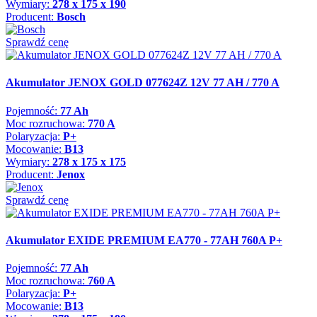
Wymiary:
278 x 175 x 190
Producent:
Bosch
Sprawdź cenę
Akumulator JENOX GOLD 077624Z 12V 77 AH / 770 A
Pojemność:
77 Ah
Moc rozruchowa:
770 A
Polaryzacja:
P+
Mocowanie:
B13
Wymiary:
278 x 175 x 175
Producent:
Jenox
Sprawdź cenę
Akumulator EXIDE PREMIUM EA770 - 77AH 760A P+
Pojemność:
77 Ah
Moc rozruchowa:
760 A
Polaryzacja:
P+
Mocowanie:
B13