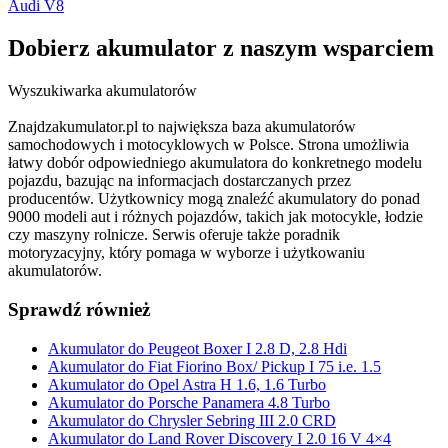
Audi V8
Dobierz
akumulator
z naszym wsparciem
Wyszukiwarka akumulatorów
Znajdzakumulator.pl to największa baza akumulatorów
samochodowych i motocyklowych w Polsce. Strona umożliwia
łatwy dobór odpowiedniego akumulatora do konkretnego modelu
pojazdu, bazując na informacjach dostarczanych przez
producentów. Użytkownicy mogą znaleźć akumulatory do ponad
9000 modeli aut i różnych pojazdów, takich jak motocykle, łodzie
czy maszyny rolnicze. Serwis oferuje także poradnik
motoryzacyjny, który pomaga w wyborze i użytkowaniu
akumulatorów.
Sprawdź również
Akumulator do Peugeot Boxer I 2.8 D, 2.8 Hdi
Akumulator do Fiat Fiorino Box/ Pickup I 75 i.e. 1.5
Akumulator do Opel Astra H 1.6, 1.6 Turbo
Akumulator do Porsche Panamera 4.8 Turbo
Akumulator do Chrysler Sebring III 2.0 CRD
Akumulator do Land Rover Discovery I 2.0 16 V 4×4