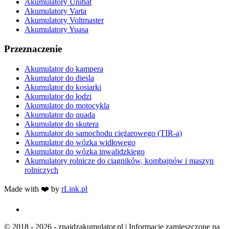
Akumulatory Unibat
Akumulatory Varta
Akumulatory Voltmaster
Akumulatory Yuasa
Przeznaczenie
Akumulator do kampera
Akumulator do diesla
Akumulator do kosiarki
Akumulator do łodzi
Akumulator do motocykla
Akumulator do quada
Akumulator do skutera
Akumulator do samochodu ciężarowego (TIR-a)
Akumulator do wózka widłowego
Akumulator do wózka inwalidzkiego
Akumulatory rolnicze do ciągników, kombajnów i maszyn
rolniczych
Made with ❤️ by
rLink.pl
© 2018 - 2026 - znajdzakumulator.pl | Informacje zamieszczone na