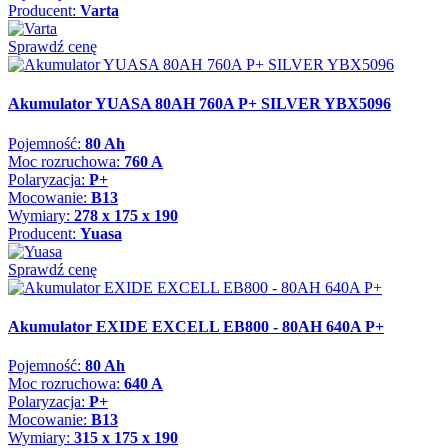
Producent:
Varta
Sprawdź cenę
Akumulator YUASA 80AH 760A P+ SILVER YBX5096
Pojemność:
80 Ah
Moc rozruchowa:
760 A
Polaryzacja:
P+
Mocowanie:
B13
Wymiary:
278 x 175 x 190
Producent:
Yuasa
Sprawdź cenę
Akumulator EXIDE EXCELL EB800 - 80AH 640A P+
Pojemność:
80 Ah
Moc rozruchowa:
640 A
Polaryzacja:
P+
Mocowanie:
B13
Wymiary:
315 x 175 x 190