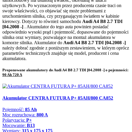
samochodowy ma ustaloną trwałość, określaną w latach
użytkowych. Po wyznaczonym przez producenta czasie traci on
swoje właściwości, co objawiać się może problemami z
uruchomieniem silnika, czy przygasającym światłem w kabinie
kierowcy. Dotyczy to również samochodu
Audi A4 B8 2.7 TDI
[04.2008 -]
. Akumulator do tego auta powinien posiadać
odpowiednio wysoki prąd i pojemność, dopasowane do pojemności
silnika oraz wymiary, pozwalające na montaż akumulatora w
komorze silnika. Akumulator do
Audi A4 B8 2.7 TDI [04.2008 -]
należy dobrać zgodnie z poniższym zestawieniem, w którym oprócz
parametrów technicznych znajduje się model, producent i cena
akumulatora.
Proponowane akumulatory do Audi A4 B8 2.7 TDI [04.2008 -] o pojemności:
90 Ah 720 A
Akumulator CENTRA FUTURA P+ 85AH/800 CA852
Pojemność:
85 Ah
Moc rozruchowa:
800 A
Polaryzacja:
P+
Mocowanie:
B13
Wymiary:
315 x 175 x 175