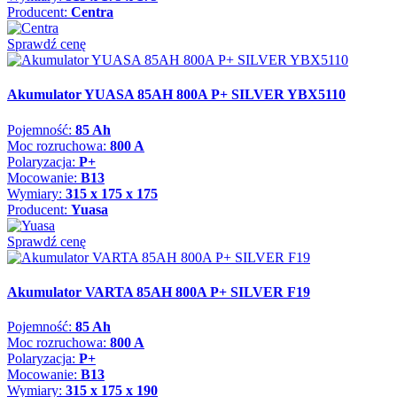
Producent:
Centra
Sprawdź cenę
Akumulator YUASA 85AH 800A P+ SILVER YBX5110
Pojemność:
85 Ah
Moc rozruchowa:
800 A
Polaryzacja:
P+
Mocowanie:
B13
Wymiary:
315 x 175 x 175
Producent:
Yuasa
Sprawdź cenę
Akumulator VARTA 85AH 800A P+ SILVER F19
Pojemność:
85 Ah
Moc rozruchowa:
800 A
Polaryzacja:
P+
Mocowanie:
B13
Wymiary:
315 x 175 x 190