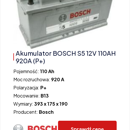
Akumulator BOSCH S5 12V 110AH
920A (P+)
Pojemność:
110 Ah
Moc rozruchowa:
920 A
Polaryzacja:
P+
Mocowanie:
B13
Wymiary:
393 x 175 x 190
Producent:
Bosch
Sprawdź cenę