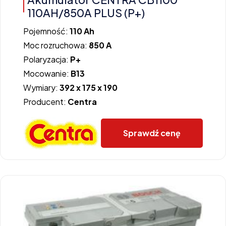
110AH/850A PLUS (P+)
Pojemność:
110 Ah
Moc rozruchowa:
850 A
Polaryzacja:
P+
Mocowanie:
B13
Wymiary:
392 x 175 x 190
Producent:
Centra
Sprawdź cenę