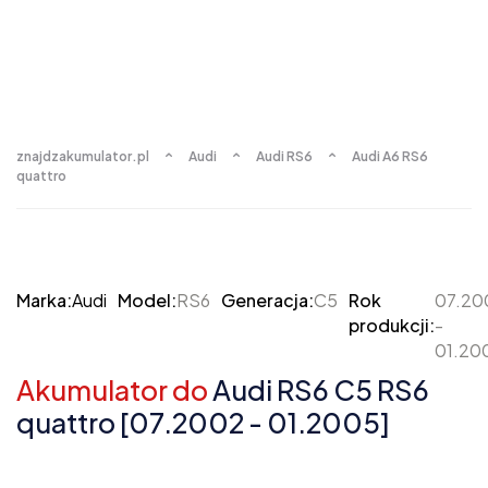
znajdzakumulator.pl
Audi
Audi RS6
Audi A6 RS6
quattro
Marka:
Audi
Model:
RS6
Generacja:
C5
Rok
07.20
produkcji:
-
01.20
Akumulator do
Audi RS6 C5 RS6
quattro [07.2002 - 01.2005]