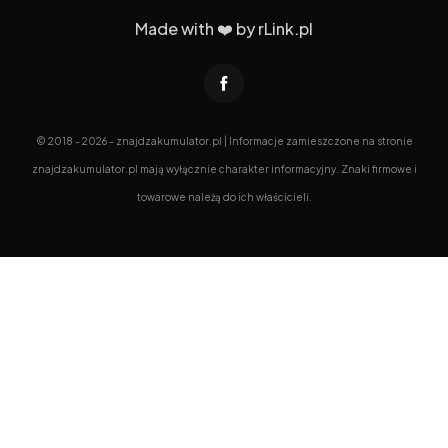
Made with ❤️ by
rLink.pl
© 2018 - 2026 - znajdzakumulator.pl | Informacje zamieszczone na stronie
znajdzakumulator.pl mają wyłącznie charakter informacyjny. Znaki firmowe i
towarowe należą do ich właścicieli.