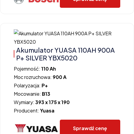
Akumulator YUASA 110AH 900A
P+ SILVER YBX5020
Pojemność:
110 Ah
Moc rozruchowa:
900 A
Polaryzacja:
P+
Mocowanie:
B13
Wymiary:
393 x 175 x 190
Producent:
Yuasa
Sprawdź cenę