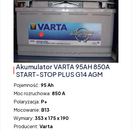
Akumulator VARTA 95AH 850A
START-STOP PLUS G14 AGM
Pojemność:
95 Ah
Moc rozruchowa:
850 A
Polaryzacja:
P+
Mocowanie:
B13
Wymiary:
353 x 175 x 190
Producent:
Varta