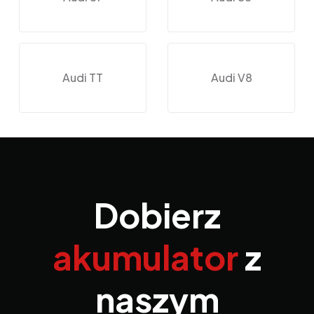
Audi TT
Audi V8
Dobierz
akumulator
z
naszym