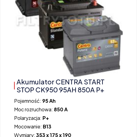
Akumulator CENTRA START
STOP CK950 95AH 850A P+
Pojemność:
95 Ah
Moc rozruchowa:
850 A
Polaryzacja:
P+
Mocowanie:
B13
Wymiary:
353 x 175 x 190