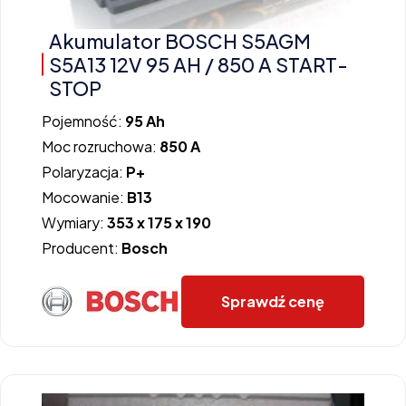
Akumulator BOSCH S5AGM
S5A13 12V 95 AH / 850 A START-
STOP
Pojemność:
95 Ah
Moc rozruchowa:
850 A
Polaryzacja:
P+
Mocowanie:
B13
Wymiary:
353 x 175 x 190
Producent:
Bosch
Sprawdź cenę