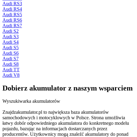
Audi RS3
Audi RS4
Audi RS5
Audi RS6
Audi RS7
Audi S2
Audi S3
Audi S4
Audi S5
Audi S6
Audi S7
Audi S8
Audi TT
Audi V8
Dobierz
akumulator
z naszym wsparciem
Wyszukiwarka akumulatorów
Znajdzakumulator.pl to największa baza akumulatorów
samochodowych i motocyklowych w Polsce. Strona umożliwia
łatwy dobór odpowiedniego akumulatora do konkretnego modelu
pojazdu, bazując na informacjach dostarczanych przez
producentów. Użytkownicy mogą znaleźć akumulatory do ponad