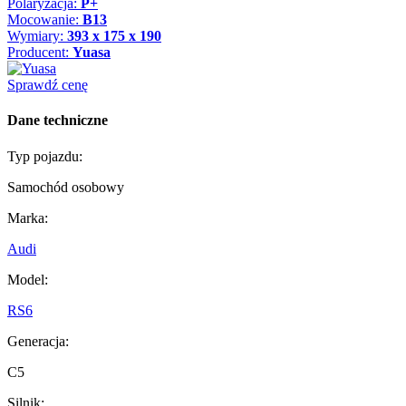
Polaryzacja:
P+
Mocowanie:
B13
Wymiary:
393 x 175 x 190
Producent:
Yuasa
Sprawdź cenę
Dane techniczne
Typ pojazdu:
Samochód osobowy
Marka:
Audi
Model:
RS6
Generacja:
C5
Silnik: