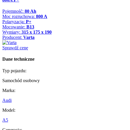
Pojemność:
80 Ah
Moc rozruchowa:
800 A
Polaryzacja:
P+
Mocowanie:
B13
Wymiary:
315 x 175 x 190
Producent:
Varta
Sprawdź cenę
Dane techniczne
Typ pojazdu:
Samochód osobowy
Marka:
Audi
Model:
A5
Generacja: