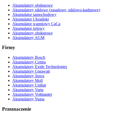
Akumulatory obsługowe
Akumulatory niklowe (zasadowe, niklowo-kadmowe)
Akumulator samochodowy
Akumulator Ukraiński
Akumulator wapniowy CaCa
Akumulator żelowy
Akumulatory obsługowe
Akumulatory AGM
Firmy
Akumulatory Bosch
Akumulatory Centra
Akumulatory Exide Technologies
Akumulatory Gigawatt
Akumulatory Jenox
Akumulatory Moll
Akumulatory Unibat
Akumulatory Varta
Akumulatory Voltmaster
Akumulatory Yuasa
Przeznaczenie