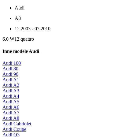
Audi
A8
12.2003 - 07.2010
6.0 W12 quattro
Inne modele Audi
Audi 100
Audi 80
Audi 90
Audi A1
Audi A2
Audi A3
Audi A4
Audi A5
Audi A6
Audi A7
Audi A8
Audi Cabriolet
Audi Coupe
Audi Q3