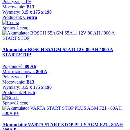
Polaryzacja:
P+
Mocowanie:
B13
Wymiary:
315 x 175 x 190
Producent:
Centra
Sprawdź cenę
Akumulator BOSCH S5AGM S5A11 12V 80 AH / 800 A
START-STOP
Pojemność:
80 Ah
Moc rozruchowa:
800 A
Polaryzacja:
P+
Mocowanie:
B13
Wymiary:
315 x 175 x 190
Producent:
Bosch
Sprawdź cenę
Akumulator VARTA START STOP PLUS AGM F21 - 80AH
800A P+