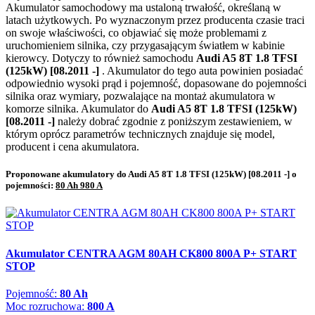
Akumulator samochodowy ma ustaloną trwałość, określaną w
latach użytkowych. Po wyznaczonym przez producenta czasie traci
on swoje właściwości, co objawiać się może problemami z
uruchomieniem silnika, czy przygasającym światłem w kabinie
kierowcy. Dotyczy to również samochodu
Audi A5 8T 1.8 TFSI
(125kW) [08.2011 -]
. Akumulator do tego auta powinien posiadać
odpowiednio wysoki prąd i pojemność, dopasowane do pojemności
silnika oraz wymiary, pozwalające na montaż akumulatora w
komorze silnika. Akumulator do
Audi A5 8T 1.8 TFSI (125kW)
[08.2011 -]
należy dobrać zgodnie z poniższym zestawieniem, w
którym oprócz parametrów technicznych znajduje się model,
producent i cena akumulatora.
Proponowane akumulatory do Audi A5 8T 1.8 TFSI (125kW) [08.2011 -] o
pojemności:
80 Ah 980 A
Akumulator CENTRA AGM 80AH CK800 800A P+ START
STOP
Pojemność:
80 Ah
Moc rozruchowa:
800 A