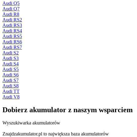
Audi Q5
Audi Q7
Audi R8
Audi RS2
Audi RS3
Audi RS4
Audi RS5
Audi RS6
Audi RS7
Audi S2
Audi S3
Audi S4
Audi S5
Audi S6
Audi S7
Audi S8
Audi TT
Audi V8
Dobierz
akumulator
z naszym wsparciem
Wyszukiwarka akumulatorów
Znajdzakumulator.pl to największa baza akumulatorów