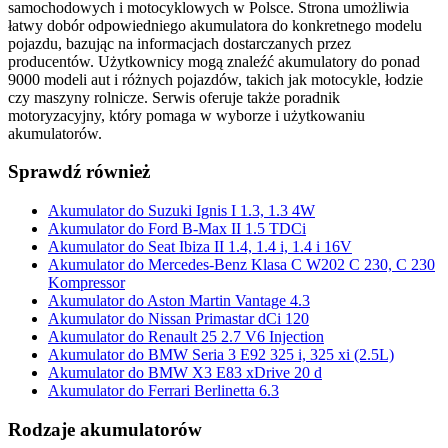
samochodowych i motocyklowych w Polsce. Strona umożliwia
łatwy dobór odpowiedniego akumulatora do konkretnego modelu
pojazdu, bazując na informacjach dostarczanych przez
producentów. Użytkownicy mogą znaleźć akumulatory do ponad
9000 modeli aut i różnych pojazdów, takich jak motocykle, łodzie
czy maszyny rolnicze. Serwis oferuje także poradnik
motoryzacyjny, który pomaga w wyborze i użytkowaniu
akumulatorów.
Sprawdź również
Akumulator do Suzuki Ignis I 1.3, 1.3 4W
Akumulator do Ford B-Max II 1.5 TDCi
Akumulator do Seat Ibiza II 1.4, 1.4 i, 1.4 i 16V
Akumulator do Mercedes-Benz Klasa C W202 C 230, C 230
Kompressor
Akumulator do Aston Martin Vantage 4.3
Akumulator do Nissan Primastar dCi 120
Akumulator do Renault 25 2.7 V6 Injection
Akumulator do BMW Seria 3 E92 325 i, 325 xi (2.5L)
Akumulator do BMW X3 E83 xDrive 20 d
Akumulator do Ferrari Berlinetta 6.3
Rodzaje akumulatorów