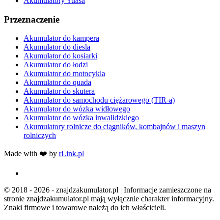
Akumulatory Yuasa
Przeznaczenie
Akumulator do kampera
Akumulator do diesla
Akumulator do kosiarki
Akumulator do łodzi
Akumulator do motocykla
Akumulator do quada
Akumulator do skutera
Akumulator do samochodu ciężarowego (TIR-a)
Akumulator do wózka widłowego
Akumulator do wózka inwalidzkiego
Akumulatory rolnicze do ciągników, kombajnów i maszyn
rolniczych
Made with ❤️ by
rLink.pl
© 2018 - 2026 - znajdzakumulator.pl | Informacje zamieszczone na
stronie znajdzakumulator.pl mają wyłącznie charakter informacyjny.
Znaki firmowe i towarowe należą do ich właścicieli.