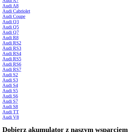
Audi A7
Audi A8
Audi Cabriolet
Audi Coupe
Audi Q3
Audi Q5
Audi Q7
Audi R8
Audi RS2
Audi RS3
Audi RS4
Audi RS5
Audi RS6
Audi RS7
Audi S2
Audi S3
Audi S4
Audi S5
Audi S6
Audi S7
Audi S8
Audi TT
Audi V8
Dobierz
akumulator
z naszym wsparciem