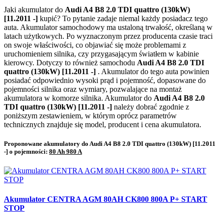
Jaki akumulator do
Audi A4 B8 2.0 TDI quattro (130kW)
[11.2011 -]
kupić? To pytanie zadaje niemal każdy posiadacz tego
auta. Akumulator samochodowy ma ustaloną trwałość, określaną w
latach użytkowych. Po wyznaczonym przez producenta czasie traci
on swoje właściwości, co objawiać się może problemami z
uruchomieniem silnika, czy przygasającym światłem w kabinie
kierowcy. Dotyczy to również samochodu
Audi A4 B8 2.0 TDI
quattro (130kW) [11.2011 -]
. Akumulator do tego auta powinien
posiadać odpowiednio wysoki prąd i pojemność, dopasowane do
pojemności silnika oraz wymiary, pozwalające na montaż
akumulatora w komorze silnika. Akumulator do
Audi A4 B8 2.0
TDI quattro (130kW) [11.2011 -]
należy dobrać zgodnie z
poniższym zestawieniem, w którym oprócz parametrów
technicznych znajduje się model, producent i cena akumulatora.
Proponowane akumulatory do Audi A4 B8 2.0 TDI quattro (130kW) [11.2011
-] o pojemności:
80 Ah 980 A
Akumulator CENTRA AGM 80AH CK800 800A P+ START
STOP