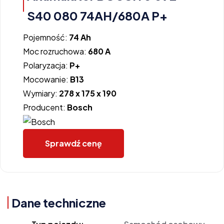
S40 080 74AH/680A P+
Pojemność:
74 Ah
Moc rozruchowa:
680 A
Polaryzacja:
P+
Mocowanie:
B13
Wymiary:
278 x 175 x 190
Producent:
Bosch
Sprawdź cenę
Dane techniczne