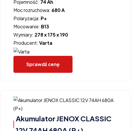
Pojemność:
74 Ah
Moc rozruchowa:
680 A
Polaryzacja:
P+
Mocowanie:
B13
Wymiary:
278 x 175 x 190
Producent:
Varta
Sprawdź cenę
Akumulator JENOX CLASSIC
12V 74AH 680A (P+)