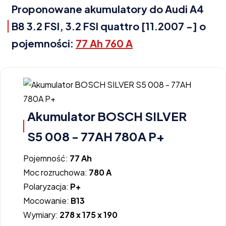
Proponowane akumulatory do Audi A4
B8 3.2 FSI, 3.2 FSI quattro [11.2007 -] o
pojemności:
77 Ah 760 A
Akumulator BOSCH SILVER
S5 008 - 77AH 780A P+
Pojemność:
77 Ah
Moc rozruchowa:
780 A
Polaryzacja:
P+
Mocowanie:
B13
Wymiary:
278 x 175 x 190