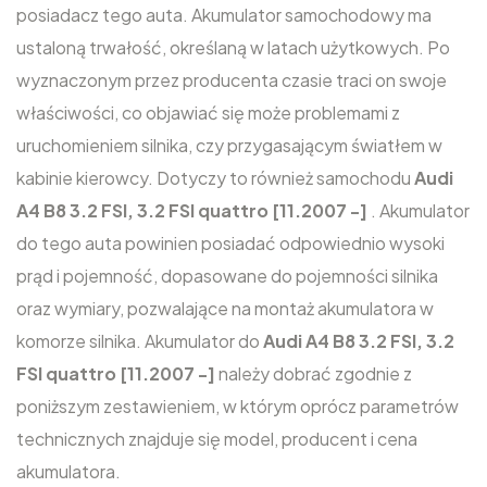
posiadacz tego auta. Akumulator samochodowy ma
ustaloną trwałość, określaną w latach użytkowych. Po
wyznaczonym przez producenta czasie traci on swoje
właściwości, co objawiać się może problemami z
uruchomieniem silnika, czy przygasającym światłem w
kabinie kierowcy. Dotyczy to również samochodu
Audi
A4 B8 3.2 FSI, 3.2 FSI quattro [11.2007 -]
. Akumulator
do tego auta powinien posiadać odpowiednio wysoki
prąd i pojemność, dopasowane do pojemności silnika
oraz wymiary, pozwalające na montaż akumulatora w
komorze silnika. Akumulator do
Audi A4 B8 3.2 FSI, 3.2
FSI quattro [11.2007 -]
należy dobrać zgodnie z
poniższym zestawieniem, w którym oprócz parametrów
technicznych znajduje się model, producent i cena
akumulatora.