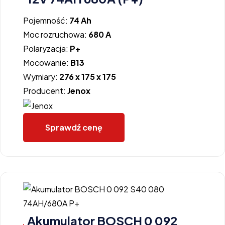
Pojemność:
74 Ah
Moc rozruchowa:
680 A
Polaryzacja:
P+
Mocowanie:
B13
Wymiary:
276 x 175 x 175
Producent:
Jenox
Sprawdź cenę
Akumulator BOSCH 0 092