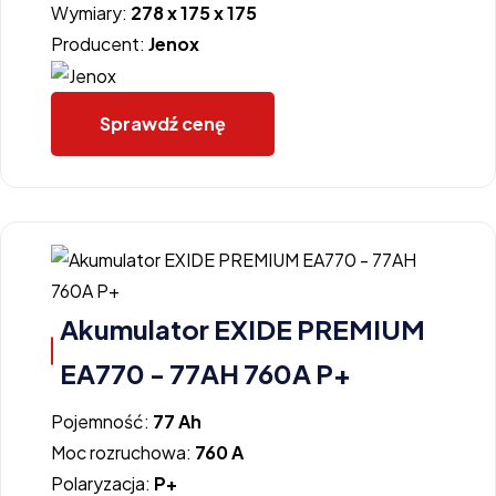
Wymiary:
278 x 175 x 175
Producent:
Jenox
Sprawdź cenę
Akumulator EXIDE PREMIUM
EA770 - 77AH 760A P+
Pojemność:
77 Ah
Moc rozruchowa:
760 A
Polaryzacja:
P+