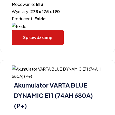
Mocowanie:
B13
Wymiary:
278 x 175 x 190
Producent:
Exide
Sprawdź cenę
Akumulator VARTA BLUE
DYNAMIC E11 (74AH 680A)
(P+)