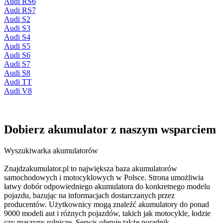
Audi RS6
Audi RS7
Audi S2
Audi S3
Audi S4
Audi S5
Audi S6
Audi S7
Audi S8
Audi TT
Audi V8
Dobierz
akumulator
z naszym wsparciem
Wyszukiwarka akumulatorów
Znajdzakumulator.pl to największa baza akumulatorów
samochodowych i motocyklowych w Polsce. Strona umożliwia
łatwy dobór odpowiedniego akumulatora do konkretnego modelu
pojazdu, bazując na informacjach dostarczanych przez
producentów. Użytkownicy mogą znaleźć akumulatory do ponad
9000 modeli aut i różnych pojazdów, takich jak motocykle, łodzie
czy maszyny rolnicze. Serwis oferuje także poradnik