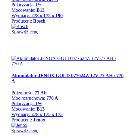
Polaryzacja:
P+
Mocowanie:
B13
Wymiary:
278 x 175 x 190
Producent:
Bosch
Sprawdź cenę
Akumulator JENOX GOLD 077624Z 12V 77 AH / 770
A
Pojemność:
77 Ah
Moc rozruchowa:
770 A
Polaryzacja:
P+
Mocowanie:
B13
Wymiary:
278 x 175 x 175
Producent:
Jenox
Sprawdź cenę