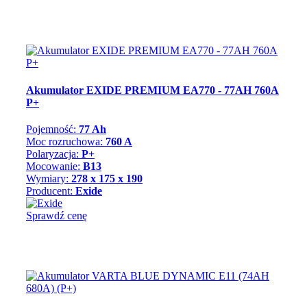
Akumulator EXIDE PREMIUM EA770 - 77AH 760A
P+
Pojemność:
77 Ah
Moc rozruchowa:
760 A
Polaryzacja:
P+
Mocowanie:
B13
Wymiary:
278 x 175 x 190
Producent:
Exide
Sprawdź cenę