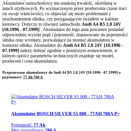
Akumulator samochodowy ma ustaloną trwałość, określaną w
latach użytkowych. Po wyznaczonym przez producenta czasie traci
on swoje właściwości, co objawiać się może problemami z
uruchomieniem silnika, czy przygasającym światłem w kabinie
kierowcy. Dotyczy to również samochodu
Audi A4 B5 2.8 24V
[10.1996 - 07.1999]
. Akumulator do tego auta powinien posiadać
odpowiednio wysoki prąd i pojemność, dopasowane do pojemności
silnika oraz wymiary, pozwalające na montaż akumulatora w
komorze silnika. Akumulator do
Audi A4 B5 2.8 24V [10.1996 -
07.1999]
należy dobrać zgodnie z poniższym zestawieniem, w
którym oprócz parametrów technicznych znajduje się model,
producent i cena akumulatora.
Proponowane akumulatory do Audi A4 B5 2.8 24V [10.1996 - 07.1999] o
pojemności:
77 Ah 760 A
Akumulator BOSCH SILVER S5 008 - 77AH 780A P+
Pojemność:
77 Ah
Moc rozruchowa:
780 A