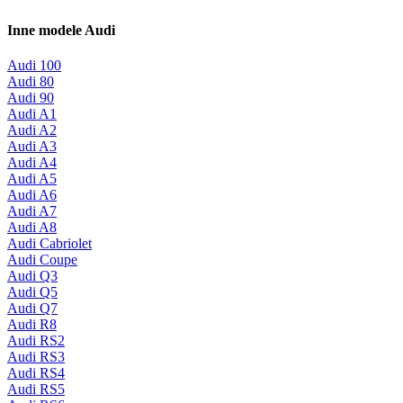
Inne modele Audi
Audi 100
Audi 80
Audi 90
Audi A1
Audi A2
Audi A3
Audi A4
Audi A5
Audi A6
Audi A7
Audi A8
Audi Cabriolet
Audi Coupe
Audi Q3
Audi Q5
Audi Q7
Audi R8
Audi RS2
Audi RS3
Audi RS4
Audi RS5