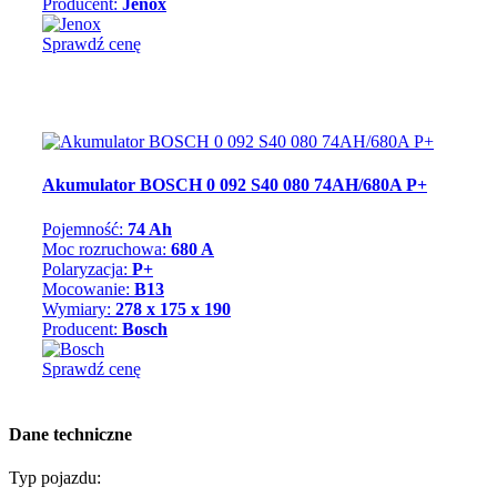
Producent:
Jenox
Sprawdź cenę
Akumulator BOSCH 0 092 S40 080 74AH/680A P+
Pojemność:
74 Ah
Moc rozruchowa:
680 A
Polaryzacja:
P+
Mocowanie:
B13
Wymiary:
278 x 175 x 190
Producent:
Bosch
Sprawdź cenę
Dane techniczne
Typ pojazdu: