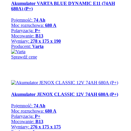
Akumulator VARTA BLUE DYNAMIC E11 (74AH
680A) (P+)
Pojemność:
74 Ah
Moc rozruchowa:
680 A
Polaryzacja:
P+
Mocowanie:
B13
Wymiary:
278 x 175 x 190
Producent:
Varta
Sprawdź cenę
Akumulator JENOX CLASSIC 12V 74AH 680A (P+)
Pojemność:
74 Ah
Moc rozruchowa:
680 A
Polaryzacja:
P+
Mocowanie:
B13
Wymiary:
276 x 175 x 175