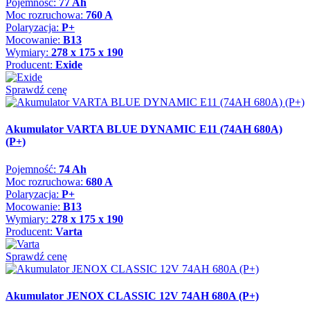
Pojemność:
77 Ah
Moc rozruchowa:
760 A
Polaryzacja:
P+
Mocowanie:
B13
Wymiary:
278 x 175 x 190
Producent:
Exide
Sprawdź cenę
Akumulator VARTA BLUE DYNAMIC E11 (74AH 680A)
(P+)
Pojemność:
74 Ah
Moc rozruchowa:
680 A
Polaryzacja:
P+
Mocowanie:
B13
Wymiary:
278 x 175 x 190
Producent:
Varta
Sprawdź cenę
Akumulator JENOX CLASSIC 12V 74AH 680A (P+)