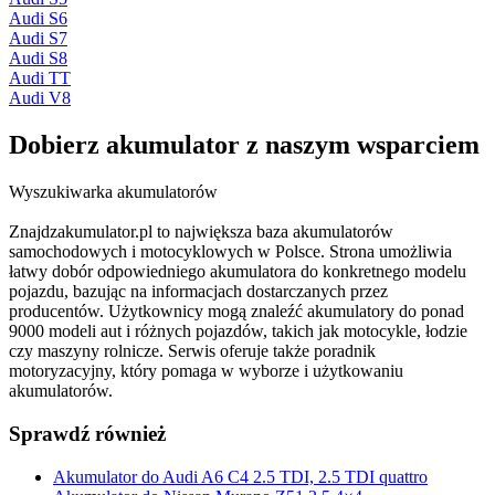
Audi S6
Audi S7
Audi S8
Audi TT
Audi V8
Dobierz
akumulator
z naszym wsparciem
Wyszukiwarka akumulatorów
Znajdzakumulator.pl to największa baza akumulatorów
samochodowych i motocyklowych w Polsce. Strona umożliwia
łatwy dobór odpowiedniego akumulatora do konkretnego modelu
pojazdu, bazując na informacjach dostarczanych przez
producentów. Użytkownicy mogą znaleźć akumulatory do ponad
9000 modeli aut i różnych pojazdów, takich jak motocykle, łodzie
czy maszyny rolnicze. Serwis oferuje także poradnik
motoryzacyjny, który pomaga w wyborze i użytkowaniu
akumulatorów.
Sprawdź również
Akumulator do Audi A6 C4 2.5 TDI, 2.5 TDI quattro