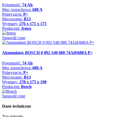
Pojemność:
74 Ah
Moc rozruchowa:
680 A
Polaryzacja:
P+
Mocowanie:
B13
Wymiary:
276 x 175 x 175
Producent:
Jenox
Sprawdź cenę
Akumulator BOSCH 0 092 S40 080 74AH/680A P+
Pojemność:
74 Ah
Moc rozruchowa:
680 A
Polaryzacja:
P+
Mocowanie:
B13
Wymiary:
278 x 175 x 190
Producent:
Bosch
Sprawdź cenę
Dane techniczne
Typ pojazdu: