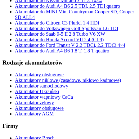
Akumulator do Nissan Murano Z51 2.5 4×4
Akumulator do Audi A4 B6 2.5 TDI, 2.5 TDI quattro
Akumulator do MINI Mini Countryman Cooper SD, Cooper
SD ALL4
Akumulator do Citroen C3 Pluriel 1.4 HDi
Akumulator do Volkswagen Golf Sportsvan 1.6 TDI
Akumulator do Saab 9-5 II 2.8 Turbo V6 XW
Akumulator do Honda Accord VII 2.4 (CL9)
Akumulator do Ford Transit V 2.2 TDCi, 2.2 TDCi 4×4
Akumulator do Audi A4 B6 1.8 T, 1.8 T quattro
Rodzaje akumulatorów
Akumulatory obsługowe
Akumulatory niklowe (zasadowe, niklowo-kadmowe)
Akumulator samochodowy
Akumulator Ukraiński
Akumulator wapniowy CaCa
Akumulator żelowy
Akumulatory obsługowe
Akumulatory AGM
Firmy
Akumulatory Bosch