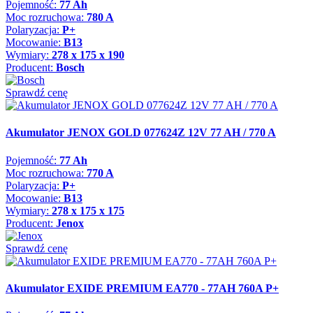
Pojemność:
77 Ah
Moc rozruchowa:
780 A
Polaryzacja:
P+
Mocowanie:
B13
Wymiary:
278 x 175 x 190
Producent:
Bosch
Sprawdź cenę
Akumulator JENOX GOLD 077624Z 12V 77 AH / 770 A
Pojemność:
77 Ah
Moc rozruchowa:
770 A
Polaryzacja:
P+
Mocowanie:
B13
Wymiary:
278 x 175 x 175
Producent:
Jenox
Sprawdź cenę
Akumulator EXIDE PREMIUM EA770 - 77AH 760A P+