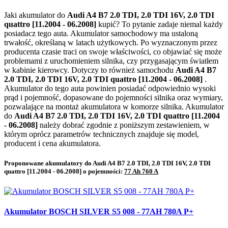
Jaki akumulator do
Audi A4 B7 2.0 TDI, 2.0 TDI 16V, 2.0 TDI
quattro [11.2004 - 06.2008]
kupić? To pytanie zadaje niemal każdy
posiadacz tego auta. Akumulator samochodowy ma ustaloną
trwałość, określaną w latach użytkowych. Po wyznaczonym przez
producenta czasie traci on swoje właściwości, co objawiać się może
problemami z uruchomieniem silnika, czy przygasającym światłem
w kabinie kierowcy. Dotyczy to również samochodu
Audi A4 B7
2.0 TDI, 2.0 TDI 16V, 2.0 TDI quattro [11.2004 - 06.2008]
.
Akumulator do tego auta powinien posiadać odpowiednio wysoki
prąd i pojemność, dopasowane do pojemności silnika oraz wymiary,
pozwalające na montaż akumulatora w komorze silnika. Akumulator
do
Audi A4 B7 2.0 TDI, 2.0 TDI 16V, 2.0 TDI quattro [11.2004
- 06.2008]
należy dobrać zgodnie z poniższym zestawieniem, w
którym oprócz parametrów technicznych znajduje się model,
producent i cena akumulatora.
Proponowane akumulatory do Audi A4 B7 2.0 TDI, 2.0 TDI 16V, 2.0 TDI
quattro [11.2004 - 06.2008] o pojemności:
77 Ah 760 A
Akumulator BOSCH SILVER S5 008 - 77AH 780A P+