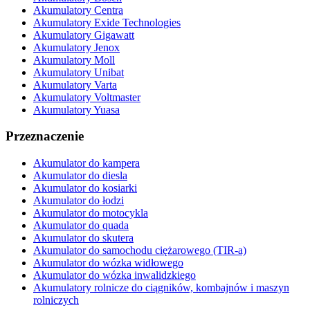
Akumulatory Centra
Akumulatory Exide Technologies
Akumulatory Gigawatt
Akumulatory Jenox
Akumulatory Moll
Akumulatory Unibat
Akumulatory Varta
Akumulatory Voltmaster
Akumulatory Yuasa
Przeznaczenie
Akumulator do kampera
Akumulator do diesla
Akumulator do kosiarki
Akumulator do łodzi
Akumulator do motocykla
Akumulator do quada
Akumulator do skutera
Akumulator do samochodu ciężarowego (TIR-a)
Akumulator do wózka widłowego
Akumulator do wózka inwalidzkiego
Akumulatory rolnicze do ciągników, kombajnów i maszyn
rolniczych