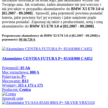
niezbędne informacje na temat tego, jaki akumulator wybrać dla
Twojego auta. Jak wiadomo, żaden akumulator nie jest wieczny i
tak jest także w przypadku akumulatorów do
BMW X5 E70 3.0 si
[02.2007 - 09.2008]
. Sprawdź, jaką pojemność powinna posiadać
bateria, jakie powinny być jej wymiary i jakie natężenie prądu
powinna posiadać. Zapoznaj się także z producentami, serią i ceną
akumulatorów do
BMW X5 E70 3.0 si [02.2007 - 09.2008]
.
Proponowane akumulatory do BMW X5 E70 3.0 si [02.2007 - 09.2008] o
pojemności:
90 Ah 720 A
Akumulator CENTRA FUTURA P+ 85AH/800 CA852
Pojemność:
85 Ah
Moc rozruchowa:
800 A
Polaryzacja:
P+
Mocowanie:
B13
Wymiary:
315 x 175 x 175
Producent:
Centra
Sprawdź cenę