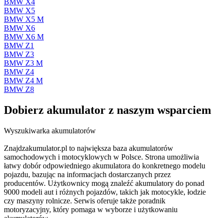
BMW X4
BMW X5
BMW X5 M
BMW X6
BMW X6 M
BMW Z1
BMW Z3
BMW Z3 M
BMW Z4
BMW Z4 M
BMW Z8
Dobierz
akumulator
z naszym wsparciem
Wyszukiwarka akumulatorów
Znajdzakumulator.pl to największa baza akumulatorów
samochodowych i motocyklowych w Polsce. Strona umożliwia
łatwy dobór odpowiedniego akumulatora do konkretnego modelu
pojazdu, bazując na informacjach dostarczanych przez
producentów. Użytkownicy mogą znaleźć akumulatory do ponad
9000 modeli aut i różnych pojazdów, takich jak motocykle, łodzie
czy maszyny rolnicze. Serwis oferuje także poradnik
motoryzacyjny, który pomaga w wyborze i użytkowaniu