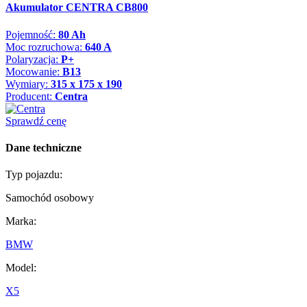
Akumulator CENTRA CB800
Pojemność:
80 Ah
Moc rozruchowa:
640 A
Polaryzacja:
P+
Mocowanie:
B13
Wymiary:
315 x 175 x 190
Producent:
Centra
Sprawdź cenę
Dane techniczne
Typ pojazdu:
Samochód osobowy
Marka:
BMW
Model:
X5