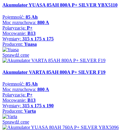
Akumulator YUASA 85AH 800A P+ SILVER YBX5110
Pojemność:
85 Ah
Moc rozruchowa:
800 A
Polaryzacja:
P+
Mocowanie:
B13
Wymiary:
315 x 175 x 175
Producent:
Yuasa
Sprawdź cenę
Akumulator VARTA 85AH 800A P+ SILVER F19
Pojemność:
85 Ah
Moc rozruchowa:
800 A
Polaryzacja:
P+
Mocowanie:
B13
Wymiary:
315 x 175 x 190
Producent:
Varta
Sprawdź cenę