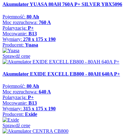
Akumulator YUASA 80AH 760A P+ SILVER YBX5096
Pojemność:
80 Ah
Moc rozruchowa:
760 A
Polaryzacja:
P+
Mocowanie:
B13
Wymiary:
278 x 175 x 190
Producent:
Yuasa
Sprawdź cenę
Akumulator EXIDE EXCELL EB800 - 80AH 640A P+
Pojemność:
80 Ah
Moc rozruchowa:
640 A
Polaryzacja:
P+
Mocowanie:
B13
Wymiary:
315 x 175 x 190
Producent:
Exide
Sprawdź cenę