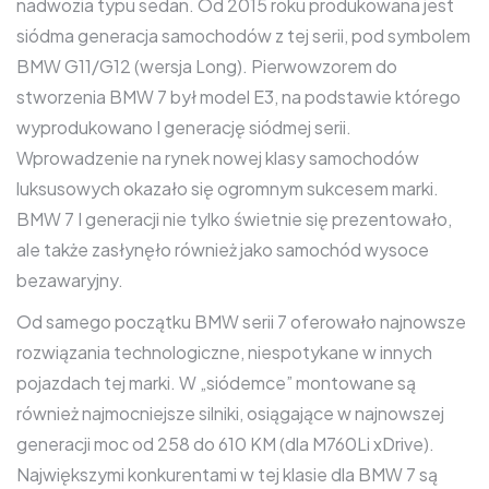
nadwozia typu sedan. Od 2015 roku produkowana jest
siódma generacja samochodów z tej serii, pod symbolem
BMW G11/G12 (wersja Long). Pierwowzorem do
stworzenia BMW 7 był model E3, na podstawie którego
wyprodukowano I generację siódmej serii.
Wprowadzenie na rynek nowej klasy samochodów
luksusowych okazało się ogromnym sukcesem marki.
BMW 7 I generacji nie tylko świetnie się prezentowało,
ale także zasłynęło również jako samochód wysoce
bezawaryjny.
Od samego początku BMW serii 7 oferowało najnowsze
rozwiązania technologiczne, niespotykane w innych
pojazdach tej marki. W „siódemce” montowane są
również najmocniejsze silniki, osiągające w najnowszej
generacji moc od 258 do 610 KM (dla M760Li xDrive).
Największymi konkurentami w tej klasie dla BMW 7 są