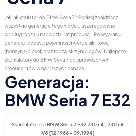
Jaki akumulator do BMW Seria 7? Poniżej znajdziesz
wszystkie generacje tego modelu uszeregowane
według rodzaju nadwozia i lat produkcji. Po wybraniu
generacji, dopasuj pojemności wersję silnikową
(benzyna/diesel) oraz rodzaj skrzyni biegów. Najlepsze
akumulatory do BMW Seria 7 od sprawdzonych
producentów w najniższych cenach.
Generacja:
BMW Seria 7 E32
Akumulator do
BMW Seria 7 E32 730 i,iL, 730 i,iL
V8 [12.1986 - 09.1994]