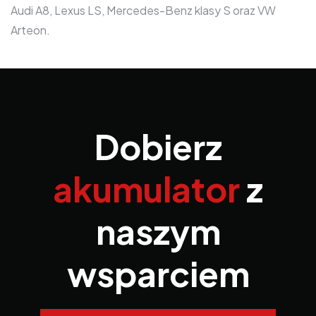
Audi A8, Lexus LS, Mercedes-Benz klasy S oraz VW
Arteon.
Dobierz
akumulator
z
naszym
wsparciem