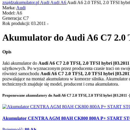
znajdzakumulator.pl
Audi
Audi A6
Audi A6 2.0 TFSI, 2.0 TFSI hybr
Marka:
Audi
Model:
A6
Generacja:
C7
Rok produkcji:
03.2011 -
Akumulator do
Audi A6 C7 2.0 T
Opis
Jaki akumulator do
Audi A6 C7 2.0 TFSI, 2.0 TFSI hybri [03.2011
użytkowych. Po wyznaczonym przez producenta czasie traci on swoje
również samochodu
Audi A6 C7 2.0 TFSI, 2.0 TFSI hybri [03.201
pozwalające na montaż akumulatora w komorze silnika. Akumulator
technicznych znajduje się model, producent i cena akumulatora.
Proponowane akumulatory do Audi A6 C7 2.0 TFSI, 2.0 TFSI hybri [03.2011 -
Akumulator CENTRA AGM 80AH CK800 800A P+ START S
Pojemność:
80 Ah