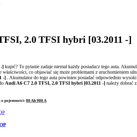
i
FSI, 2.0 TFSI hybri [03.2011 -]
 -]
kupić? To pytanie zadaje niemal każdy posiadacz tego auta. Akumu
 właściwości, co objawiać się może problemami z uruchomieniem siln
1 -]
. Akumulator do tego auta powinien posiadać odpowiednio wysoki
 do
Audi A6 C7 2.0 TFSI, 2.0 TFSI hybri [03.2011 -]
należy dobrać 
] o pojemności:
80 Ah 980 A
TOP