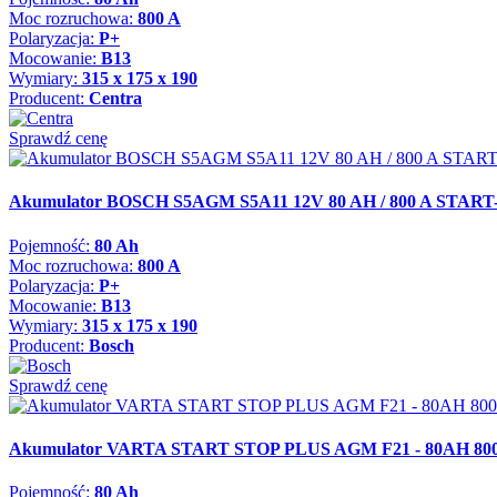
Moc rozruchowa:
800 A
Polaryzacja:
P+
Mocowanie:
B13
Wymiary:
315 x 175 x 190
Producent:
Centra
Sprawdź cenę
Akumulator BOSCH S5AGM S5A11 12V 80 AH / 800 A STAR
Pojemność:
80 Ah
Moc rozruchowa:
800 A
Polaryzacja:
P+
Mocowanie:
B13
Wymiary:
315 x 175 x 190
Producent:
Bosch
Sprawdź cenę
Akumulator VARTA START STOP PLUS AGM F21 - 80AH 80
Pojemność:
80 Ah