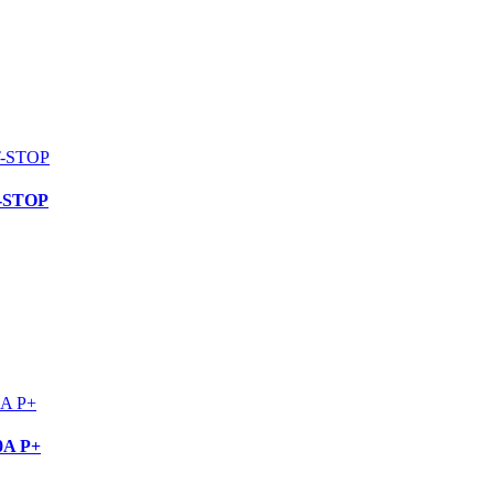
T-STOP
0A P+