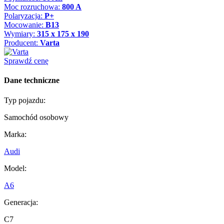
Moc rozruchowa:
800 A
Polaryzacja:
P+
Mocowanie:
B13
Wymiary:
315 x 175 x 190
Producent:
Varta
Sprawdź cenę
Dane techniczne
Typ pojazdu:
Samochód osobowy
Marka:
Audi
Model:
A6
Generacja:
C7