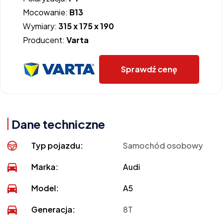
Mocowanie:
B13
Wymiary:
315 x 175 x 190
Producent:
Varta
Sprawdź cenę
Dane techniczne
Typ pojazdu:
Samochód osobowy
Marka:
Audi
Model:
A5
Generacja:
8T