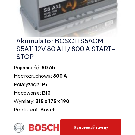
Akumulator BOSCH S5AGM
S5A11 12V 80 AH / 800 A START-
STOP
Pojemność:
80 Ah
Moc rozruchowa:
800 A
Polaryzacja:
P+
Mocowanie:
B13
Wymiary:
315 x 175 x 190
Producent:
Bosch
Sprawdź cenę