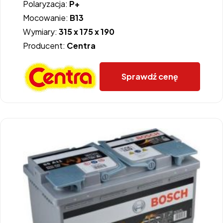
Polaryzacja:
P+
Mocowanie:
B13
Wymiary:
315 x 175 x 190
Producent:
Centra
Sprawdź cenę